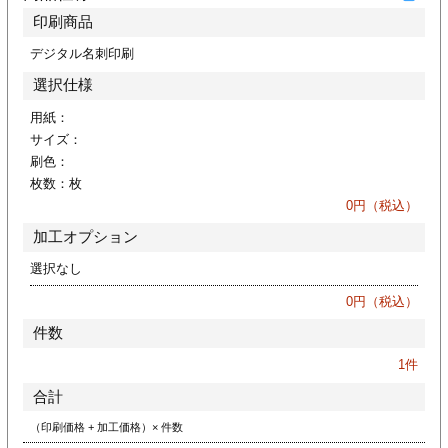
ジ
トフォルダー
印刷商品
デジタル名刺印刷
ーファイル印刷
選択仕様
プ印刷
ファイル印刷
用紙：
サイズ：
刷色：
スリーブ印刷
刷
枚数：
枚
0
円（税込）
ス加工
加工オプション
げ印刷
ジ
選択なし
0
円（税込）
件数
プ印刷
1
件
合計
スリーブ
（印刷価格 + 加工価格）× 件数