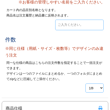
※お客様の管理しやすい名前をご入力ください。
28
29
30
カード印刷
定形マル型
カート内の品目別名称となります。
商品名は注文履歴と納品書に反映されます。
印刷
ス
・・・休業日
グ印刷
げ印刷
件数
ト印刷
印刷
※同じ仕様（用紙・サイズ・枚数等）でデザインのみ違
刷
工名刺印刷
う注文
同一な仕様の商品はこちらの注文件数を指定することで一括注文が
トフォルダー
ト印刷
できます。
デザインは一つのファイルにまとめるか、一つのフォルダにまとめ
ーファイル印刷
ラムカード印刷
てzipなどに圧縮してご添付ください。
ファイル印刷
印刷
わ印刷
判カード印刷
商品仕様