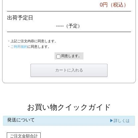
カー印刷
0
円（税込）
出荷予定日
-----
（予定）
・上記ご注文内容に同意します。
・
ご利用規約
に同意します。
同意します。
お買い物クイックガイド
発送について
▶詳しくは
ご注文金額合計