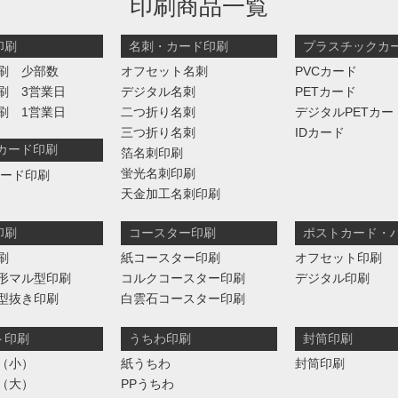
印刷商品一覧
印刷
名刺・カード印刷
プラスチックカ
刷 少部数
オフセット名刺
PVCカード
刷 3営業日
デジタル名刺
PETカード
刷 1営業日
二つ折り名刺
デジタルPETカー
三つ折り名刺
IDカード
判カード印刷
箔名刺印刷
蛍光名刺印刷
カード印刷
天金加工名刺印刷
印刷
コースター印刷
ポストカード・
刷
紙コースター印刷
オフセット印刷
形マル型印刷
コルクコースター印刷
デジタル印刷
型抜き印刷
白雲石コースター印刷
ト印刷
うちわ印刷
封筒印刷
（小）
紙うちわ
封筒印刷
（大）
PPうちわ