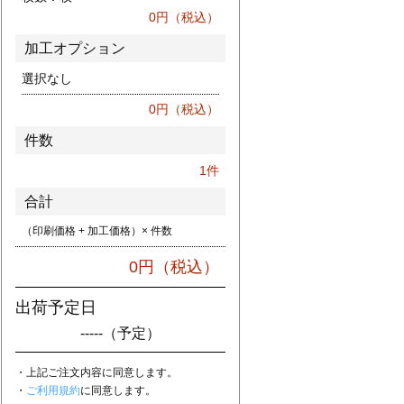
0
円（税込）
加工オプション
選択なし
0
円（税込）
件数
1
件
合計
（印刷価格 + 加工価格）× 件数
0
円（税込）
出荷予定日
-----
（予定）
・上記ご注文内容に同意します。
・
ご利用規約
に同意します。