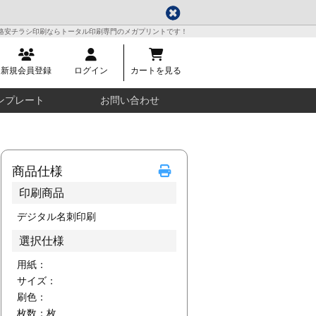
格安チラシ印刷ならトータル印刷専門のメガプリントです！
新規会員登録
ログイン
カートを見る
ンプレート
お問い合わせ
商品仕様
印刷商品
デジタル名刺印刷
選択仕様
用紙：
サイズ：
刷色：
枚数：
枚