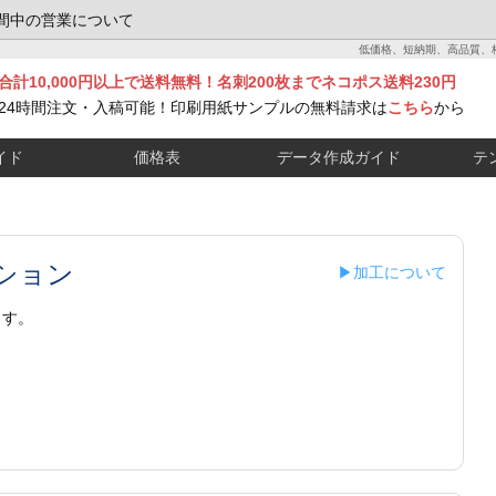
間中の営業について
低価格、短納期、高品質、
合計10,000円以上で送料無料！名刺200枚までネコポス送料230円
24時間注文・入稿可能！印刷用紙サンプルの無料請求は
こちら
から
イド
価格表
データ作成ガイド
テ
ション
▶加工について
ます。