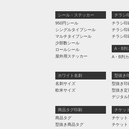
シール・ステッカー
チラシ
950円シール
チラシ印
シングルタイプシール
チラシ印
マルチタイプシール
チラシ印
少部数シール
A・B
ロールシール
屋外用ステッカー
A・B判
ホワイト名刺
型抜き
名刺サイズ
型抜き印
欧米サイズ
型抜き定
デジタル
商品タグ印刷
チケッ
商品タグ
チケット
型抜き商品タグ
チケット