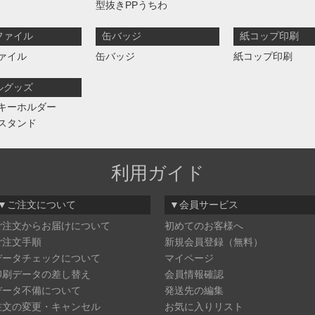
型抜きPPうちわ
ファイル
缶バッジ
紙コップ印刷
ァイル
缶バッジ
紙コップ印刷
ルグッズ
キーホルダー
スタンド
利用ガイド
▼ご注文について
▼会員サービス
ご注文からお届けについて
初めてのお客様へ
ご注文手順
新規会員登録（無料）
データチェックについて
マイページ
印刷データの差し替え
会員情報確認
データ不備について
発送先の編集
注文の変更・キャンセル
お気に入りリスト