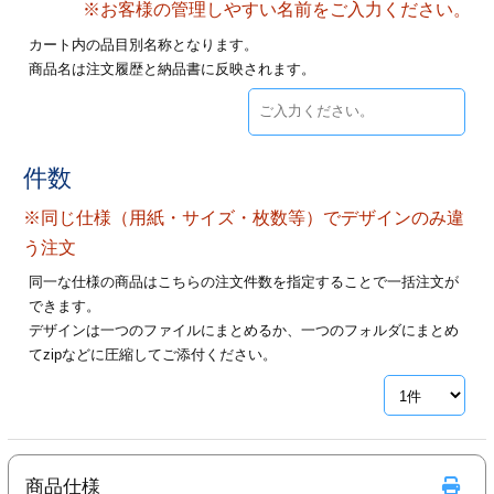
※お客様の管理しやすい名前をご入力ください。
28
29
30
カード印刷
定形マル型
カート内の品目別名称となります。
商品名は注文履歴と納品書に反映されます。
印刷
ス
・・・休業日
グ印刷
げ印刷
件数
ト印刷
印刷
※同じ仕様（用紙・サイズ・枚数等）でデザインのみ違
刷
工名刺印刷
う注文
同一な仕様の商品はこちらの注文件数を指定することで一括注文が
トフォルダー
ト印刷
できます。
デザインは一つのファイルにまとめるか、一つのフォルダにまとめ
ーファイル印刷
ラムカード印刷
てzipなどに圧縮してご添付ください。
ファイル印刷
印刷
わ印刷
判カード印刷
商品仕様