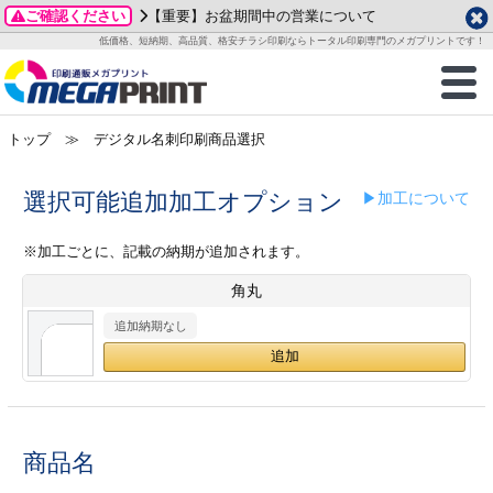
ご確認ください
【重要】お盆期間中の営業について
データ作成ガイド
ご利用ガイド
テンプレート
商品一覧
低価格、短納期、高品質、格安チラシ印刷ならトータル印刷専門のメガプリントです！
2026年 8月
ルグッズ
のお客様へ
印刷
作成前に
カード印刷
せ一覧
月
火
水
木
金
土
トップ
≫ デジタル名刺印刷商品選択
・ステッカー
ついて
判カード印刷
別ガイド
り名刺印刷
合わせ
1
3
4
5
6
7
8
刷物
について
カード印刷
ガイド
り名刺印刷
る質問FAQ
選択可能追加加工オプション
▶加工について
10
11
12
13
14
15
17
18
19
20
21
22
チックカード印刷
い方法
チックカード名刺
trator 加工指示ガイド
チックカード
もり
※加工ごとに、記載の納期が追加されます。
24
25
26
27
28
29
角丸
31
営業ツール印刷
法/送料について
ラムカード
カード印刷
ンプル請求
2026年 9月
追加納期なし
ティ・販促グッズ
ト印刷
印刷
月
火
水
木
金
土
1
2
3
4
5
ス＆盛り上げ印刷
定型マル型印刷
グ印刷
7
8
9
10
11
12
14
15
16
17
18
19
商品名
サイズ
ター印刷
ト印刷
21
22
23
24
25
26