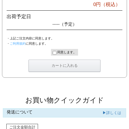
カー印刷
0
円（税込）
出荷予定日
-----
（予定）
・上記ご注文内容に同意します。
・
ご利用規約
に同意します。
同意します。
お買い物クイックガイド
発送について
▶詳しくは
ご注文金額合計