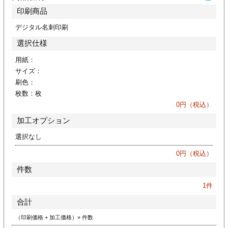
ジ
トフォルダー
印刷商品
デジタル名刺印刷
ーファイル印刷
選択仕様
プ印刷
ファイル印刷
用紙：
サイズ：
刷色：
スリーブ印刷
刷
枚数：
枚
0
円（税込）
ス加工
加工オプション
げ印刷
ジ
選択なし
0
円（税込）
件数
プ印刷
1
件
合計
スリーブ
（印刷価格 + 加工価格）× 件数