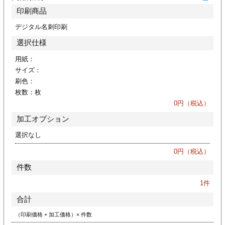
ジ
トフォルダー
印刷商品
デジタル名刺印刷
ーファイル印刷
選択仕様
プ印刷
ファイル印刷
用紙：
サイズ：
刷色：
スリーブ印刷
刷
枚数：
枚
0
円（税込）
ス加工
加工オプション
げ印刷
ジ
選択なし
0
円（税込）
件数
プ印刷
1
件
合計
スリーブ
（印刷価格 + 加工価格）× 件数