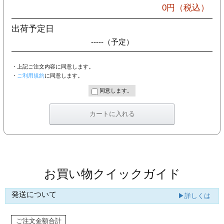
カー印刷
0
円（税込）
出荷予定日
-----
（予定）
・上記ご注文内容に同意します。
・
ご利用規約
に同意します。
同意します。
お買い物クイックガイド
発送について
▶詳しくは
ご注文金額合計