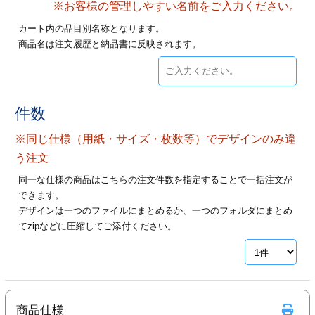
※お客様の管理しやすい名前をご入力ください。
28
29
30
カード印刷
定形マル型
カート内の品目別名称となります。
商品名は注文履歴と納品書に反映されます。
印刷
ス
・・・休業日
グ印刷
げ印刷
件数
ト印刷
印刷
※同じ仕様（用紙・サイズ・枚数等）でデザインのみ違
刷
工名刺印刷
う注文
同一な仕様の商品はこちらの注文件数を指定することで一括注文が
トフォルダー
ト印刷
できます。
デザインは一つのファイルにまとめるか、一つのフォルダにまとめ
ーファイル印刷
ラムカード印刷
てzipなどに圧縮してご添付ください。
ファイル印刷
印刷
わ印刷
判カード印刷
商品仕様