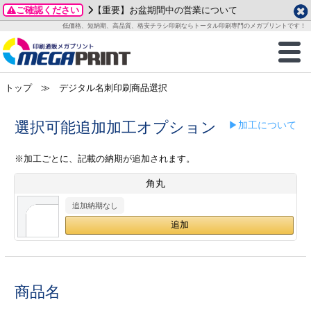
ご確認ください
【重要】お盆期間中の営業について
データ作成ガイド
ご利用ガイド
テンプレート
商品一覧
低価格、短納期、高品質、格安チラシ印刷ならトータル印刷専門のメガプリントです！
2026年 8月
ルグッズ
のお客様へ
印刷
作成前に
カード印刷
せ一覧
月
火
水
木
金
土
トップ
≫ デジタル名刺印刷商品選択
・ステッカー
ついて
判カード印刷
別ガイド
り名刺印刷
合わせ
1
3
4
5
6
7
8
刷物
について
カード印刷
ガイド
り名刺印刷
る質問FAQ
選択可能追加加工オプション
▶加工について
10
11
12
13
14
15
17
18
19
20
21
22
チックカード印刷
い方法
チックカード名刺
trator 加工指示ガイド
チックカード
もり
※加工ごとに、記載の納期が追加されます。
24
25
26
27
28
29
角丸
31
営業ツール印刷
法/送料について
ラムカード
カード印刷
ンプル請求
2026年 9月
追加納期なし
ティ・販促グッズ
ト印刷
印刷
月
火
水
木
金
土
1
2
3
4
5
ス＆盛り上げ印刷
定型マル型印刷
グ印刷
7
8
9
10
11
12
14
15
16
17
18
19
商品名
サイズ
ター印刷
ト印刷
21
22
23
24
25
26