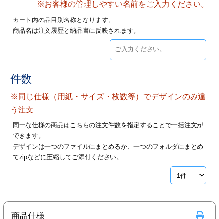
※お客様の管理しやすい名前をご入力ください。
28
29
30
カード印刷
定形マル型
カート内の品目別名称となります。
商品名は注文履歴と納品書に反映されます。
印刷
ス
・・・休業日
グ印刷
げ印刷
件数
ト印刷
印刷
※同じ仕様（用紙・サイズ・枚数等）でデザインのみ違
刷
工名刺印刷
う注文
同一な仕様の商品はこちらの注文件数を指定することで一括注文が
トフォルダー
ト印刷
できます。
デザインは一つのファイルにまとめるか、一つのフォルダにまとめ
ーファイル印刷
ラムカード印刷
てzipなどに圧縮してご添付ください。
ファイル印刷
印刷
わ印刷
判カード印刷
商品仕様