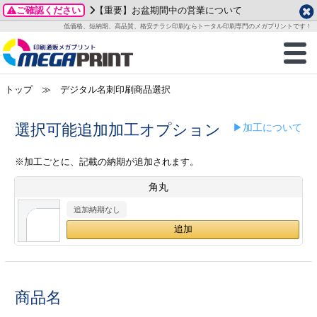
ご確認ください
【重要】お盆期間中の営業について
データ作成ガイド
ご利用ガイド
テンプレート
商品一覧
低価格、短納期、高品質、格安チラシ印刷ならトータル印刷専門のメガプリントです！
2026年 8月
ルグッズ
のお客様へ
印刷
作成前に
カード印刷
せ一覧
月
火
水
木
金
土
トップ
≫ デジタル名刺印刷商品選択
・ステッカー
ついて
判カード印刷
別ガイド
り名刺印刷
合わせ
1
3
4
5
6
7
8
刷物
について
カード印刷
ガイド
り名刺印刷
る質問FAQ
選択可能追加加工オプション
▶加工について
10
11
12
13
14
15
17
18
19
20
21
22
チックカード印刷
い方法
チックカード名刺
trator 加工指示ガイド
チックカード
もり
※加工ごとに、記載の納期が追加されます。
24
25
26
27
28
29
角丸
31
営業ツール印刷
法/送料について
ラムカード
カード印刷
ンプル請求
2026年 9月
追加納期なし
ティ・販促グッズ
ト印刷
印刷
月
火
水
木
金
土
1
2
3
4
5
ス＆盛り上げ印刷
定型マル型印刷
グ印刷
7
8
9
10
11
12
14
15
16
17
18
19
商品名
サイズ
ター印刷
ト印刷
21
22
23
24
25
26