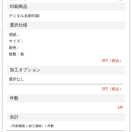
ジ
トフォルダー
印刷商品
デジタル名刺印刷
ーファイル印刷
選択仕様
プ印刷
ファイル印刷
用紙：
サイズ：
刷色：
スリーブ印刷
刷
枚数：
枚
0
円（税込）
ス加工
加工オプション
げ印刷
ジ
選択なし
0
円（税込）
件数
プ印刷
1
件
合計
スリーブ
（印刷価格 + 加工価格）× 件数