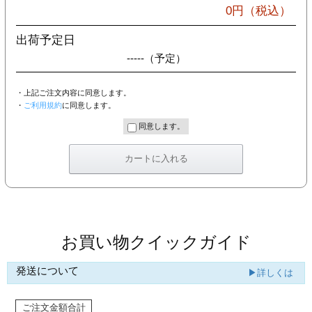
カー印刷
0
円（税込）
出荷予定日
-----
（予定）
・上記ご注文内容に同意します。
・
ご利用規約
に同意します。
同意します。
お買い物クイックガイド
発送について
▶詳しくは
ご注文金額合計