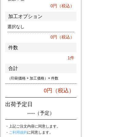
0
円（税込）
加工オプション
選択なし
0
円（税込）
件数
1
件
合計
（印刷価格 + 加工価格）× 件数
0
円（税込）
出荷予定日
-----
（予定）
・上記ご注文内容に同意します。
・
ご利用規約
に同意します。