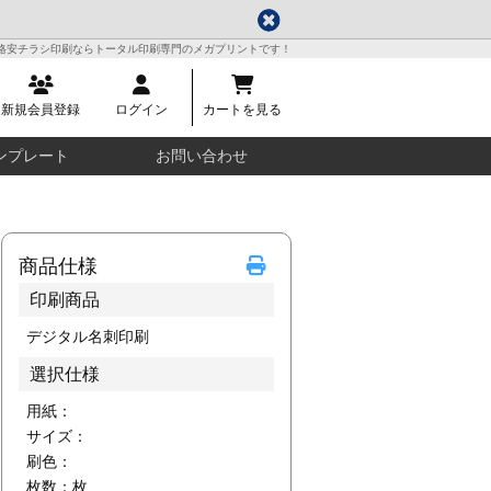
格安チラシ印刷ならトータル印刷専門のメガプリントです！
新規会員登録
ログイン
カートを見る
ンプレート
お問い合わせ
商品仕様
印刷商品
デジタル名刺印刷
選択仕様
用紙：
サイズ：
刷色：
枚数：
枚