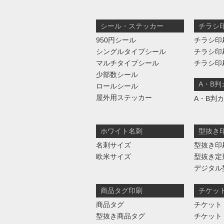
シール・ステッカー
チラシ
950円シール
チラシ印
シングルタイプシール
チラシ印
マルチタイプシール
チラシ印
少部数シール
A・B
ロールシール
屋外用ステッカー
A・B判
ホワイト名刺
型抜き
名刺サイズ
型抜き印
欧米サイズ
型抜き定
デジタル
商品タグ印刷
チケッ
商品タグ
チケット
型抜き商品タグ
チケット