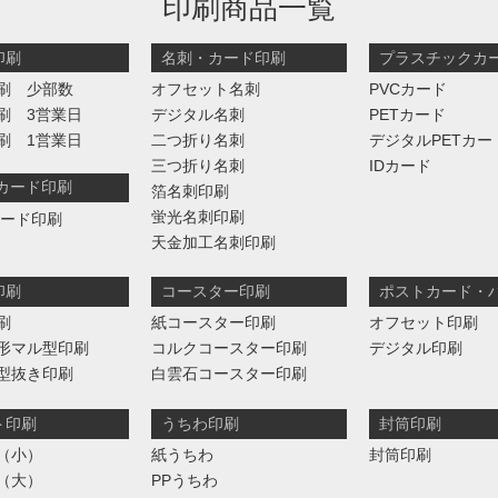
印刷商品一覧
印刷
名刺・カード印刷
プラスチックカ
刷 少部数
オフセット名刺
PVCカード
刷 3営業日
デジタル名刺
PETカード
刷 1営業日
二つ折り名刺
デジタルPETカー
三つ折り名刺
IDカード
判カード印刷
箔名刺印刷
蛍光名刺印刷
カード印刷
天金加工名刺印刷
印刷
コースター印刷
ポストカード・
刷
紙コースター印刷
オフセット印刷
形マル型印刷
コルクコースター印刷
デジタル印刷
型抜き印刷
白雲石コースター印刷
ト印刷
うちわ印刷
封筒印刷
（小）
紙うちわ
封筒印刷
（大）
PPうちわ