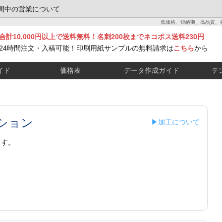
間中の営業について
低価格、短納期、高品質、
合計10,000円以上で送料無料！名刺200枚までネコポス送料230円
24時間注文・入稿可能！印刷用紙サンプルの無料請求は
こちら
から
イド
価格表
データ作成ガイド
テ
ション
▶加工について
ます。