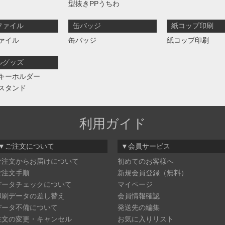
型抜きPPうちわ
ファイル
缶バッジ
紙コップ印刷
ァイル
缶バッジ
紙コップ印刷
ルグッズ
キーホルダー
スタンド
利用ガイド
▼ご注文について
▼会員サービス
ご注文からお届けについて
初めてのお客様へ
ご注文手順
新規会員登録（無料）
データチェックについて
マイページ
印刷データの差し替え
会員情報確認
データ不備について
発送先の編集
注文の変更・キャンセル
お気に入りリスト