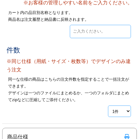
※お客様の管理しやすい名前をご入力ください。
28
29
30
カード印刷
定形マル型
カート内の品目別名称となります。
商品名は注文履歴と納品書に反映されます。
印刷
ス
・・・休業日
グ印刷
げ印刷
件数
ト印刷
印刷
※同じ仕様（用紙・サイズ・枚数等）でデザインのみ違
刷
工名刺印刷
う注文
同一な仕様の商品はこちらの注文件数を指定することで一括注文が
トフォルダー
ト印刷
できます。
デザインは一つのファイルにまとめるか、一つのフォルダにまとめ
ーファイル印刷
ラムカード印刷
てzipなどに圧縮してご添付ください。
ファイル印刷
印刷
わ印刷
判カード印刷
商品仕様