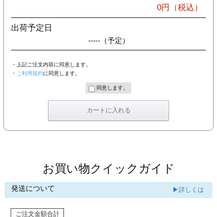
カー印刷
0
円（税込）
出荷予定日
-----
（予定）
・上記ご注文内容に同意します。
・
ご利用規約
に同意します。
同意します。
お買い物クイックガイド
発送について
▶詳しくは
ご注文金額合計