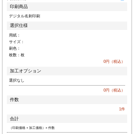
ジ
トフォルダー
印刷商品
デジタル名刺印刷
ーファイル印刷
選択仕様
プ印刷
ファイル印刷
用紙：
サイズ：
刷色：
スリーブ印刷
刷
枚数：
枚
0
円（税込）
ス加工
加工オプション
げ印刷
ジ
選択なし
0
円（税込）
件数
プ印刷
1
件
合計
スリーブ
（印刷価格 + 加工価格）× 件数