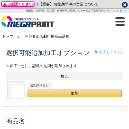
ご確認ください
【重要】お盆期間中の営業について
データ作成ガイド
ご利用ガイド
テンプレート
商品一覧
低価格、短納期、高品質、格安チラシ印刷ならトータル印刷専門のメガプリントです！
2026年 8月
ルグッズ
のお客様へ
印刷
作成前に
カード印刷
せ一覧
月
火
水
木
金
土
トップ
≫ デジタル名刺印刷商品選択
・ステッカー
ついて
判カード印刷
別ガイド
り名刺印刷
合わせ
1
3
4
5
6
7
8
刷物
について
カード印刷
ガイド
り名刺印刷
る質問FAQ
選択可能追加加工オプション
▶加工について
10
11
12
13
14
15
17
18
19
20
21
22
チックカード印刷
い方法
チックカード名刺
trator 加工指示ガイド
チックカード
もり
※加工ごとに、記載の納期が追加されます。
24
25
26
27
28
29
角丸
31
営業ツール印刷
法/送料について
ラムカード
カード印刷
ンプル請求
2026年 9月
追加納期なし
ティ・販促グッズ
ト印刷
印刷
月
火
水
木
金
土
1
2
3
4
5
ス＆盛り上げ印刷
定型マル型印刷
グ印刷
7
8
9
10
11
12
14
15
16
17
18
19
商品名
サイズ
ター印刷
ト印刷
21
22
23
24
25
26