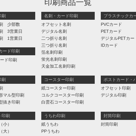
印刷商品一覧
印刷
名刺・カード印刷
プラスチックカ
刷 少部数
オフセット名刺
PVCカード
刷 3営業日
デジタル名刺
PETカード
刷 1営業日
二つ折り名刺
デジタルPETカー
三つ折り名刺
IDカード
判カード印刷
箔名刺印刷
蛍光名刺印刷
カード印刷
天金加工名刺印刷
印刷
コースター印刷
ポストカード・
刷
紙コースター印刷
オフセット印刷
形マル型印刷
コルクコースター印刷
デジタル印刷
型抜き印刷
白雲石コースター印刷
ト印刷
うちわ印刷
封筒印刷
（小）
紙うちわ
封筒印刷
（大）
PPうちわ