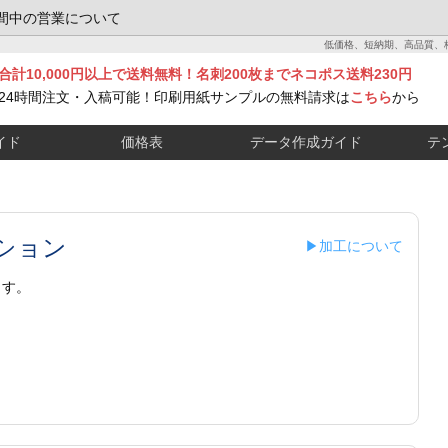
間中の営業について
低価格、短納期、高品質、
合計10,000円以上で送料無料！名刺200枚までネコポス送料230円
24時間注文・入稿可能！印刷用紙サンプルの無料請求は
こちら
から
イド
価格表
データ作成ガイド
テ
ション
▶加工について
ます。