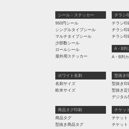
シール・ステッカー
チラシ
950円シール
チラシ印
シングルタイプシール
チラシ印
マルチタイプシール
チラシ印
少部数シール
A・B
ロールシール
屋外用ステッカー
A・B判
ホワイト名刺
型抜き
名刺サイズ
型抜き印
欧米サイズ
型抜き定
デジタル
商品タグ印刷
チケッ
商品タグ
チケット
型抜き商品タグ
チケット