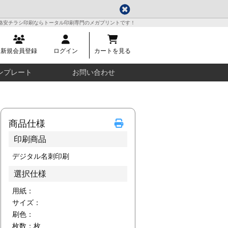
格安チラシ印刷ならトータル印刷専門のメガプリントです！
新規会員登録
ログイン
カートを見る
ンプレート
お問い合わせ
商品仕様
印刷商品
デジタル名刺印刷
選択仕様
用紙：
サイズ：
刷色：
枚数：
枚