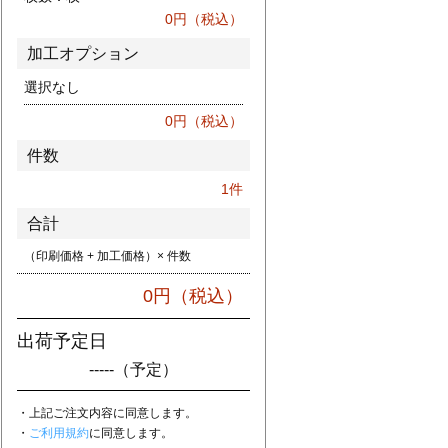
0
円（税込）
加工オプション
選択なし
0
円（税込）
件数
1
件
合計
（印刷価格 + 加工価格）× 件数
0
円（税込）
出荷予定日
-----
（予定）
・上記ご注文内容に同意します。
・
ご利用規約
に同意します。