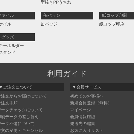
型抜きPPうちわ
ファイル
缶バッジ
紙コップ印刷
ァイル
缶バッジ
紙コップ印刷
ルグッズ
キーホルダー
スタンド
利用ガイド
▼ご注文について
▼会員サービス
ご注文からお届けについて
初めてのお客様へ
ご注文手順
新規会員登録（無料）
データチェックについて
マイページ
印刷データの差し替え
会員情報確認
データ不備について
発送先の編集
注文の変更・キャンセル
お気に入りリスト