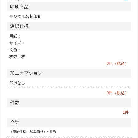
ジ
トフォルダー
印刷商品
デジタル名刺印刷
ーファイル印刷
選択仕様
プ印刷
ファイル印刷
用紙：
サイズ：
刷色：
スリーブ印刷
刷
枚数：
枚
0
円（税込）
ス加工
加工オプション
げ印刷
ジ
選択なし
0
円（税込）
件数
プ印刷
1
件
合計
スリーブ
（印刷価格 + 加工価格）× 件数