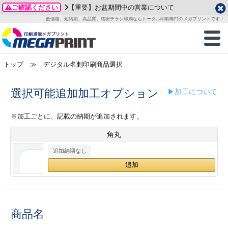
ご確認ください
【重要】お盆期間中の営業について
データ作成ガイド
ご利用ガイド
テンプレート
商品一覧
低価格、短納期、高品質、格安チラシ印刷ならトータル印刷専門のメガプリントです！
2026年 8月
ルグッズ
のお客様へ
印刷
作成前に
カード印刷
せ一覧
月
火
水
木
金
土
トップ
≫ デジタル名刺印刷商品選択
・ステッカー
ついて
判カード印刷
別ガイド
り名刺印刷
合わせ
1
3
4
5
6
7
8
刷物
について
カード印刷
ガイド
り名刺印刷
る質問FAQ
選択可能追加加工オプション
▶加工について
10
11
12
13
14
15
17
18
19
20
21
22
チックカード印刷
い方法
チックカード名刺
trator 加工指示ガイド
チックカード
もり
※加工ごとに、記載の納期が追加されます。
24
25
26
27
28
29
角丸
31
営業ツール印刷
法/送料について
ラムカード
カード印刷
ンプル請求
2026年 9月
追加納期なし
ティ・販促グッズ
ト印刷
印刷
月
火
水
木
金
土
1
2
3
4
5
ス＆盛り上げ印刷
定型マル型印刷
グ印刷
7
8
9
10
11
12
14
15
16
17
18
19
商品名
サイズ
ター印刷
ト印刷
21
22
23
24
25
26