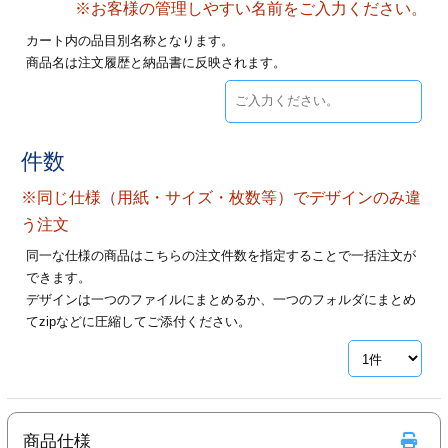
※お客様の管理しやすい名前をご入力ください。
28
29
30
カード印刷
定形マル型
カート内の品目別名称となります。
商品名は注文履歴と納品書に反映されます。
印刷
ス
・・・休業日
グ印刷
げ印刷
件数
ト印刷
印刷
※同じ仕様（用紙・サイズ・枚数等）でデザインのみ違
刷
工名刺印刷
う注文
同一な仕様の商品はこちらの注文件数を指定することで一括注文が
トフォルダー
ト印刷
できます。
デザインは一つのファイルにまとめるか、一つのフォルダにまとめ
ーファイル印刷
ラムカード印刷
てzipなどに圧縮してご添付ください。
ファイル印刷
印刷
わ印刷
判カード印刷
商品仕様