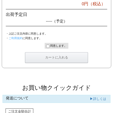
カー印刷
0
円（税込）
出荷予定日
-----
（予定）
・上記ご注文内容に同意します。
・
ご利用規約
に同意します。
同意します。
お買い物クイックガイド
発送について
▶詳しくは
ご注文金額合計