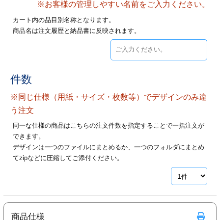
※お客様の管理しやすい名前をご入力ください。
28
29
30
カード印刷
定形マル型
カート内の品目別名称となります。
商品名は注文履歴と納品書に反映されます。
印刷
ス
・・・休業日
グ印刷
げ印刷
件数
ト印刷
印刷
※同じ仕様（用紙・サイズ・枚数等）でデザインのみ違
刷
工名刺印刷
う注文
同一な仕様の商品はこちらの注文件数を指定することで一括注文が
トフォルダー
ト印刷
できます。
デザインは一つのファイルにまとめるか、一つのフォルダにまとめ
ーファイル印刷
ラムカード印刷
てzipなどに圧縮してご添付ください。
ファイル印刷
印刷
わ印刷
判カード印刷
商品仕様