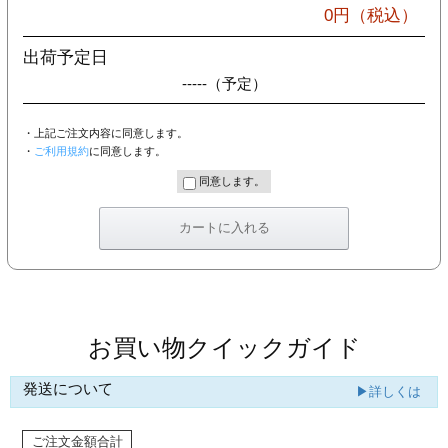
カー印刷
0
円（税込）
出荷予定日
-----
（予定）
・上記ご注文内容に同意します。
・
ご利用規約
に同意します。
同意します。
お買い物クイックガイド
発送について
▶詳しくは
ご注文金額合計