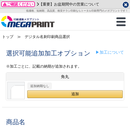
ご確認ください
【重要】お盆期間中の営業について
データ作成ガイド
ご利用ガイド
テンプレート
商品一覧
低価格、短納期、高品質、格安チラシ印刷ならトータル印刷専門のメガプリントです！
2026年 8月
ルグッズ
のお客様へ
印刷
作成前に
カード印刷
せ一覧
月
火
水
木
金
土
トップ
≫ デジタル名刺印刷商品選択
・ステッカー
ついて
判カード印刷
別ガイド
り名刺印刷
合わせ
1
3
4
5
6
7
8
刷物
について
カード印刷
ガイド
り名刺印刷
る質問FAQ
選択可能追加加工オプション
▶加工について
10
11
12
13
14
15
17
18
19
20
21
22
チックカード印刷
い方法
チックカード名刺
trator 加工指示ガイド
チックカード
もり
※加工ごとに、記載の納期が追加されます。
24
25
26
27
28
29
角丸
31
営業ツール印刷
法/送料について
ラムカード
カード印刷
ンプル請求
2026年 9月
追加納期なし
ティ・販促グッズ
ト印刷
印刷
月
火
水
木
金
土
1
2
3
4
5
ス＆盛り上げ印刷
定型マル型印刷
グ印刷
7
8
9
10
11
12
14
15
16
17
18
19
商品名
サイズ
ター印刷
ト印刷
21
22
23
24
25
26