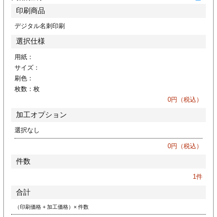
ジ
トフォルダー
印刷商品
デジタル名刺印刷
ーファイル印刷
選択仕様
プ印刷
ファイル印刷
用紙：
サイズ：
刷色：
スリーブ印刷
刷
枚数：
枚
0
円（税込）
ス加工
加工オプション
げ印刷
ジ
選択なし
0
円（税込）
件数
プ印刷
1
件
合計
スリーブ
（印刷価格 + 加工価格）× 件数