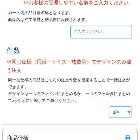
※お客様の管理しやすい名前をご入力ください。
28
29
30
カード印刷
定形マル型
カート内の品目別名称となります。
商品名は注文履歴と納品書に反映されます。
印刷
ス
・・・休業日
グ印刷
げ印刷
件数
ト印刷
印刷
※同じ仕様（用紙・サイズ・枚数等）でデザインのみ違
刷
工名刺印刷
う注文
同一な仕様の商品はこちらの注文件数を指定することで一括注文が
トフォルダー
ト印刷
できます。
デザインは一つのファイルにまとめるか、一つのフォルダにまとめ
ーファイル印刷
ラムカード印刷
てzipなどに圧縮してご添付ください。
ファイル印刷
印刷
わ印刷
判カード印刷
商品仕様