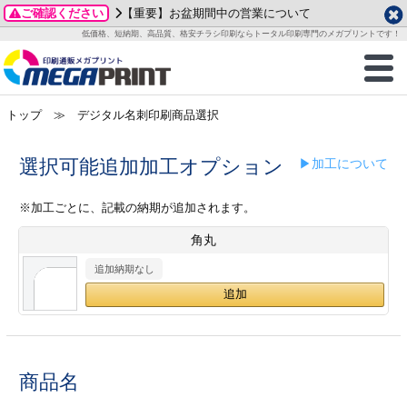
ご確認ください
【重要】お盆期間中の営業について
データ作成ガイド
ご利用ガイド
テンプレート
商品一覧
低価格、短納期、高品質、格安チラシ印刷ならトータル印刷専門のメガプリントです！
2026年 8月
ルグッズ
のお客様へ
印刷
作成前に
カード印刷
せ一覧
月
火
水
木
金
土
トップ
≫ デジタル名刺印刷商品選択
・ステッカー
ついて
判カード印刷
別ガイド
り名刺印刷
合わせ
1
3
4
5
6
7
8
刷物
について
カード印刷
ガイド
り名刺印刷
る質問FAQ
選択可能追加加工オプション
▶加工について
10
11
12
13
14
15
17
18
19
20
21
22
チックカード印刷
い方法
チックカード名刺
trator 加工指示ガイド
チックカード
もり
※加工ごとに、記載の納期が追加されます。
24
25
26
27
28
29
角丸
31
営業ツール印刷
法/送料について
ラムカード
カード印刷
ンプル請求
2026年 9月
追加納期なし
ティ・販促グッズ
ト印刷
印刷
月
火
水
木
金
土
1
2
3
4
5
ス＆盛り上げ印刷
定型マル型印刷
グ印刷
7
8
9
10
11
12
14
15
16
17
18
19
商品名
サイズ
ター印刷
ト印刷
21
22
23
24
25
26