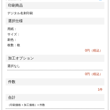
ジ
トフォルダー
印刷商品
デジタル名刺印刷
ーファイル印刷
選択仕様
プ印刷
ファイル印刷
用紙：
サイズ：
刷色：
スリーブ印刷
刷
枚数：
枚
0
円（税込）
ス加工
加工オプション
げ印刷
ジ
選択なし
0
円（税込）
件数
プ印刷
1
件
合計
スリーブ
（印刷価格 + 加工価格）× 件数