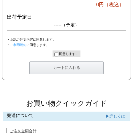
カー印刷
0
円（税込）
出荷予定日
-----
（予定）
・上記ご注文内容に同意します。
・
ご利用規約
に同意します。
同意します。
お買い物クイックガイド
発送について
▶詳しくは
ご注文金額合計