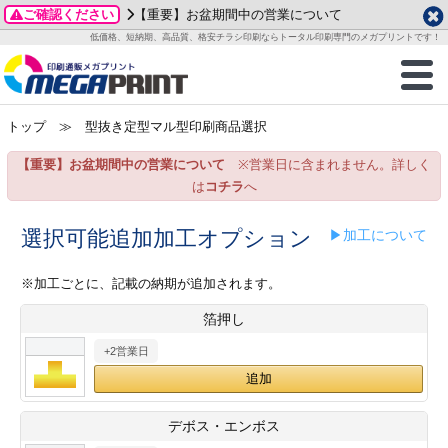
ご確認ください
【重要】お盆期間中の営業について
データ作成ガイド
ご利用ガイド
テンプレート
商品一覧
低価格、短納期、高品質、格安チラシ印刷ならトータル印刷専門のメガプリントです！
2026年 8月
ルグッズ
のお客様へ
印刷
作成前に
カード印刷
せ一覧
月
火
水
木
金
土
トップ
≫ 型抜き定型マル型印刷商品選択
・ステッカー
ついて
判カード印刷
別ガイド
り名刺印刷
合わせ
1
3
4
5
6
7
8
【重要】お盆期間中の営業について
※営業日に含まれません。詳しく
刷物
について
カード印刷
ガイド
り名刺印刷
る質問FAQ
10
11
12
13
14
15
は
コチラ
へ
17
18
19
20
21
22
チックカード印刷
い方法
チックカード名刺
trator 加工指示ガイド
チックカード
もり
選択可能追加加工オプション
▶加工について
24
25
26
27
28
29
31
営業ツール印刷
法/送料について
ラムカード
カード印刷
ンプル請求
※加工ごとに、記載の納期が追加されます。
2026年 9月
箔押し
ティ・販促グッズ
ト印刷
印刷
月
火
水
木
金
土
+2営業日
1
2
3
4
5
ス＆盛り上げ印刷
定型マル型印刷
グ印刷
7
8
9
10
11
12
14
15
16
17
18
19
サイズ
ター印刷
ト印刷
デボス・エンボス
21
22
23
24
25
26