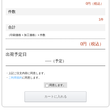
カー印刷
0
円（税込）
件数
1
件
合計
（印刷価格 + 加工価格）× 件数
0
円（税込）
出荷予定日
-----
（予定）
・上記ご注文内容に同意します。
・
ご利用規約
に同意します。
同意します。