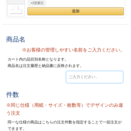
+2営業日
28
29
30
カード印刷
定形マル型
印刷
ス
・・・休業日
グ印刷
げ印刷
商品名
ト印刷
印刷
※お客様の管理しやすい名前をご入力ください。
カート内の品目別名称となります。
刷
工名刺印刷
商品名は注文履歴と納品書に反映されます。
トフォルダー
ト印刷
ーファイル印刷
ラムカード印刷
件数
※同じ仕様（用紙・サイズ・枚数等）でデザインのみ違
ファイル印刷
印刷
う注文
わ印刷
判カード印刷
同一な仕様の商品はこちらの注文件数を指定することで一括注文が
できます。