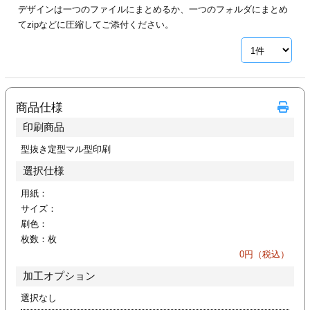
デザインは一つのファイルにまとめるか、一つのフォルダにまとめ
ジ
トフォルダー
てzipなどに圧縮してご添付ください。
ーファイル印刷
プ印刷
ファイル印刷
商品仕様
スリーブ印刷
刷
印刷商品
ス加工
型抜き定型マル型印刷
選択仕様
げ印刷
ジ
用紙：
サイズ：
刷色：
枚数：
枚
プ印刷
0
円（税込）
加工オプション
スリーブ
選択なし