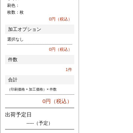
刷色：
枚数：
枚
0
円（税込）
加工オプション
選択なし
0
円（税込）
件数
1
件
合計
（印刷価格 + 加工価格）× 件数
0
円（税込）
出荷予定日
-----
（予定）