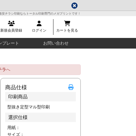
格安チラシ印刷ならトータル印刷専門のメガプリントです！
新規会員登録
ログイン
カートを見る
ンプレート
お問い合わせ
チラ
へ
商品仕様
印刷商品
型抜き定型マル型印刷
選択仕様
用紙：
サイズ：