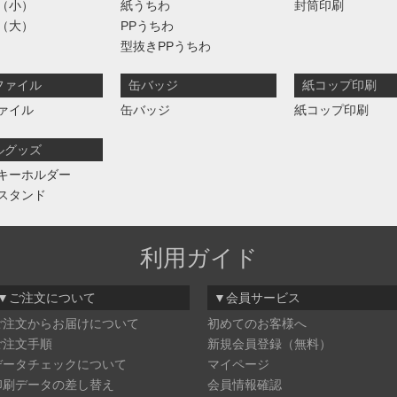
（小）
紙うちわ
封筒印刷
（大）
PPうちわ
型抜きPPうちわ
ファイル
缶バッジ
紙コップ印刷
ァイル
缶バッジ
紙コップ印刷
ルグッズ
キーホルダー
スタンド
利用ガイド
▼ご注文について
▼会員サービス
ご注文からお届けについて
初めてのお客様へ
ご注文手順
新規会員登録（無料）
データチェックについて
マイページ
印刷データの差し替え
会員情報確認