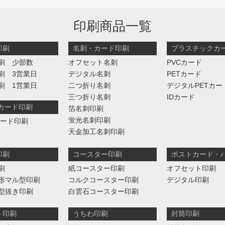
印刷商品一覧
印刷
名刺・カード印刷
プラスチックカ
刷 少部数
オフセット名刺
PVCカード
刷 3営業日
デジタル名刺
PETカード
刷 1営業日
二つ折り名刺
デジタルPETカー
三つ折り名刺
IDカード
判カード印刷
箔名刺印刷
蛍光名刺印刷
カード印刷
天金加工名刺印刷
印刷
コースター印刷
ポストカード・
刷
紙コースター印刷
オフセット印刷
形マル型印刷
コルクコースター印刷
デジタル印刷
型抜き印刷
白雲石コースター印刷
ト印刷
うちわ印刷
封筒印刷