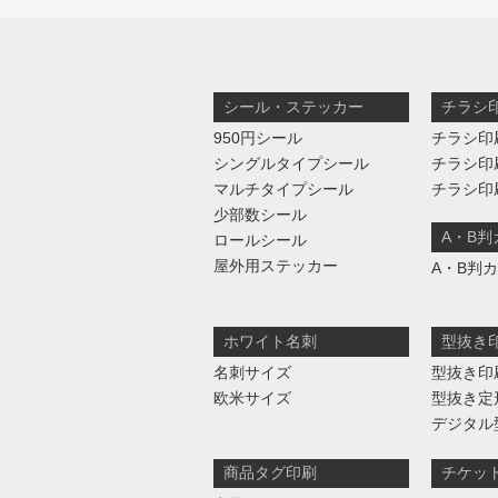
シール・ステッカー
チラシ
950円シール
チラシ印
シングルタイプシール
チラシ印
マルチタイプシール
チラシ印
少部数シール
A・B
ロールシール
屋外用ステッカー
A・B判
ホワイト名刺
型抜き
名刺サイズ
型抜き印
欧米サイズ
型抜き定
デジタル
商品タグ印刷
チケッ