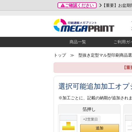
ご確認ください
【重要】お盆期
商品一覧
ご利用ガ
トップ
≫ 型抜き定型マル型印刷商品選
【重
選択可能追加加工オプ
※加工ごとに、記載の納期が追加され
箔押し
+2営業日