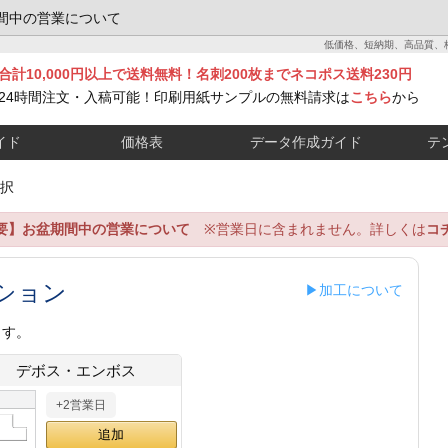
間中の営業について
低価格、短納期、高品質、
合計10,000円以上で送料無料！名刺200枚までネコポス送料230円
24時間注文・入稿可能！印刷用紙サンプルの無料請求は
こちら
から
イド
価格表
データ作成ガイド
テ
択
要】お盆期間中の営業について
※営業日に含まれません。詳しくは
コ
ション
▶加工について
ます。
デボス・エンボス
+2営業日