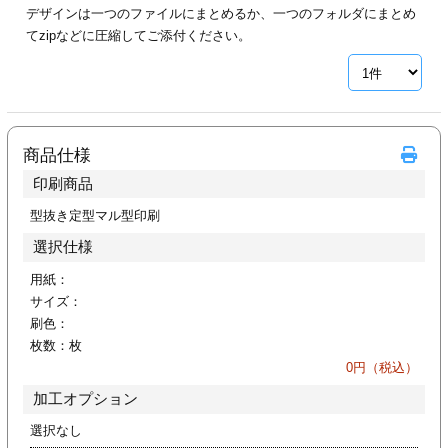
デザインは一つのファイルにまとめるか、一つのフォルダにまとめ
ジ
トフォルダー
てzipなどに圧縮してご添付ください。
ーファイル印刷
プ印刷
ファイル印刷
商品仕様
スリーブ印刷
刷
印刷商品
ス加工
型抜き定型マル型印刷
選択仕様
げ印刷
ジ
用紙：
サイズ：
刷色：
枚数：
枚
プ印刷
0
円（税込）
加工オプション
スリーブ
選択なし