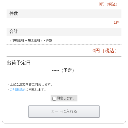
カー印刷
0
円（税込）
件数
1
件
合計
（印刷価格 + 加工価格）× 件数
0
円（税込）
出荷予定日
-----
（予定）
・上記ご注文内容に同意します。
・
ご利用規約
に同意します。
同意します。