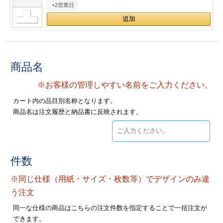
+2営業日
28
29
30
カード印刷
定形マル型
印刷
ス
・・・休業日
グ印刷
げ印刷
商品名
ト印刷
印刷
※お客様の管理しやすい名前をご入力ください。
カート内の品目別名称となります。
刷
工名刺印刷
商品名は注文履歴と納品書に反映されます。
トフォルダー
ト印刷
ーファイル印刷
ラムカード印刷
件数
※同じ仕様（用紙・サイズ・枚数等）でデザインのみ違
ファイル印刷
印刷
う注文
わ印刷
判カード印刷
同一な仕様の商品はこちらの注文件数を指定することで一括注文が
できます。