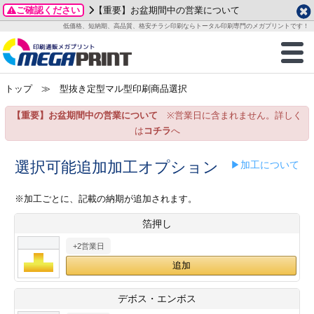
ご確認ください
【重要】お盆期間中の営業について
データ作成ガイド
ご利用ガイド
テンプレート
商品一覧
低価格、短納期、高品質、格安チラシ印刷ならトータル印刷専門のメガプリントです！
2026年 8月
ルグッズ
のお客様へ
印刷
作成前に
カード印刷
せ一覧
月
火
水
木
金
土
トップ
≫ 型抜き定型マル型印刷商品選択
・ステッカー
ついて
判カード印刷
別ガイド
り名刺印刷
合わせ
1
3
4
5
6
7
8
【重要】お盆期間中の営業について
※営業日に含まれません。詳しく
刷物
について
カード印刷
ガイド
り名刺印刷
る質問FAQ
10
11
12
13
14
15
は
コチラ
へ
17
18
19
20
21
22
チックカード印刷
い方法
チックカード名刺
trator 加工指示ガイド
チックカード
もり
選択可能追加加工オプション
▶加工について
24
25
26
27
28
29
31
営業ツール印刷
法/送料について
ラムカード
カード印刷
ンプル請求
※加工ごとに、記載の納期が追加されます。
2026年 9月
箔押し
ティ・販促グッズ
ト印刷
印刷
月
火
水
木
金
土
+2営業日
1
2
3
4
5
ス＆盛り上げ印刷
定型マル型印刷
グ印刷
7
8
9
10
11
12
14
15
16
17
18
19
サイズ
ター印刷
ト印刷
デボス・エンボス
21
22
23
24
25
26