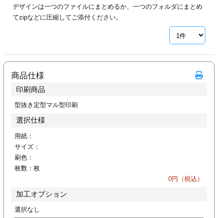
デザインは一つのファイルにまとめるか、一つのフォルダにまとめ
ジ
トフォルダー
てzipなどに圧縮してご添付ください。
ーファイル印刷
プ印刷
ファイル印刷
商品仕様
スリーブ印刷
刷
印刷商品
ス加工
型抜き定型マル型印刷
選択仕様
げ印刷
ジ
用紙：
サイズ：
刷色：
枚数：
枚
プ印刷
0
円（税込）
加工オプション
スリーブ
選択なし