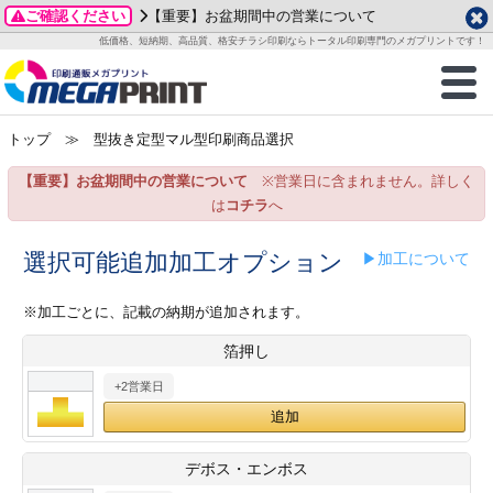
ご確認ください
【重要】お盆期間中の営業について
データ作成ガイド
ご利用ガイド
テンプレート
商品一覧
低価格、短納期、高品質、格安チラシ印刷ならトータル印刷専門のメガプリントです！
2026年 8月
ルグッズ
のお客様へ
印刷
作成前に
カード印刷
せ一覧
月
火
水
木
金
土
トップ
≫ 型抜き定型マル型印刷商品選択
・ステッカー
ついて
判カード印刷
別ガイド
り名刺印刷
合わせ
1
3
4
5
6
7
8
【重要】お盆期間中の営業について
※営業日に含まれません。詳しく
刷物
について
カード印刷
ガイド
り名刺印刷
る質問FAQ
10
11
12
13
14
15
は
コチラ
へ
17
18
19
20
21
22
チックカード印刷
い方法
チックカード名刺
trator 加工指示ガイド
チックカード
もり
選択可能追加加工オプション
▶加工について
24
25
26
27
28
29
31
営業ツール印刷
法/送料について
ラムカード
カード印刷
ンプル請求
※加工ごとに、記載の納期が追加されます。
2026年 9月
箔押し
ティ・販促グッズ
ト印刷
印刷
月
火
水
木
金
土
+2営業日
1
2
3
4
5
ス＆盛り上げ印刷
定型マル型印刷
グ印刷
7
8
9
10
11
12
14
15
16
17
18
19
サイズ
ター印刷
ト印刷
デボス・エンボス
21
22
23
24
25
26