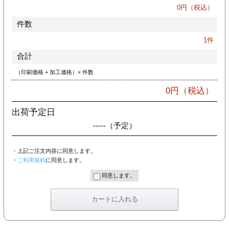
カー印刷
0
円（税込）
件数
1
件
合計
（印刷価格 + 加工価格）× 件数
0
円（税込）
出荷予定日
-----
（予定）
・上記ご注文内容に同意します。
・
ご利用規約
に同意します。
同意します。