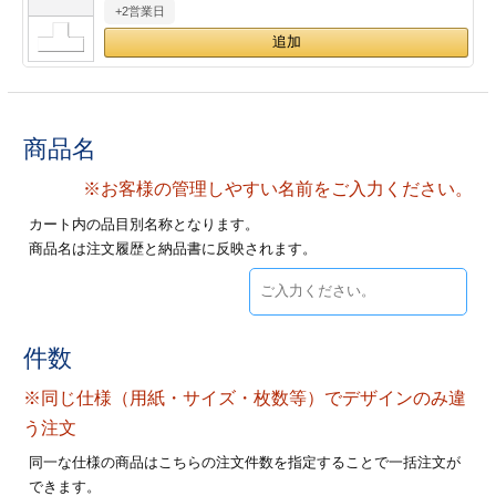
+2営業日
28
29
30
カード印刷
定形マル型
印刷
ス
・・・休業日
グ印刷
げ印刷
商品名
ト印刷
印刷
※お客様の管理しやすい名前をご入力ください。
カート内の品目別名称となります。
刷
工名刺印刷
商品名は注文履歴と納品書に反映されます。
トフォルダー
ト印刷
ーファイル印刷
ラムカード印刷
件数
※同じ仕様（用紙・サイズ・枚数等）でデザインのみ違
ファイル印刷
印刷
う注文
わ印刷
判カード印刷
同一な仕様の商品はこちらの注文件数を指定することで一括注文が
できます。