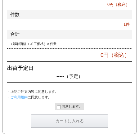
カー印刷
0
円（税込）
件数
1
件
合計
（印刷価格 + 加工価格）× 件数
0
円（税込）
出荷予定日
-----
（予定）
・上記ご注文内容に同意します。
・
ご利用規約
に同意します。
同意します。