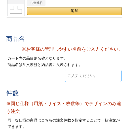
+2営業日
28
29
30
カード印刷
定形マル型
印刷
ス
・・・休業日
グ印刷
げ印刷
商品名
ト印刷
印刷
※お客様の管理しやすい名前をご入力ください。
カート内の品目別名称となります。
刷
工名刺印刷
商品名は注文履歴と納品書に反映されます。
トフォルダー
ト印刷
ーファイル印刷
ラムカード印刷
件数
※同じ仕様（用紙・サイズ・枚数等）でデザインのみ違
ファイル印刷
印刷
う注文
わ印刷
判カード印刷
同一な仕様の商品はこちらの注文件数を指定することで一括注文が
できます。