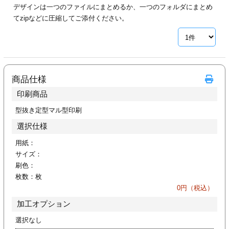
デザインは一つのファイルにまとめるか、一つのフォルダにまとめ
ジ
トフォルダー
てzipなどに圧縮してご添付ください。
ーファイル印刷
プ印刷
ファイル印刷
商品仕様
スリーブ印刷
刷
印刷商品
ス加工
型抜き定型マル型印刷
選択仕様
げ印刷
ジ
用紙：
サイズ：
刷色：
枚数：
枚
プ印刷
0
円（税込）
加工オプション
スリーブ
選択なし