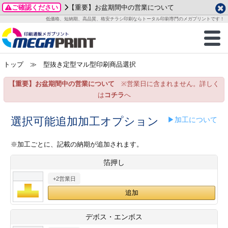
ご確認ください
【重要】お盆期間中の営業について
データ作成ガイド
ご利用ガイド
テンプレート
商品一覧
低価格、短納期、高品質、格安チラシ印刷ならトータル印刷専門のメガプリントです！
2026年 8月
ルグッズ
のお客様へ
印刷
作成前に
カード印刷
せ一覧
月
火
水
木
金
土
トップ
≫ 型抜き定型マル型印刷商品選択
・ステッカー
ついて
判カード印刷
別ガイド
り名刺印刷
合わせ
1
3
4
5
6
7
8
【重要】お盆期間中の営業について
※営業日に含まれません。詳しく
刷物
について
カード印刷
ガイド
り名刺印刷
る質問FAQ
10
11
12
13
14
15
は
コチラ
へ
17
18
19
20
21
22
チックカード印刷
い方法
チックカード名刺
trator 加工指示ガイド
チックカード
もり
選択可能追加加工オプション
▶加工について
24
25
26
27
28
29
31
営業ツール印刷
法/送料について
ラムカード
カード印刷
ンプル請求
※加工ごとに、記載の納期が追加されます。
2026年 9月
箔押し
ティ・販促グッズ
ト印刷
印刷
月
火
水
木
金
土
+2営業日
1
2
3
4
5
ス＆盛り上げ印刷
定型マル型印刷
グ印刷
7
8
9
10
11
12
14
15
16
17
18
19
サイズ
ター印刷
ト印刷
デボス・エンボス
21
22
23
24
25
26