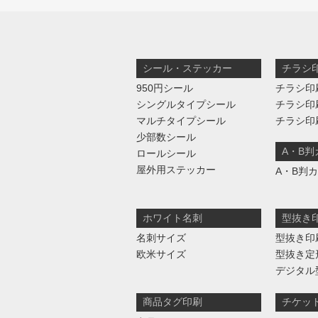
シール・ステッカー
チラシ
950円シール
チラシ印
シングルタイプシール
チラシ印
マルチタイプシール
チラシ印
少部数シール
A・B
ロールシール
屋外用ステッカー
A・B判
ホワイト名刺
型抜き
名刺サイズ
型抜き印
欧米サイズ
型抜き定
デジタル
商品タグ印刷
チケッ