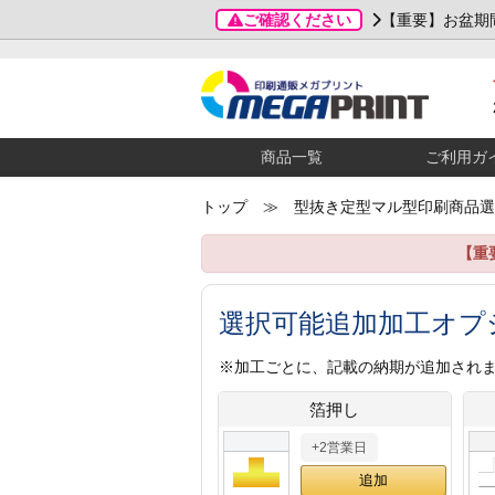
ご確認ください
【重要】お盆期
商品一覧
ご利用ガ
トップ
≫ 型抜き定型マル型印刷商品選
【重
選択可能追加加工オプ
※加工ごとに、記載の納期が追加され
箔押し
+2営業日