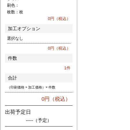
刷色：
枚数：
枚
0
円（税込）
加工オプション
選択なし
0
円（税込）
件数
1
件
合計
（印刷価格 + 加工価格）× 件数
0
円（税込）
出荷予定日
-----
（予定）