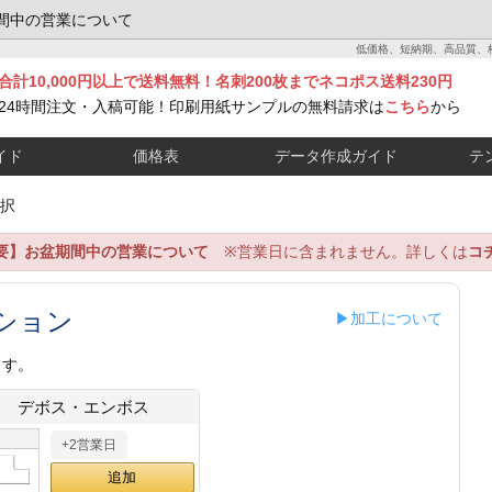
間中の営業について
低価格、短納期、高品質、
合計10,000円以上で送料無料！名刺200枚までネコポス送料230円
24時間注文・入稿可能！印刷用紙サンプルの無料請求は
こちら
から
イド
価格表
データ作成ガイド
テ
択
要】お盆期間中の営業について
※営業日に含まれません。詳しくは
コ
ション
▶加工について
ます。
デボス・エンボス
+2営業日