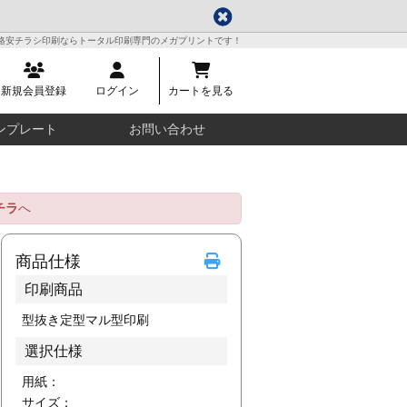
格安チラシ印刷ならトータル印刷専門のメガプリントです！
新規会員登録
ログイン
カートを見る
ンプレート
お問い合わせ
チラ
へ
商品仕様
印刷商品
型抜き定型マル型印刷
選択仕様
用紙：
サイズ：