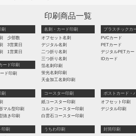
印刷商品一覧
印刷
名刺・カード印刷
プラスチックカ
刷 少部数
オフセット名刺
PVCカード
刷 3営業日
デジタル名刺
PETカード
刷 1営業日
二つ折り名刺
デジタルPETカー
三つ折り名刺
IDカード
判カード印刷
箔名刺印刷
蛍光名刺印刷
カード印刷
天金加工名刺印刷
印刷
コースター印刷
ポストカード・
刷
紙コースター印刷
オフセット印刷
形マル型印刷
コルクコースター印刷
デジタル印刷
型抜き印刷
白雲石コースター印刷
ト印刷
うちわ印刷
封筒印刷