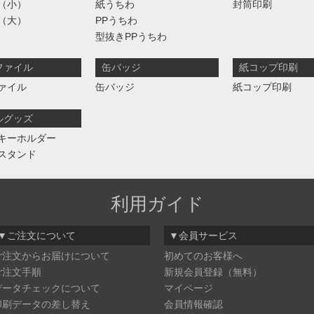
（小）
紙うちわ
封筒印刷
（大）
PPうちわ
型抜きPPうちわ
ファイル
缶バッジ
紙コップ印刷
ァイル
缶バッジ
紙コップ印刷
ルグッズ
キーホルダー
スタンド
利用ガイド
▼ご注文について
▼会員サービス
ご注文からお届けについて
初めてのお客様へ
ご注文手順
新規会員登録（無料）
データチェックについて
マイページ
印刷データの差し替え
会員情報確認