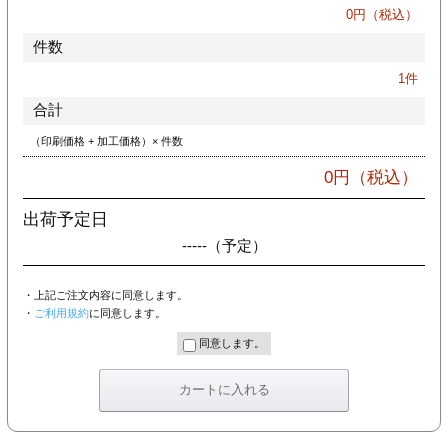
カー印刷
0
円（税込）
件数
1
件
合計
（印刷価格 + 加工価格）× 件数
0
円（税込）
出荷予定日
-----
（予定）
・上記ご注文内容に同意します。
・
ご利用規約
に同意します。
同意します。