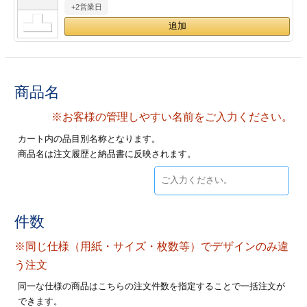
+2営業日
28
29
30
カード印刷
定形マル型
印刷
ス
・・・休業日
グ印刷
げ印刷
商品名
ト印刷
印刷
※お客様の管理しやすい名前をご入力ください。
カート内の品目別名称となります。
刷
工名刺印刷
商品名は注文履歴と納品書に反映されます。
トフォルダー
ト印刷
ーファイル印刷
ラムカード印刷
件数
※同じ仕様（用紙・サイズ・枚数等）でデザインのみ違
ファイル印刷
印刷
う注文
わ印刷
判カード印刷
同一な仕様の商品はこちらの注文件数を指定することで一括注文が
できます。