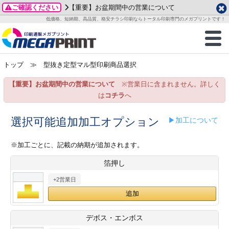
ご確認ください
【重要】お盆期間中の営業について
データ作成ガイド
ご利用ガイド
テンプレート
商品一覧
低価格、短納期、高品質、格安チラシ印刷ならトータル印刷専門のメガプリントです！
2026年 8月
ルグッズ
のお客様へ
印刷
作成前に
カード印刷
せ一覧
月
火
水
木
金
土
トップ
≫ 型抜き定型マル型印刷商品選択
・ステッカー
ついて
判カード印刷
別ガイド
り名刺印刷
合わせ
1
3
4
5
6
7
8
【重要】お盆期間中の営業について
※営業日に含まれません。詳しく
刷物
について
カード印刷
ガイド
り名刺印刷
る質問FAQ
10
11
12
13
14
15
は
コチラ
へ
17
18
19
20
21
22
チックカード印刷
い方法
チックカード名刺
trator 加工指示ガイド
チックカード
もり
選択可能追加加工オプション
▶加工について
24
25
26
27
28
29
31
営業ツール印刷
法/送料について
ラムカード
カード印刷
ンプル請求
※加工ごとに、記載の納期が追加されます。
2026年 9月
箔押し
ティ・販促グッズ
ト印刷
印刷
月
火
水
木
金
土
+2営業日
1
2
3
4
5
ス＆盛り上げ印刷
定型マル型印刷
グ印刷
7
8
9
10
11
12
14
15
16
17
18
19
サイズ
ター印刷
ト印刷
デボス・エンボス
21
22
23
24
25
26