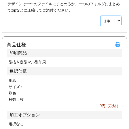
デザインは一つのファイルにまとめるか、一つのフォルダにまとめ
ジ
トフォルダー
てzipなどに圧縮してご添付ください。
ーファイル印刷
プ印刷
ファイル印刷
商品仕様
スリーブ印刷
刷
印刷商品
ス加工
型抜き定型マル型印刷
選択仕様
げ印刷
ジ
用紙：
サイズ：
刷色：
枚数：
枚
プ印刷
0
円（税込）
加工オプション
スリーブ
選択なし