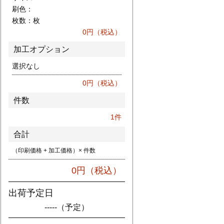
刷色：
枚数：
枚
0
円（税込）
加工オプション
選択なし
0
円（税込）
件数
1
件
合計
（印刷価格 + 加工価格）× 件数
0
円（税込）
出荷予定日
-----
（予定）