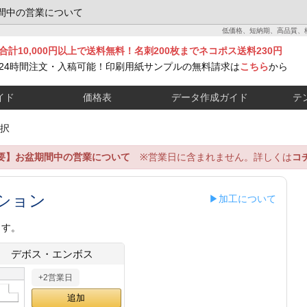
間中の営業について
低価格、短納期、高品質、
合計10,000円以上で送料無料！名刺200枚までネコポス送料230円
24時間注文・入稿可能！印刷用紙サンプルの無料請求は
こちら
から
イド
価格表
データ作成ガイド
テ
択
要】お盆期間中の営業について
※営業日に含まれません。詳しくは
コ
ション
▶加工について
ます。
デボス・エンボス
+2営業日