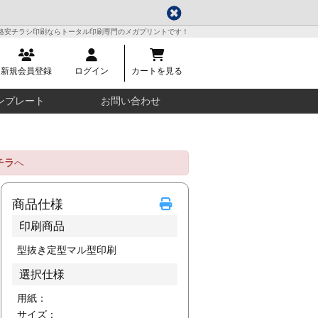
格安チラシ印刷ならトータル印刷専門のメガプリントです！
新規会員登録
ログイン
カートを見る
ンプレート
お問い合わせ
チラ
へ
商品仕様
印刷商品
型抜き定型マル型印刷
選択仕様
用紙：
サイズ：