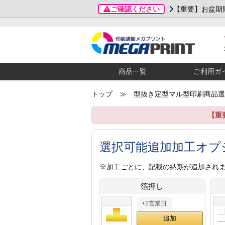
ご確認ください
【重要】お盆期
商品一覧
ご利用ガ
トップ
≫ 型抜き定型マル型印刷商品選
【重
選択可能追加加工オプ
※加工ごとに、記載の納期が追加され
箔押し
+2営業日