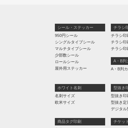
シール・ステッカー
チラシ
950円シール
チラシ印
シングルタイプシール
チラシ印
マルチタイプシール
チラシ印
少部数シール
A・B
ロールシール
屋外用ステッカー
A・B判
ホワイト名刺
型抜き
名刺サイズ
型抜き印
欧米サイズ
型抜き定
デジタル
商品タグ印刷
チケッ