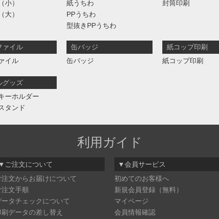
（小）
紙うちわ
封筒印刷
（大）
PPうちわ
型抜きPPうちわ
ファイル
缶バッジ
紙コップ印刷
ァイル
缶バッジ
紙コップ印刷
ルグッズ
キーホルダー
スタンド
利用ガイド
▼ご注文について
▼会員サービス
ご注文からお届けについて
初めてのお客様へ
ご注文手順
新規会員登録（無料）
データチェックについて
マイページ
印刷データの差し替え
会員情報確認