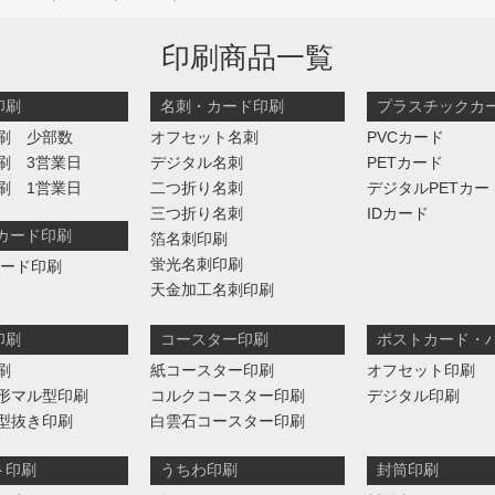
印刷商品一覧
印刷
名刺・カード印刷
プラスチックカ
刷 少部数
オフセット名刺
PVCカード
刷 3営業日
デジタル名刺
PETカード
刷 1営業日
二つ折り名刺
デジタルPETカー
三つ折り名刺
IDカード
判カード印刷
箔名刺印刷
蛍光名刺印刷
カード印刷
天金加工名刺印刷
印刷
コースター印刷
ポストカード・
刷
紙コースター印刷
オフセット印刷
形マル型印刷
コルクコースター印刷
デジタル印刷
型抜き印刷
白雲石コースター印刷
ト印刷
うちわ印刷
封筒印刷