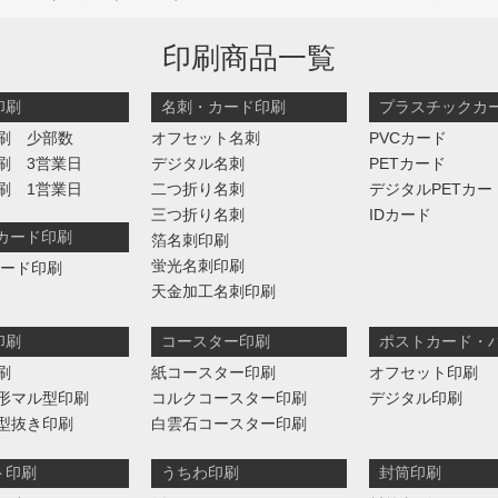
印刷商品一覧
印刷
名刺・カード印刷
プラスチックカ
刷 少部数
オフセット名刺
PVCカード
刷 3営業日
デジタル名刺
PETカード
刷 1営業日
二つ折り名刺
デジタルPETカー
三つ折り名刺
IDカード
判カード印刷
箔名刺印刷
蛍光名刺印刷
カード印刷
天金加工名刺印刷
印刷
コースター印刷
ポストカード・
刷
紙コースター印刷
オフセット印刷
形マル型印刷
コルクコースター印刷
デジタル印刷
型抜き印刷
白雲石コースター印刷
ト印刷
うちわ印刷
封筒印刷