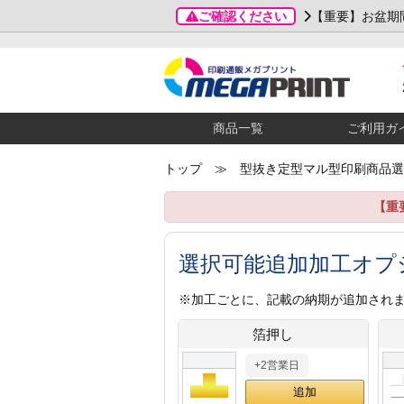
ご確認ください
【重要】お盆期
商品一覧
ご利用ガ
トップ
≫ 型抜き定型マル型印刷商品選
【重
選択可能追加加工オプ
※加工ごとに、記載の納期が追加され
箔押し
+2営業日