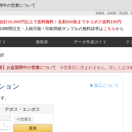
間中の営業について
低価格、短納期、高品質、
合計10,000円以上で送料無料！名刺200枚までネコポス送料230円
24時間注文・入稿可能！印刷用紙サンプルの無料請求は
こちら
から
イド
価格表
データ作成ガイド
テ
択
要】お盆期間中の営業について
※営業日に含まれません。詳しくは
コ
ション
▶加工について
ます。
デボス・エンボス
+2営業日