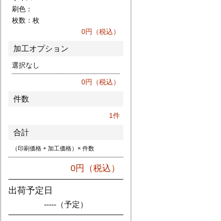
刷色：
枚数：
枚
0
円（税込）
加工オプション
選択なし
0
円（税込）
件数
1
件
合計
（印刷価格 + 加工価格）× 件数
0
円（税込）
出荷予定日
-----
（予定）