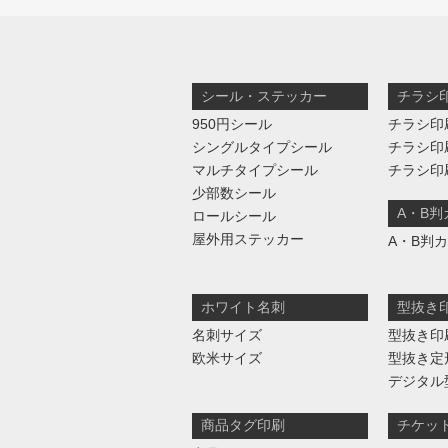
シール・ステッカー
チラシ
950円シール
チラシ印
シングルタイプシール
チラシ印
マルチタイプシール
チラシ印
少部数シール
A・B
ロールシール
屋外用ステッカー
A・B判
ホワイト名刺
型抜き
名刺サイズ
型抜き印
欧米サイズ
型抜き定
デジタル
商品タグ印刷
チケッ