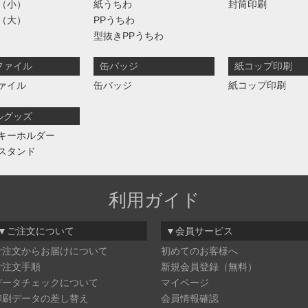
（小）
紙うちわ
封筒印刷
（大）
PPうちわ
型抜きPPうちわ
ファイル
缶バッジ
紙コップ印刷
ァイル
缶バッジ
紙コップ印刷
ルグッズ
キーホルダー
スタンド
利用ガイド
▼ご注文について
▼会員サービス
ご注文からお届けについて
初めてのお客様へ
ご注文手順
新規会員登録（無料）
データチェックについて
マイページ
印刷データの差し替え
会員情報確認