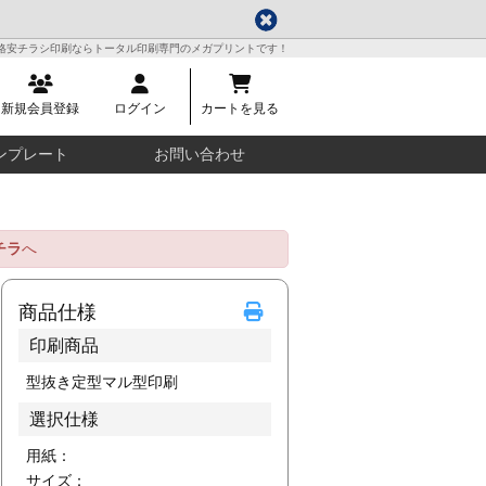
格安チラシ印刷ならトータル印刷専門のメガプリントです！
新規会員登録
ログイン
カートを見る
ンプレート
お問い合わせ
チラ
へ
商品仕様
印刷商品
型抜き定型マル型印刷
選択仕様
用紙：
サイズ：