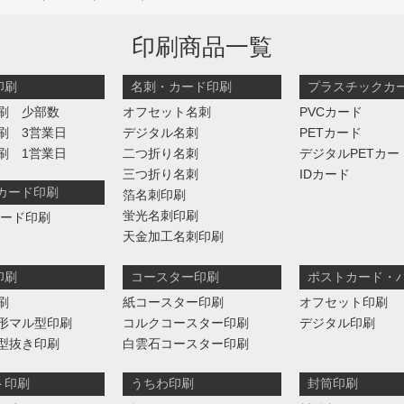
印刷商品一覧
印刷
名刺・カード印刷
プラスチックカ
刷 少部数
オフセット名刺
PVCカード
刷 3営業日
デジタル名刺
PETカード
刷 1営業日
二つ折り名刺
デジタルPETカー
三つ折り名刺
IDカード
判カード印刷
箔名刺印刷
蛍光名刺印刷
カード印刷
天金加工名刺印刷
印刷
コースター印刷
ポストカード・
刷
紙コースター印刷
オフセット印刷
形マル型印刷
コルクコースター印刷
デジタル印刷
型抜き印刷
白雲石コースター印刷
ト印刷
うちわ印刷
封筒印刷