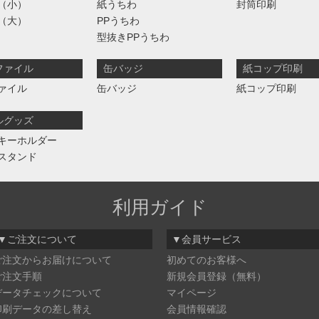
（小）
紙うちわ
封筒印刷
（大）
PPうちわ
型抜きPPうちわ
ファイル
缶バッジ
紙コップ印刷
ァイル
缶バッジ
紙コップ印刷
ルグッズ
キーホルダー
スタンド
利用ガイド
▼ご注文について
▼会員サービス
ご注文からお届けについて
初めてのお客様へ
ご注文手順
新規会員登録（無料）
データチェックについて
マイページ
印刷データの差し替え
会員情報確認