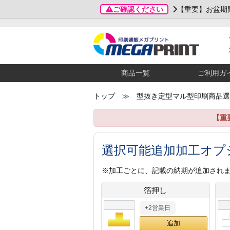
ご確認ください
【重要】お盆期
商品一覧
ご利用ガ
トップ
≫ 型抜き定型マル型印刷商品選
【重
選択可能追加加工オプ
※加工ごとに、記載の納期が追加され
箔押し
+2営業日