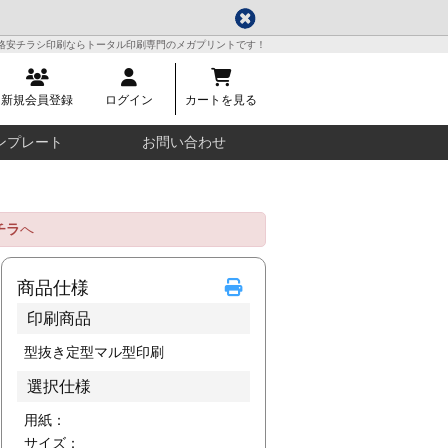
格安チラシ印刷ならトータル印刷専門のメガプリントです！
新規会員登録
ログイン
カートを見る
ンプレート
お問い合わせ
チラ
へ
商品仕様
印刷商品
型抜き定型マル型印刷
選択仕様
用紙：
サイズ：