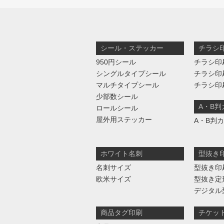
シール・ステッカー
チラシ
950円シール
チラシ印
シングルタイプシール
チラシ印
マルチタイプシール
チラシ印
少部数シール
A・B
ロールシール
屋外用ステッカー
A・B判
ホワイト名刺
型抜き
名刺サイズ
型抜き印
欧米サイズ
型抜き定
デジタル
商品タグ印刷
チケッ