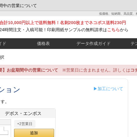
間中の営業について
低価格、短納期、高品質、
合計10,000円以上で送料無料！名刺200枚までネコポス送料230円
24時間注文・入稿可能！印刷用紙サンプルの無料請求は
こちら
から
イド
価格表
データ作成ガイド
テ
択
要】お盆期間中の営業について
※営業日に含まれません。詳しくは
コ
ション
▶加工について
ます。
デボス・エンボス
+2営業日