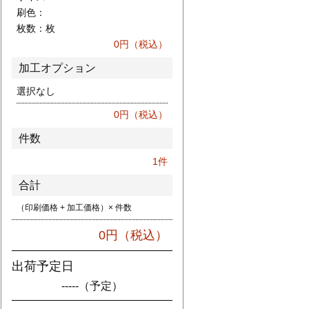
刷色：
枚数：
枚
0
円（税込）
加工オプション
選択なし
0
円（税込）
件数
1
件
合計
（印刷価格 + 加工価格）× 件数
0
円（税込）
出荷予定日
-----
（予定）