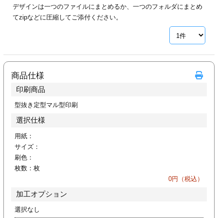
デザインは一つのファイルにまとめるか、一つのフォルダにまとめ
ジ
トフォルダー
てzipなどに圧縮してご添付ください。
ーファイル印刷
プ印刷
ファイル印刷
商品仕様
スリーブ印刷
刷
印刷商品
ス加工
型抜き定型マル型印刷
選択仕様
げ印刷
ジ
用紙：
サイズ：
刷色：
枚数：
枚
プ印刷
0
円（税込）
加工オプション
スリーブ
選択なし