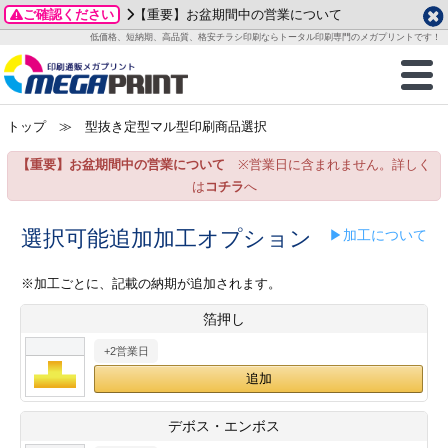
ご確認ください
【重要】お盆期間中の営業について
データ作成ガイド
ご利用ガイド
テンプレート
商品一覧
低価格、短納期、高品質、格安チラシ印刷ならトータル印刷専門のメガプリントです！
2026年 8月
ルグッズ
のお客様へ
印刷
作成前に
カード印刷
せ一覧
月
火
水
木
金
土
トップ
≫ 型抜き定型マル型印刷商品選択
・ステッカー
ついて
判カード印刷
別ガイド
り名刺印刷
合わせ
1
3
4
5
6
7
8
【重要】お盆期間中の営業について
※営業日に含まれません。詳しく
刷物
について
カード印刷
ガイド
り名刺印刷
る質問FAQ
10
11
12
13
14
15
は
コチラ
へ
17
18
19
20
21
22
チックカード印刷
い方法
チックカード名刺
trator 加工指示ガイド
チックカード
もり
選択可能追加加工オプション
▶加工について
24
25
26
27
28
29
31
営業ツール印刷
法/送料について
ラムカード
カード印刷
ンプル請求
※加工ごとに、記載の納期が追加されます。
2026年 9月
箔押し
ティ・販促グッズ
ト印刷
印刷
月
火
水
木
金
土
+2営業日
1
2
3
4
5
ス＆盛り上げ印刷
定型マル型印刷
グ印刷
7
8
9
10
11
12
14
15
16
17
18
19
サイズ
ター印刷
ト印刷
デボス・エンボス
21
22
23
24
25
26