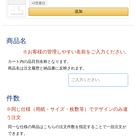
+2営業日
28
29
30
カード印刷
定形マル型
印刷
ス
・・・休業日
グ印刷
げ印刷
商品名
ト印刷
印刷
※お客様の管理しやすい名前をご入力ください。
カート内の品目別名称となります。
刷
工名刺印刷
商品名は注文履歴と納品書に反映されます。
トフォルダー
ト印刷
ーファイル印刷
ラムカード印刷
件数
※同じ仕様（用紙・サイズ・枚数等）でデザインのみ違
ファイル印刷
印刷
う注文
わ印刷
判カード印刷
同一な仕様の商品はこちらの注文件数を指定することで一括注文が
できます。