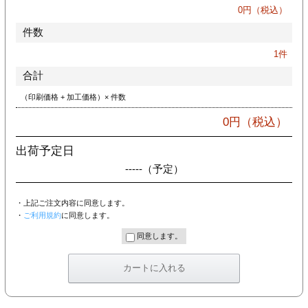
カー印刷
0
円（税込）
件数
1
件
合計
（印刷価格 + 加工価格）× 件数
0
円（税込）
出荷予定日
-----
（予定）
・上記ご注文内容に同意します。
・
ご利用規約
に同意します。
同意します。