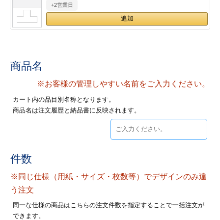
+2営業日
28
29
30
カード印刷
定形マル型
印刷
ス
・・・休業日
グ印刷
げ印刷
商品名
ト印刷
印刷
※お客様の管理しやすい名前をご入力ください。
カート内の品目別名称となります。
刷
工名刺印刷
商品名は注文履歴と納品書に反映されます。
トフォルダー
ト印刷
ーファイル印刷
ラムカード印刷
件数
※同じ仕様（用紙・サイズ・枚数等）でデザインのみ違
ファイル印刷
印刷
う注文
わ印刷
判カード印刷
同一な仕様の商品はこちらの注文件数を指定することで一括注文が
できます。