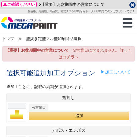
ご確認ください
【重要】お盆期間中の営業について
データ作成ガイド
ご利用ガイド
テンプレート
商品一覧
低価格、短納期、高品質、格安チラシ印刷ならトータル印刷専門のメガプリントです！
2026年 8月
ルグッズ
のお客様へ
印刷
作成前に
カード印刷
せ一覧
月
火
水
木
金
土
トップ
≫ 型抜き定型マル型印刷商品選択
・ステッカー
ついて
判カード印刷
別ガイド
り名刺印刷
合わせ
1
3
4
5
6
7
8
【重要】お盆期間中の営業について
※営業日に含まれません。詳しく
刷物
について
カード印刷
ガイド
り名刺印刷
る質問FAQ
10
11
12
13
14
15
は
コチラ
へ
17
18
19
20
21
22
チックカード印刷
い方法
チックカード名刺
trator 加工指示ガイド
チックカード
もり
選択可能追加加工オプション
▶加工について
24
25
26
27
28
29
31
営業ツール印刷
法/送料について
ラムカード
カード印刷
ンプル請求
※加工ごとに、記載の納期が追加されます。
2026年 9月
箔押し
ティ・販促グッズ
ト印刷
印刷
月
火
水
木
金
土
+2営業日
1
2
3
4
5
ス＆盛り上げ印刷
定型マル型印刷
グ印刷
7
8
9
10
11
12
14
15
16
17
18
19
サイズ
ター印刷
ト印刷
デボス・エンボス
21
22
23
24
25
26