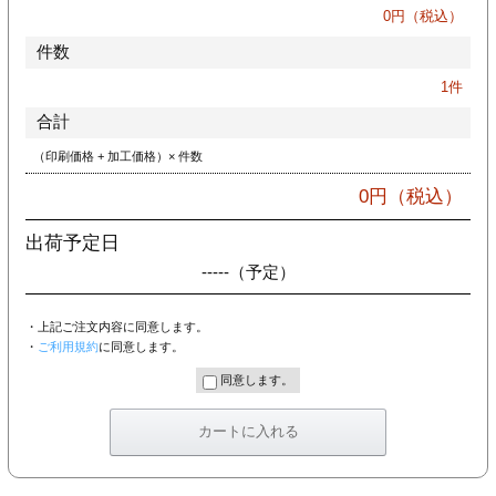
カー印刷
0
円（税込）
件数
1
件
合計
（印刷価格 + 加工価格）× 件数
0
円（税込）
出荷予定日
-----
（予定）
・上記ご注文内容に同意します。
・
ご利用規約
に同意します。
同意します。