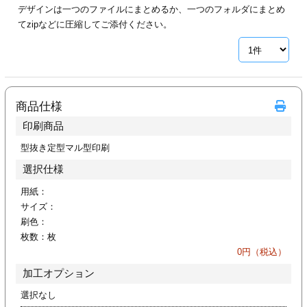
デザインは一つのファイルにまとめるか、一つのフォルダにまとめ
ジ
トフォルダー
てzipなどに圧縮してご添付ください。
ーファイル印刷
プ印刷
ファイル印刷
商品仕様
スリーブ印刷
刷
印刷商品
ス加工
型抜き定型マル型印刷
選択仕様
げ印刷
ジ
用紙：
サイズ：
刷色：
枚数：
枚
プ印刷
0
円（税込）
加工オプション
スリーブ
選択なし