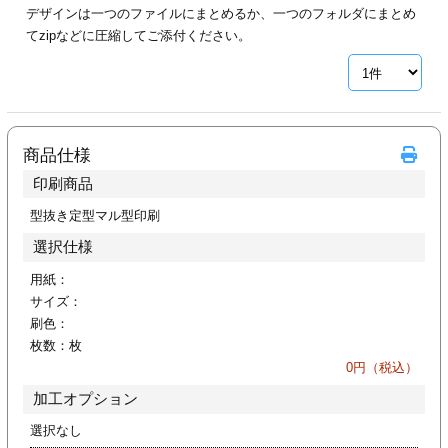
デザインは一つのファイルにまとめるか、一つのフォルダにまとめ
ジ
トフォルダー
てzipなどに圧縮してご添付ください。
ーファイル印刷
プ印刷
ファイル印刷
商品仕様
スリーブ印刷
刷
印刷商品
ス加工
型抜き定型マル型印刷
選択仕様
げ印刷
ジ
用紙：
サイズ：
刷色：
枚数：
枚
プ印刷
0
円（税込）
加工オプション
スリーブ
選択なし