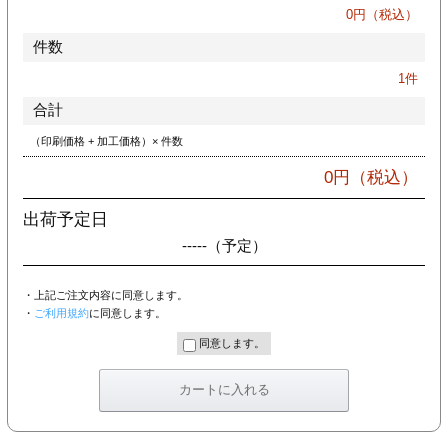
カー印刷
0
円（税込）
件数
1
件
合計
（印刷価格 + 加工価格）× 件数
0
円（税込）
出荷予定日
-----
（予定）
・上記ご注文内容に同意します。
・
ご利用規約
に同意します。
同意します。