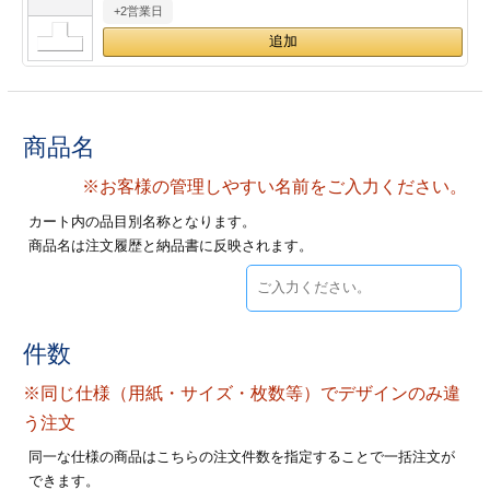
+2営業日
28
29
30
カード印刷
定形マル型
印刷
ス
・・・休業日
グ印刷
げ印刷
商品名
ト印刷
印刷
※お客様の管理しやすい名前をご入力ください。
カート内の品目別名称となります。
刷
工名刺印刷
商品名は注文履歴と納品書に反映されます。
トフォルダー
ト印刷
ーファイル印刷
ラムカード印刷
件数
※同じ仕様（用紙・サイズ・枚数等）でデザインのみ違
ファイル印刷
印刷
う注文
わ印刷
判カード印刷
同一な仕様の商品はこちらの注文件数を指定することで一括注文が
できます。