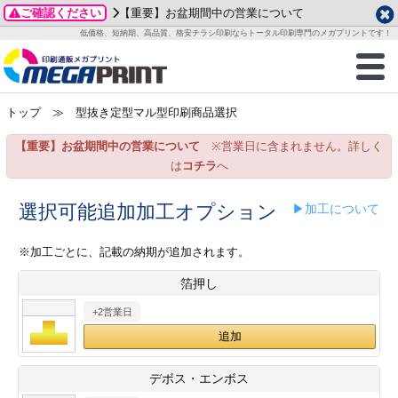
ご確認ください
【重要】お盆期間中の営業について
データ作成ガイド
ご利用ガイド
テンプレート
商品一覧
低価格、短納期、高品質、格安チラシ印刷ならトータル印刷専門のメガプリントです！
2026年 8月
ルグッズ
のお客様へ
印刷
作成前に
カード印刷
せ一覧
月
火
水
木
金
土
トップ
≫ 型抜き定型マル型印刷商品選択
・ステッカー
ついて
判カード印刷
別ガイド
り名刺印刷
合わせ
1
3
4
5
6
7
8
【重要】お盆期間中の営業について
※営業日に含まれません。詳しく
刷物
について
カード印刷
ガイド
り名刺印刷
る質問FAQ
10
11
12
13
14
15
は
コチラ
へ
17
18
19
20
21
22
チックカード印刷
い方法
チックカード名刺
trator 加工指示ガイド
チックカード
もり
選択可能追加加工オプション
▶加工について
24
25
26
27
28
29
31
営業ツール印刷
法/送料について
ラムカード
カード印刷
ンプル請求
※加工ごとに、記載の納期が追加されます。
2026年 9月
箔押し
ティ・販促グッズ
ト印刷
印刷
月
火
水
木
金
土
+2営業日
1
2
3
4
5
ス＆盛り上げ印刷
定型マル型印刷
グ印刷
7
8
9
10
11
12
14
15
16
17
18
19
サイズ
ター印刷
ト印刷
デボス・エンボス
21
22
23
24
25
26