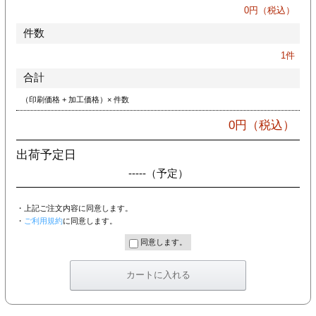
カー印刷
0
円（税込）
件数
1
件
合計
（印刷価格 + 加工価格）× 件数
0
円（税込）
出荷予定日
-----
（予定）
・上記ご注文内容に同意します。
・
ご利用規約
に同意します。
同意します。