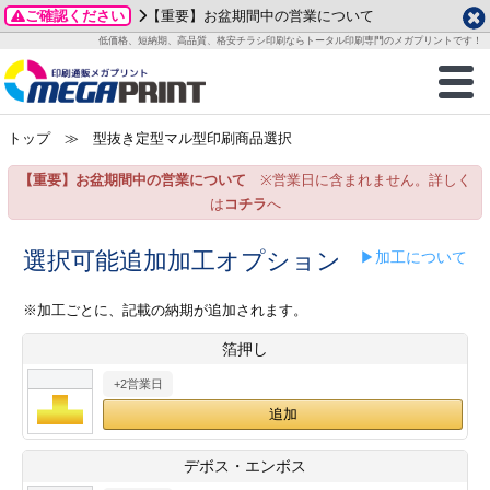
ご確認ください
【重要】お盆期間中の営業について
データ作成ガイド
ご利用ガイド
テンプレート
商品一覧
低価格、短納期、高品質、格安チラシ印刷ならトータル印刷専門のメガプリントです！
2026年 8月
ルグッズ
のお客様へ
印刷
作成前に
カード印刷
せ一覧
月
火
水
木
金
土
トップ
≫ 型抜き定型マル型印刷商品選択
・ステッカー
ついて
判カード印刷
別ガイド
り名刺印刷
合わせ
1
3
4
5
6
7
8
【重要】お盆期間中の営業について
※営業日に含まれません。詳しく
刷物
について
カード印刷
ガイド
り名刺印刷
る質問FAQ
10
11
12
13
14
15
は
コチラ
へ
17
18
19
20
21
22
チックカード印刷
い方法
チックカード名刺
trator 加工指示ガイド
チックカード
もり
選択可能追加加工オプション
▶加工について
24
25
26
27
28
29
31
営業ツール印刷
法/送料について
ラムカード
カード印刷
ンプル請求
※加工ごとに、記載の納期が追加されます。
2026年 9月
箔押し
ティ・販促グッズ
ト印刷
印刷
月
火
水
木
金
土
+2営業日
1
2
3
4
5
ス＆盛り上げ印刷
定型マル型印刷
グ印刷
7
8
9
10
11
12
14
15
16
17
18
19
サイズ
ター印刷
ト印刷
デボス・エンボス
21
22
23
24
25
26