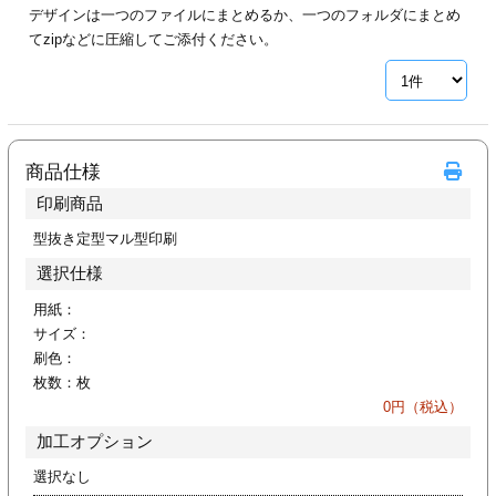
デザインは一つのファイルにまとめるか、一つのフォルダにまとめ
ジ
トフォルダー
てzipなどに圧縮してご添付ください。
ーファイル印刷
プ印刷
ファイル印刷
商品仕様
スリーブ印刷
刷
印刷商品
ス加工
型抜き定型マル型印刷
選択仕様
げ印刷
ジ
用紙：
サイズ：
刷色：
枚数：
枚
プ印刷
0
円（税込）
加工オプション
スリーブ
選択なし