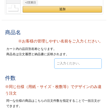
+2営業日
28
29
30
カード印刷
定形マル型
印刷
ス
・・・休業日
グ印刷
げ印刷
商品名
ト印刷
印刷
※お客様の管理しやすい名前をご入力ください。
カート内の品目別名称となります。
刷
工名刺印刷
商品名は注文履歴と納品書に反映されます。
トフォルダー
ト印刷
ーファイル印刷
ラムカード印刷
件数
※同じ仕様（用紙・サイズ・枚数等）でデザインのみ違
ファイル印刷
印刷
う注文
わ印刷
判カード印刷
同一な仕様の商品はこちらの注文件数を指定することで一括注文が
できます。