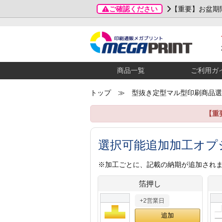
ご確認ください
【重要】お盆期
商品一覧
ご利用ガ
トップ
≫ 型抜き定型マル型印刷商品選
【重
選択可能追加加工オプ
※加工ごとに、記載の納期が追加され
箔押し
+2営業日