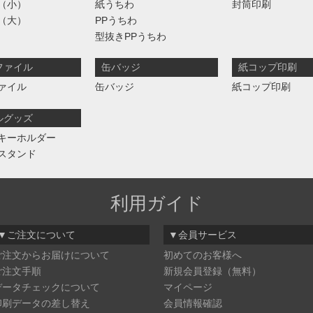
（小）
紙うちわ
封筒印刷
（大）
PPうちわ
型抜きPPうちわ
ファイル
缶バッジ
紙コップ印刷
ァイル
缶バッジ
紙コップ印刷
ルグッズ
キーホルダー
スタンド
利用ガイド
▼ご注文について
▼会員サービス
ご注文からお届けについて
初めてのお客様へ
ご注文手順
新規会員登録（無料）
データチェックについて
マイページ
印刷データの差し替え
会員情報確認