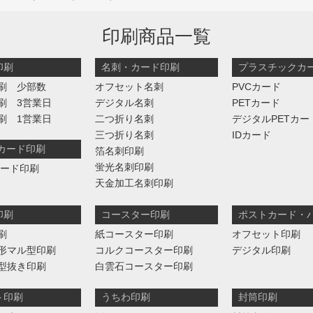
印刷商品一覧
印刷
名刺・カード印刷
プラスチックカ
刷 少部数
オフセット名刺
PVCカード
刷 3営業日
デジタル名刺
PETカード
刷 1営業日
二つ折り名刺
デジタルPETカー
三つ折り名刺
IDカード
判カード印刷
箔名刺印刷
蛍光名刺印刷
カード印刷
天金加工名刺印刷
印刷
コースター印刷
ポストカード・
刷
紙コースター印刷
オフセット印刷
形マル型印刷
コルクコースター印刷
デジタル印刷
型抜き印刷
白雲石コースター印刷
ト印刷
うちわ印刷
封筒印刷