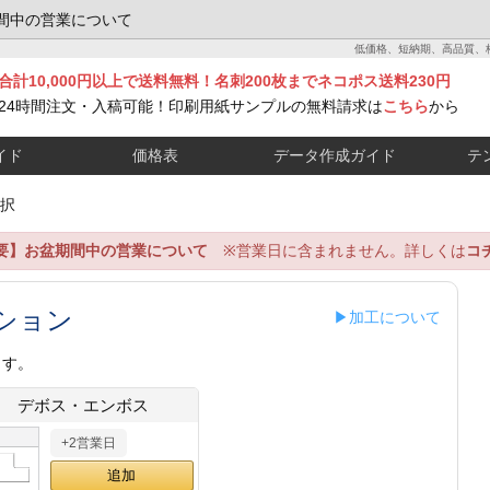
間中の営業について
低価格、短納期、高品質、
合計10,000円以上で送料無料！名刺200枚までネコポス送料230円
24時間注文・入稿可能！印刷用紙サンプルの無料請求は
こちら
から
イド
価格表
データ作成ガイド
テ
択
要】お盆期間中の営業について
※営業日に含まれません。詳しくは
コ
ション
▶加工について
ます。
デボス・エンボス
+2営業日