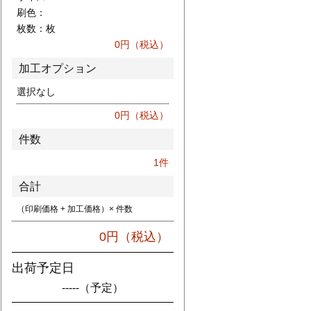
刷色：
枚数：
枚
0
円（税込）
加工オプション
選択なし
0
円（税込）
件数
1
件
合計
（印刷価格 + 加工価格）× 件数
0
円（税込）
出荷予定日
-----
（予定）