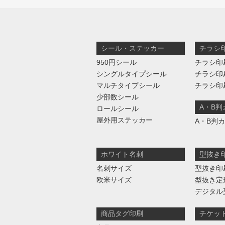
シール・ステッカー
チラシ
950円シール
チラシ印
シングルタイプシール
チラシ印
マルチタイプシール
チラシ印
少部数シール
A・B
ロールシール
屋外用ステッカー
A・B判
ホワイト名刺
型抜き
名刺サイズ
型抜き印
欧米サイズ
型抜き定
デジタル
商品タグ印刷
チケッ