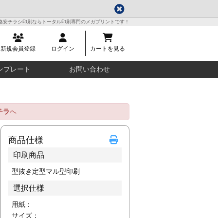
格安チラシ印刷ならトータル印刷専門のメガプリントです！
新規会員登録
ログイン
カートを見る
ンプレート
お問い合わせ
チラ
へ
商品仕様
印刷商品
型抜き定型マル型印刷
選択仕様
用紙：
サイズ：