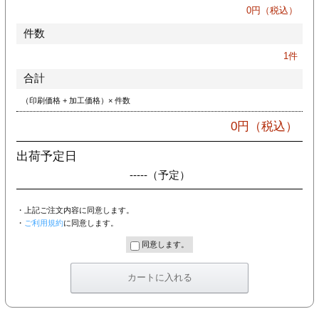
カー印刷
0
円（税込）
件数
1
件
合計
（印刷価格 + 加工価格）× 件数
0
円（税込）
出荷予定日
-----
（予定）
・上記ご注文内容に同意します。
・
ご利用規約
に同意します。
同意します。