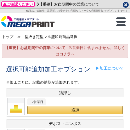
ご確認ください
【重要】お盆期間中の営業について
データ作成ガイド
ご利用ガイド
テンプレート
商品一覧
低価格、短納期、高品質、格安チラシ印刷ならトータル印刷専門のメガプリントです！
2026年 8月
ルグッズ
のお客様へ
印刷
作成前に
カード印刷
せ一覧
月
火
水
木
金
土
トップ
≫ 型抜き定型マル型印刷商品選択
・ステッカー
ついて
判カード印刷
別ガイド
り名刺印刷
合わせ
1
3
4
5
6
7
8
【重要】お盆期間中の営業について
※営業日に含まれません。詳しく
刷物
について
カード印刷
ガイド
り名刺印刷
る質問FAQ
10
11
12
13
14
15
は
コチラ
へ
17
18
19
20
21
22
チックカード印刷
い方法
チックカード名刺
trator 加工指示ガイド
チックカード
もり
選択可能追加加工オプション
▶加工について
24
25
26
27
28
29
31
営業ツール印刷
法/送料について
ラムカード
カード印刷
ンプル請求
※加工ごとに、記載の納期が追加されます。
2026年 9月
箔押し
ティ・販促グッズ
ト印刷
印刷
月
火
水
木
金
土
+2営業日
1
2
3
4
5
ス＆盛り上げ印刷
定型マル型印刷
グ印刷
7
8
9
10
11
12
14
15
16
17
18
19
サイズ
ター印刷
ト印刷
デボス・エンボス
21
22
23
24
25
26