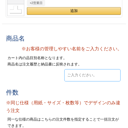
+2営業日
28
29
30
カード印刷
定形マル型
印刷
ス
・・・休業日
グ印刷
げ印刷
商品名
ト印刷
印刷
※お客様の管理しやすい名前をご入力ください。
カート内の品目別名称となります。
刷
工名刺印刷
商品名は注文履歴と納品書に反映されます。
トフォルダー
ト印刷
ーファイル印刷
ラムカード印刷
件数
※同じ仕様（用紙・サイズ・枚数等）でデザインのみ違
ファイル印刷
印刷
う注文
わ印刷
判カード印刷
同一な仕様の商品はこちらの注文件数を指定することで一括注文が
できます。