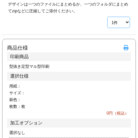
デザインは一つのファイルにまとめるか、一つのフォルダにまとめ
ジ
トフォルダー
てzipなどに圧縮してご添付ください。
ーファイル印刷
プ印刷
ファイル印刷
商品仕様
スリーブ印刷
刷
印刷商品
ス加工
型抜き定型マル型印刷
選択仕様
げ印刷
ジ
用紙：
サイズ：
刷色：
枚数：
枚
プ印刷
0
円（税込）
加工オプション
スリーブ
選択なし