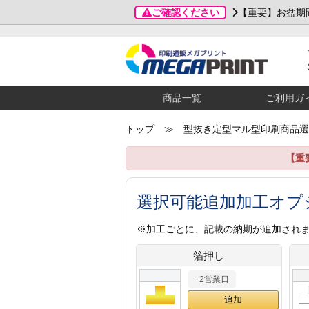
ご確認ください
【重要】お盆期
商品一覧
ご利用ガ
トップ
≫ 型抜き定型マル型印刷商品選
【重
選択可能追加加工オプ
※加工ごとに、記載の納期が追加され
箔押し
+2営業日