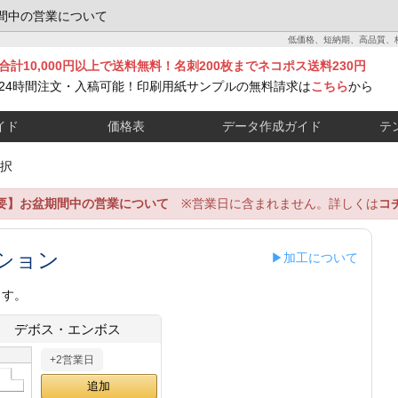
間中の営業について
低価格、短納期、高品質、
合計10,000円以上で送料無料！名刺200枚までネコポス送料230円
24時間注文・入稿可能！印刷用紙サンプルの無料請求は
こちら
から
イド
価格表
データ作成ガイド
テ
択
要】お盆期間中の営業について
※営業日に含まれません。詳しくは
コ
ション
▶加工について
ます。
デボス・エンボス
+2営業日