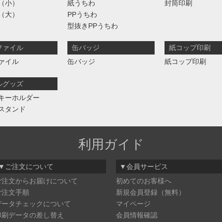
（小）
紙うちわ
封筒印刷
（大）
PPうちわ
型抜きPPうちわ
ファイル
缶バッジ
紙コップ印刷
ァイル
缶バッジ
紙コップ印刷
ルグッズ
キーホルダー
スタンド
利用ガイド
▼ご注文について
▼会員サービス
ご注文からお届けについて
初めてのお客様へ
ご注文手順
新規会員登録（無料）
データチェックについて
マイページ
印刷データの差し替え
会員情報確認