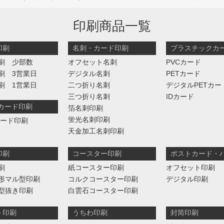
印刷商品一覧
印刷
名刺・カード印刷
プラスチックカ
刷 少部数
オフセット名刺
PVCカード
刷 3営業日
デジタル名刺
PETカード
刷 1営業日
二つ折り名刺
デジタルPETカー
三つ折り名刺
IDカード
判カード印刷
箔名刺印刷
蛍光名刺印刷
カード印刷
天金加工名刺印刷
印刷
コースター印刷
ポストカード・
刷
紙コースター印刷
オフセット印刷
形マル型印刷
コルクコースター印刷
デジタル印刷
型抜き印刷
白雲石コースター印刷
ト印刷
うちわ印刷
封筒印刷