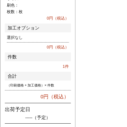
刷色：
枚数：
枚
0
円（税込）
加工オプション
選択なし
0
円（税込）
件数
1
件
合計
（印刷価格 + 加工価格）× 件数
0
円（税込）
出荷予定日
-----
（予定）