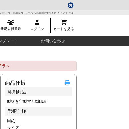
格安チラシ印刷ならトータル印刷専門のメガプリントです！
新規会員登録
ログイン
カートを見る
ンプレート
お問い合わせ
チラ
へ
商品仕様
印刷商品
型抜き定型マル型印刷
選択仕様
用紙：
サイズ：