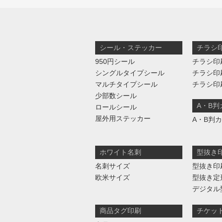
シール・ステッカー
チラシ
950円シール
チラシ印
シングルタイプシール
チラシ印
マルチタイプシール
チラシ印
少部数シール
A・B
ロールシール
屋外用ステッカー
A・B判
ホワイト名刺
型抜き
名刺サイズ
型抜き印
欧米サイズ
型抜き定
デジタル
商品タグ印刷
チケッ