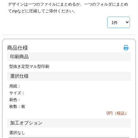
デザインは一つのファイルにまとめるか、一つのフォルダにまとめ
ジ
トフォルダー
てzipなどに圧縮してご添付ください。
ーファイル印刷
プ印刷
ファイル印刷
商品仕様
スリーブ印刷
刷
印刷商品
ス加工
型抜き定型マル型印刷
選択仕様
げ印刷
ジ
用紙：
サイズ：
刷色：
枚数：
枚
プ印刷
0
円（税込）
加工オプション
スリーブ
選択なし