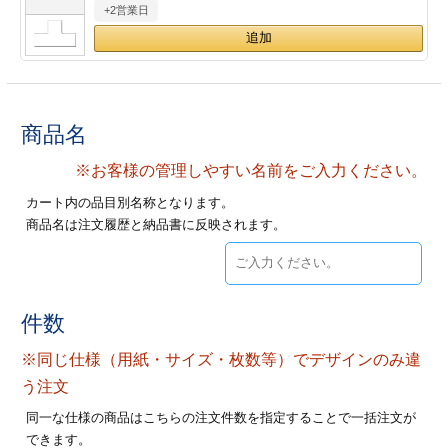
+2営業日
28
29
30
カード印刷
定形マル型
印刷
ス
・・・休業日
グ印刷
げ印刷
商品名
ト印刷
印刷
※お客様の管理しやすい名前をご入力ください。
カート内の品目別名称となります。
刷
工名刺印刷
商品名は注文履歴と納品書に反映されます。
トフォルダー
ト印刷
ーファイル印刷
ラムカード印刷
件数
※同じ仕様（用紙・サイズ・枚数等）でデザインのみ違
ファイル印刷
印刷
う注文
わ印刷
判カード印刷
同一な仕様の商品はこちらの注文件数を指定することで一括注文が
できます。