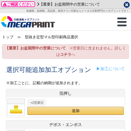
ご確認ください
【重要】お盆期間中の営業について
データ作成ガイド
ご利用ガイド
テンプレート
商品一覧
低価格、短納期、高品質、格安チラシ印刷ならトータル印刷専門のメガプリントです！
2026年 8月
ルグッズ
のお客様へ
印刷
作成前に
カード印刷
せ一覧
月
火
水
木
金
土
トップ
≫ 型抜き定型マル型印刷商品選択
・ステッカー
ついて
判カード印刷
別ガイド
り名刺印刷
合わせ
1
3
4
5
6
7
8
【重要】お盆期間中の営業について
※営業日に含まれません。詳しく
刷物
について
カード印刷
ガイド
り名刺印刷
る質問FAQ
10
11
12
13
14
15
は
コチラ
へ
17
18
19
20
21
22
チックカード印刷
い方法
チックカード名刺
trator 加工指示ガイド
チックカード
もり
選択可能追加加工オプション
▶加工について
24
25
26
27
28
29
31
営業ツール印刷
法/送料について
ラムカード
カード印刷
ンプル請求
※加工ごとに、記載の納期が追加されます。
2026年 9月
箔押し
ティ・販促グッズ
ト印刷
印刷
月
火
水
木
金
土
+2営業日
1
2
3
4
5
ス＆盛り上げ印刷
定型マル型印刷
グ印刷
7
8
9
10
11
12
14
15
16
17
18
19
サイズ
ター印刷
ト印刷
デボス・エンボス
21
22
23
24
25
26