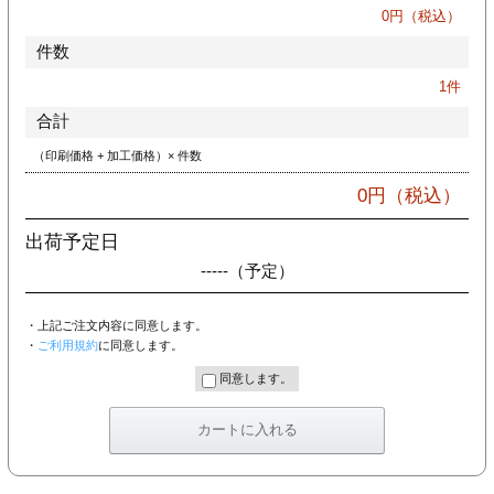
カー印刷
0
円（税込）
件数
1
件
合計
（印刷価格 + 加工価格）× 件数
0
円（税込）
出荷予定日
-----
（予定）
・上記ご注文内容に同意します。
・
ご利用規約
に同意します。
同意します。