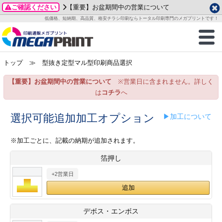
ご確認ください
【重要】お盆期間中の営業について
データ作成ガイド
ご利用ガイド
テンプレート
商品一覧
低価格、短納期、高品質、格安チラシ印刷ならトータル印刷専門のメガプリントです！
2026年 8月
ルグッズ
のお客様へ
印刷
作成前に
カード印刷
せ一覧
月
火
水
木
金
土
トップ
≫ 型抜き定型マル型印刷商品選択
・ステッカー
ついて
判カード印刷
別ガイド
り名刺印刷
合わせ
1
3
4
5
6
7
8
【重要】お盆期間中の営業について
※営業日に含まれません。詳しく
刷物
について
カード印刷
ガイド
り名刺印刷
る質問FAQ
10
11
12
13
14
15
は
コチラ
へ
17
18
19
20
21
22
チックカード印刷
い方法
チックカード名刺
trator 加工指示ガイド
チックカード
もり
選択可能追加加工オプション
▶加工について
24
25
26
27
28
29
31
営業ツール印刷
法/送料について
ラムカード
カード印刷
ンプル請求
※加工ごとに、記載の納期が追加されます。
2026年 9月
箔押し
ティ・販促グッズ
ト印刷
印刷
月
火
水
木
金
土
+2営業日
1
2
3
4
5
ス＆盛り上げ印刷
定型マル型印刷
グ印刷
7
8
9
10
11
12
14
15
16
17
18
19
サイズ
ター印刷
ト印刷
デボス・エンボス
21
22
23
24
25
26