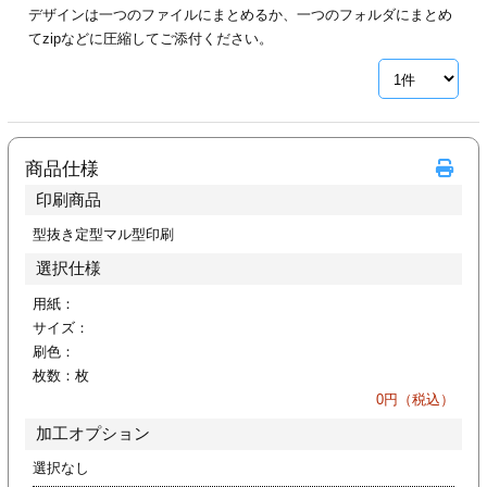
デザインは一つのファイルにまとめるか、一つのフォルダにまとめ
ジ
トフォルダー
てzipなどに圧縮してご添付ください。
ーファイル印刷
プ印刷
ファイル印刷
商品仕様
スリーブ印刷
刷
印刷商品
ス加工
型抜き定型マル型印刷
選択仕様
げ印刷
ジ
用紙：
サイズ：
刷色：
枚数：
枚
プ印刷
0
円（税込）
加工オプション
スリーブ
選択なし