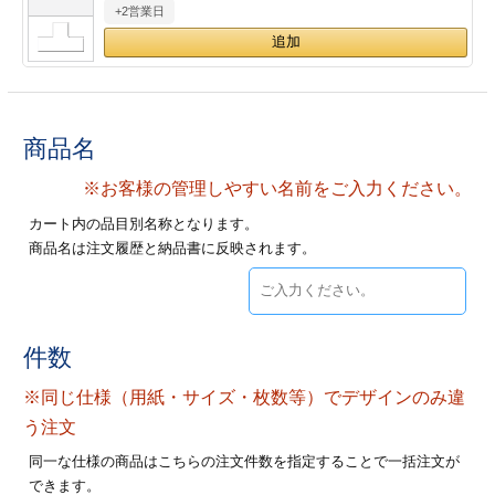
+2営業日
28
29
30
カード印刷
定形マル型
印刷
ス
・・・休業日
グ印刷
げ印刷
商品名
ト印刷
印刷
※お客様の管理しやすい名前をご入力ください。
カート内の品目別名称となります。
刷
工名刺印刷
商品名は注文履歴と納品書に反映されます。
トフォルダー
ト印刷
ーファイル印刷
ラムカード印刷
件数
※同じ仕様（用紙・サイズ・枚数等）でデザインのみ違
ファイル印刷
印刷
う注文
わ印刷
判カード印刷
同一な仕様の商品はこちらの注文件数を指定することで一括注文が
できます。