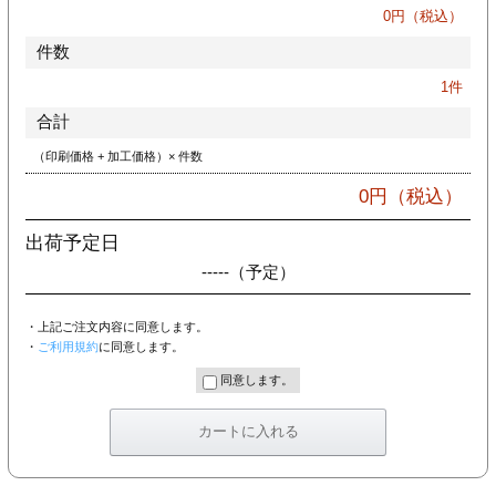
カー印刷
0
円（税込）
件数
1
件
合計
（印刷価格 + 加工価格）× 件数
0
円（税込）
出荷予定日
-----
（予定）
・上記ご注文内容に同意します。
・
ご利用規約
に同意します。
同意します。