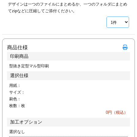
デザインは一つのファイルにまとめるか、一つのフォルダにまとめ
ジ
トフォルダー
てzipなどに圧縮してご添付ください。
ーファイル印刷
プ印刷
ファイル印刷
商品仕様
スリーブ印刷
刷
印刷商品
ス加工
型抜き定型マル型印刷
選択仕様
げ印刷
ジ
用紙：
サイズ：
刷色：
枚数：
枚
プ印刷
0
円（税込）
加工オプション
スリーブ
選択なし