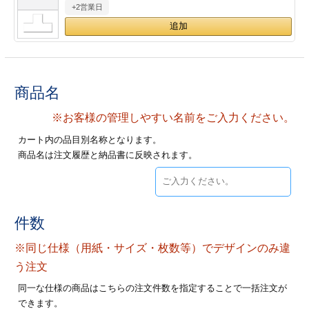
+2営業日
28
29
30
カード印刷
定形マル型
印刷
ス
・・・休業日
グ印刷
げ印刷
商品名
ト印刷
印刷
※お客様の管理しやすい名前をご入力ください。
カート内の品目別名称となります。
刷
工名刺印刷
商品名は注文履歴と納品書に反映されます。
トフォルダー
ト印刷
ーファイル印刷
ラムカード印刷
件数
※同じ仕様（用紙・サイズ・枚数等）でデザインのみ違
ファイル印刷
印刷
う注文
わ印刷
判カード印刷
同一な仕様の商品はこちらの注文件数を指定することで一括注文が
できます。