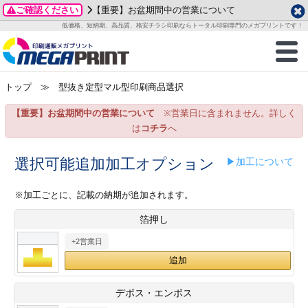
ご確認ください
【重要】お盆期間中の営業について
データ作成ガイド
ご利用ガイド
テンプレート
商品一覧
低価格、短納期、高品質、格安チラシ印刷ならトータル印刷専門のメガプリントです！
2026年 8月
ルグッズ
のお客様へ
印刷
作成前に
カード印刷
せ一覧
月
火
水
木
金
土
トップ
≫ 型抜き定型マル型印刷商品選択
・ステッカー
ついて
判カード印刷
別ガイド
り名刺印刷
合わせ
1
3
4
5
6
7
8
【重要】お盆期間中の営業について
※営業日に含まれません。詳しく
刷物
について
カード印刷
ガイド
り名刺印刷
る質問FAQ
10
11
12
13
14
15
は
コチラ
へ
17
18
19
20
21
22
チックカード印刷
い方法
チックカード名刺
trator 加工指示ガイド
チックカード
もり
選択可能追加加工オプション
▶加工について
24
25
26
27
28
29
31
営業ツール印刷
法/送料について
ラムカード
カード印刷
ンプル請求
※加工ごとに、記載の納期が追加されます。
2026年 9月
箔押し
ティ・販促グッズ
ト印刷
印刷
月
火
水
木
金
土
+2営業日
1
2
3
4
5
ス＆盛り上げ印刷
定型マル型印刷
グ印刷
7
8
9
10
11
12
14
15
16
17
18
19
サイズ
ター印刷
ト印刷
デボス・エンボス
21
22
23
24
25
26