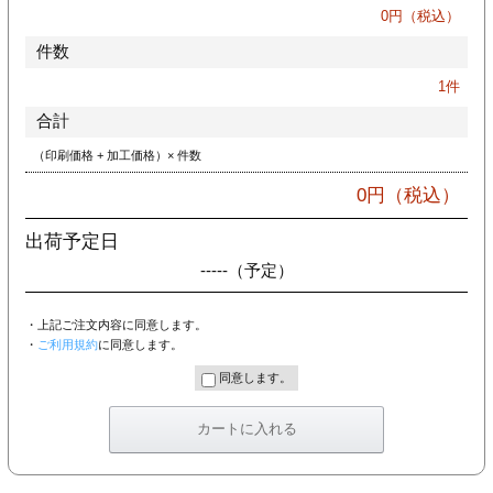
カー印刷
0
円（税込）
件数
1
件
合計
（印刷価格 + 加工価格）× 件数
0
円（税込）
出荷予定日
-----
（予定）
・上記ご注文内容に同意します。
・
ご利用規約
に同意します。
同意します。