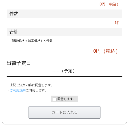
カー印刷
0
円（税込）
件数
1
件
合計
（印刷価格 + 加工価格）× 件数
0
円（税込）
出荷予定日
-----
（予定）
・上記ご注文内容に同意します。
・
ご利用規約
に同意します。
同意します。