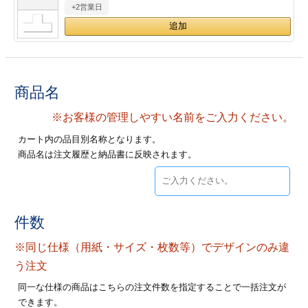
+2営業日
28
29
30
カード印刷
定形マル型
印刷
ス
・・・休業日
グ印刷
げ印刷
商品名
ト印刷
印刷
※お客様の管理しやすい名前をご入力ください。
カート内の品目別名称となります。
刷
工名刺印刷
商品名は注文履歴と納品書に反映されます。
トフォルダー
ト印刷
ーファイル印刷
ラムカード印刷
件数
※同じ仕様（用紙・サイズ・枚数等）でデザインのみ違
ファイル印刷
印刷
う注文
わ印刷
判カード印刷
同一な仕様の商品はこちらの注文件数を指定することで一括注文が
できます。