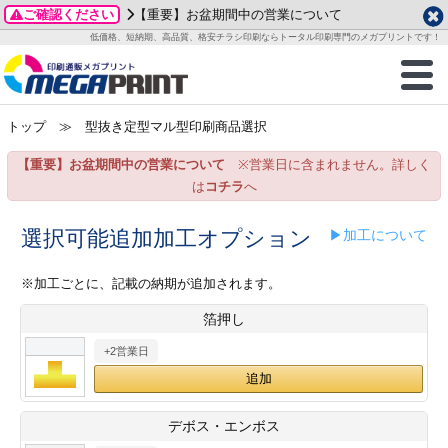
ご確認ください
【重要】お盆期間中の営業について
データ作成ガイド
ご利用ガイド
テンプレート
商品一覧
低価格、短納期、高品質、格安チラシ印刷ならトータル印刷専門のメガプリントです！
2026年 8月
ルグッズ
のお客様へ
印刷
作成前に
カード印刷
せ一覧
月
火
水
木
金
土
トップ
≫ 型抜き定型マル型印刷商品選択
・ステッカー
ついて
判カード印刷
別ガイド
り名刺印刷
合わせ
1
3
4
5
6
7
8
【重要】お盆期間中の営業について
※営業日に含まれません。詳しく
刷物
について
カード印刷
ガイド
り名刺印刷
る質問FAQ
10
11
12
13
14
15
は
コチラ
へ
17
18
19
20
21
22
チックカード印刷
い方法
チックカード名刺
trator 加工指示ガイド
チックカード
もり
選択可能追加加工オプション
▶加工について
24
25
26
27
28
29
31
営業ツール印刷
法/送料について
ラムカード
カード印刷
ンプル請求
※加工ごとに、記載の納期が追加されます。
2026年 9月
箔押し
ティ・販促グッズ
ト印刷
印刷
月
火
水
木
金
土
+2営業日
1
2
3
4
5
ス＆盛り上げ印刷
定型マル型印刷
グ印刷
7
8
9
10
11
12
14
15
16
17
18
19
サイズ
ター印刷
ト印刷
デボス・エンボス
21
22
23
24
25
26