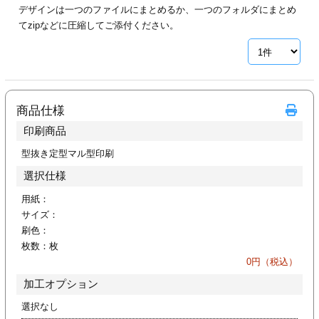
デザインは一つのファイルにまとめるか、一つのフォルダにまとめ
ジ
トフォルダー
てzipなどに圧縮してご添付ください。
ーファイル印刷
プ印刷
ファイル印刷
商品仕様
スリーブ印刷
刷
印刷商品
ス加工
型抜き定型マル型印刷
選択仕様
げ印刷
ジ
用紙：
サイズ：
刷色：
枚数：
枚
プ印刷
0
円（税込）
加工オプション
スリーブ
選択なし