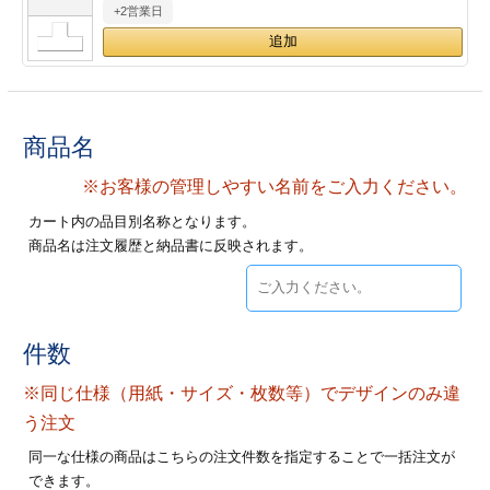
+2営業日
28
29
30
カード印刷
定形マル型
印刷
ス
・・・休業日
グ印刷
げ印刷
商品名
ト印刷
印刷
※お客様の管理しやすい名前をご入力ください。
カート内の品目別名称となります。
刷
工名刺印刷
商品名は注文履歴と納品書に反映されます。
トフォルダー
ト印刷
ーファイル印刷
ラムカード印刷
件数
※同じ仕様（用紙・サイズ・枚数等）でデザインのみ違
ファイル印刷
印刷
う注文
わ印刷
判カード印刷
同一な仕様の商品はこちらの注文件数を指定することで一括注文が
できます。