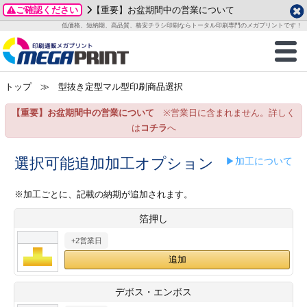
ご確認ください
【重要】お盆期間中の営業について
データ作成ガイド
ご利用ガイド
テンプレート
商品一覧
低価格、短納期、高品質、格安チラシ印刷ならトータル印刷専門のメガプリントです！
2026年 8月
ルグッズ
のお客様へ
印刷
作成前に
カード印刷
せ一覧
月
火
水
木
金
土
トップ
≫ 型抜き定型マル型印刷商品選択
・ステッカー
ついて
判カード印刷
別ガイド
り名刺印刷
合わせ
1
3
4
5
6
7
8
【重要】お盆期間中の営業について
※営業日に含まれません。詳しく
刷物
について
カード印刷
ガイド
り名刺印刷
る質問FAQ
10
11
12
13
14
15
は
コチラ
へ
17
18
19
20
21
22
チックカード印刷
い方法
チックカード名刺
trator 加工指示ガイド
チックカード
もり
選択可能追加加工オプション
▶加工について
24
25
26
27
28
29
31
営業ツール印刷
法/送料について
ラムカード
カード印刷
ンプル請求
※加工ごとに、記載の納期が追加されます。
2026年 9月
箔押し
ティ・販促グッズ
ト印刷
印刷
月
火
水
木
金
土
+2営業日
1
2
3
4
5
ス＆盛り上げ印刷
定型マル型印刷
グ印刷
7
8
9
10
11
12
14
15
16
17
18
19
サイズ
ター印刷
ト印刷
デボス・エンボス
21
22
23
24
25
26