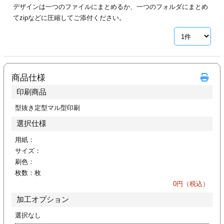
デザインは一つのファイルにまとめるか、一つのフォルダにまとめ
ジ
トフォルダー
てzipなどに圧縮してご添付ください。
ーファイル印刷
プ印刷
ファイル印刷
商品仕様
スリーブ印刷
刷
印刷商品
ス加工
型抜き定型マル型印刷
選択仕様
げ印刷
ジ
用紙：
サイズ：
刷色：
枚数：
枚
プ印刷
0
円（税込）
加工オプション
スリーブ
選択なし