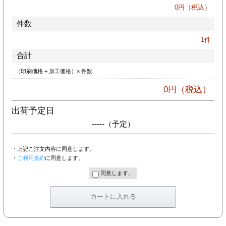
カー印刷
0
円（税込）
件数
1
件
合計
（印刷価格 + 加工価格）× 件数
0
円（税込）
出荷予定日
-----
（予定）
・上記ご注文内容に同意します。
・
ご利用規約
に同意します。
同意します。