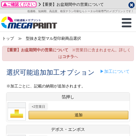
ご確認ください
【重要】お盆期間中の営業について
データ作成ガイド
ご利用ガイド
テンプレート
商品一覧
低価格、短納期、高品質、格安チラシ印刷ならトータル印刷専門のメガプリントです！
2026年 8月
ルグッズ
のお客様へ
印刷
作成前に
カード印刷
せ一覧
月
火
水
木
金
土
トップ
≫ 型抜き定型マル型印刷商品選択
・ステッカー
ついて
判カード印刷
別ガイド
り名刺印刷
合わせ
1
3
4
5
6
7
8
【重要】お盆期間中の営業について
※営業日に含まれません。詳しく
刷物
について
カード印刷
ガイド
り名刺印刷
る質問FAQ
10
11
12
13
14
15
は
コチラ
へ
17
18
19
20
21
22
チックカード印刷
い方法
チックカード名刺
trator 加工指示ガイド
チックカード
もり
選択可能追加加工オプション
▶加工について
24
25
26
27
28
29
31
営業ツール印刷
法/送料について
ラムカード
カード印刷
ンプル請求
※加工ごとに、記載の納期が追加されます。
2026年 9月
箔押し
ティ・販促グッズ
ト印刷
印刷
月
火
水
木
金
土
+2営業日
1
2
3
4
5
ス＆盛り上げ印刷
定型マル型印刷
グ印刷
7
8
9
10
11
12
14
15
16
17
18
19
サイズ
ター印刷
ト印刷
デボス・エンボス
21
22
23
24
25
26