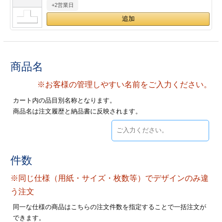
+2営業日
28
29
30
カード印刷
定形マル型
印刷
ス
・・・休業日
グ印刷
げ印刷
商品名
ト印刷
印刷
※お客様の管理しやすい名前をご入力ください。
カート内の品目別名称となります。
刷
工名刺印刷
商品名は注文履歴と納品書に反映されます。
トフォルダー
ト印刷
ーファイル印刷
ラムカード印刷
件数
※同じ仕様（用紙・サイズ・枚数等）でデザインのみ違
ファイル印刷
印刷
う注文
わ印刷
判カード印刷
同一な仕様の商品はこちらの注文件数を指定することで一括注文が
できます。