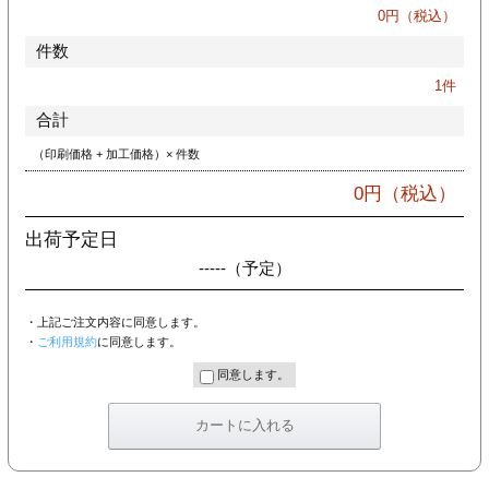
カー印刷
0
円（税込）
件数
1
件
合計
（印刷価格 + 加工価格）× 件数
0
円（税込）
出荷予定日
-----
（予定）
・上記ご注文内容に同意します。
・
ご利用規約
に同意します。
同意します。