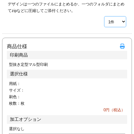
デザインは一つのファイルにまとめるか、一つのフォルダにまとめ
ジ
トフォルダー
てzipなどに圧縮してご添付ください。
ーファイル印刷
プ印刷
ファイル印刷
商品仕様
スリーブ印刷
刷
印刷商品
ス加工
型抜き定型マル型印刷
選択仕様
げ印刷
ジ
用紙：
サイズ：
刷色：
枚数：
枚
プ印刷
0
円（税込）
加工オプション
スリーブ
選択なし