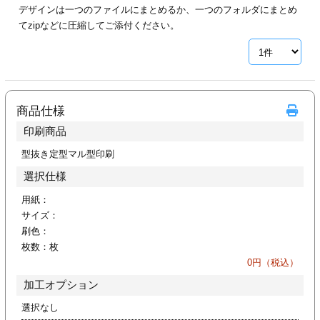
デザインは一つのファイルにまとめるか、一つのフォルダにまとめ
ジ
トフォルダー
てzipなどに圧縮してご添付ください。
ーファイル印刷
プ印刷
ファイル印刷
商品仕様
スリーブ印刷
刷
印刷商品
ス加工
型抜き定型マル型印刷
選択仕様
げ印刷
ジ
用紙：
サイズ：
刷色：
枚数：
枚
プ印刷
0
円（税込）
加工オプション
スリーブ
選択なし