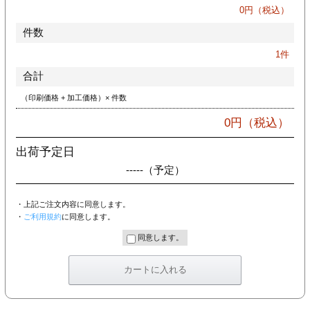
カー印刷
0
円（税込）
件数
1
件
合計
（印刷価格 + 加工価格）× 件数
0
円（税込）
出荷予定日
-----
（予定）
・上記ご注文内容に同意します。
・
ご利用規約
に同意します。
同意します。