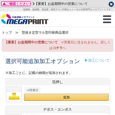
ご確認ください
【重要】お盆期間中の営業について
データ作成ガイド
ご利用ガイド
テンプレート
商品一覧
低価格、短納期、高品質、格安チラシ印刷ならトータル印刷専門のメガプリントです！
2026年 8月
ルグッズ
のお客様へ
印刷
作成前に
カード印刷
せ一覧
月
火
水
木
金
土
トップ
≫ 型抜き定型マル型印刷商品選択
・ステッカー
ついて
判カード印刷
別ガイド
り名刺印刷
合わせ
1
3
4
5
6
7
8
【重要】お盆期間中の営業について
※営業日に含まれません。詳しく
刷物
について
カード印刷
ガイド
り名刺印刷
る質問FAQ
10
11
12
13
14
15
は
コチラ
へ
17
18
19
20
21
22
チックカード印刷
い方法
チックカード名刺
trator 加工指示ガイド
チックカード
もり
選択可能追加加工オプション
▶加工について
24
25
26
27
28
29
31
営業ツール印刷
法/送料について
ラムカード
カード印刷
ンプル請求
※加工ごとに、記載の納期が追加されます。
2026年 9月
箔押し
ティ・販促グッズ
ト印刷
印刷
月
火
水
木
金
土
+2営業日
1
2
3
4
5
ス＆盛り上げ印刷
定型マル型印刷
グ印刷
7
8
9
10
11
12
14
15
16
17
18
19
サイズ
ター印刷
ト印刷
デボス・エンボス
21
22
23
24
25
26