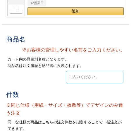
+2営業日
28
29
30
カード印刷
定形マル型
印刷
ス
・・・休業日
グ印刷
げ印刷
商品名
ト印刷
印刷
※お客様の管理しやすい名前をご入力ください。
カート内の品目別名称となります。
刷
工名刺印刷
商品名は注文履歴と納品書に反映されます。
トフォルダー
ト印刷
ーファイル印刷
ラムカード印刷
件数
※同じ仕様（用紙・サイズ・枚数等）でデザインのみ違
ファイル印刷
印刷
う注文
わ印刷
判カード印刷
同一な仕様の商品はこちらの注文件数を指定することで一括注文が
できます。