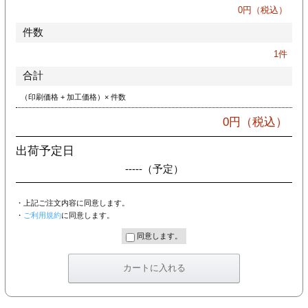
カー印刷
0
円（税込）
件数
1
件
合計
（印刷価格 + 加工価格）× 件数
0
円（税込）
出荷予定日
-----
（予定）
・上記ご注文内容に同意します。
・
ご利用規約
に同意します。
同意します。