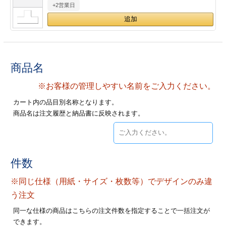
+2営業日
28
29
30
カード印刷
定形マル型
印刷
ス
・・・休業日
グ印刷
げ印刷
商品名
ト印刷
印刷
※お客様の管理しやすい名前をご入力ください。
カート内の品目別名称となります。
刷
工名刺印刷
商品名は注文履歴と納品書に反映されます。
トフォルダー
ト印刷
ーファイル印刷
ラムカード印刷
件数
※同じ仕様（用紙・サイズ・枚数等）でデザインのみ違
ファイル印刷
印刷
う注文
わ印刷
判カード印刷
同一な仕様の商品はこちらの注文件数を指定することで一括注文が
できます。