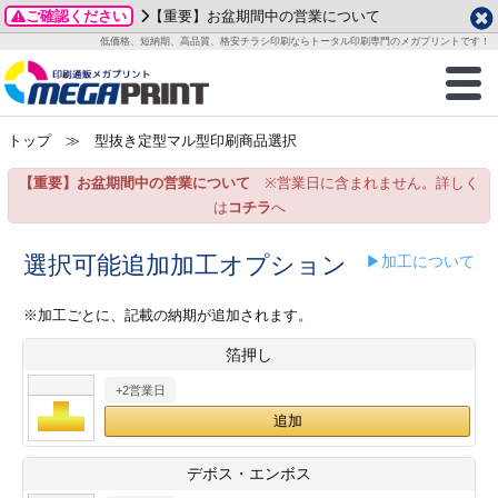
ご確認ください
【重要】お盆期間中の営業について
データ作成ガイド
ご利用ガイド
テンプレート
商品一覧
低価格、短納期、高品質、格安チラシ印刷ならトータル印刷専門のメガプリントです！
2026年 8月
ルグッズ
のお客様へ
印刷
作成前に
カード印刷
せ一覧
月
火
水
木
金
土
トップ
≫ 型抜き定型マル型印刷商品選択
・ステッカー
ついて
判カード印刷
別ガイド
り名刺印刷
合わせ
1
3
4
5
6
7
8
【重要】お盆期間中の営業について
※営業日に含まれません。詳しく
刷物
について
カード印刷
ガイド
り名刺印刷
る質問FAQ
10
11
12
13
14
15
は
コチラ
へ
17
18
19
20
21
22
チックカード印刷
い方法
チックカード名刺
trator 加工指示ガイド
チックカード
もり
選択可能追加加工オプション
▶加工について
24
25
26
27
28
29
31
営業ツール印刷
法/送料について
ラムカード
カード印刷
ンプル請求
※加工ごとに、記載の納期が追加されます。
2026年 9月
箔押し
ティ・販促グッズ
ト印刷
印刷
月
火
水
木
金
土
+2営業日
1
2
3
4
5
ス＆盛り上げ印刷
定型マル型印刷
グ印刷
7
8
9
10
11
12
14
15
16
17
18
19
サイズ
ター印刷
ト印刷
デボス・エンボス
21
22
23
24
25
26