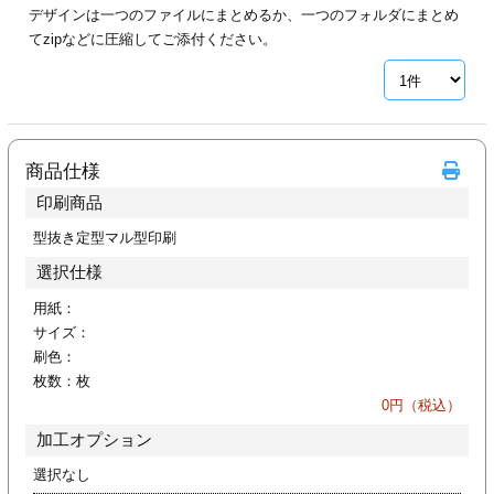
デザインは一つのファイルにまとめるか、一つのフォルダにまとめ
ジ
トフォルダー
てzipなどに圧縮してご添付ください。
ーファイル印刷
プ印刷
ファイル印刷
商品仕様
スリーブ印刷
刷
印刷商品
ス加工
型抜き定型マル型印刷
選択仕様
げ印刷
ジ
用紙：
サイズ：
刷色：
枚数：
枚
プ印刷
0
円（税込）
加工オプション
スリーブ
選択なし