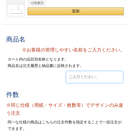
+2営業日
28
29
30
カード印刷
定形マル型
印刷
ス
・・・休業日
グ印刷
げ印刷
商品名
ト印刷
印刷
※お客様の管理しやすい名前をご入力ください。
カート内の品目別名称となります。
刷
工名刺印刷
商品名は注文履歴と納品書に反映されます。
トフォルダー
ト印刷
ーファイル印刷
ラムカード印刷
件数
※同じ仕様（用紙・サイズ・枚数等）でデザインのみ違
ファイル印刷
印刷
う注文
わ印刷
判カード印刷
同一な仕様の商品はこちらの注文件数を指定することで一括注文が
できます。