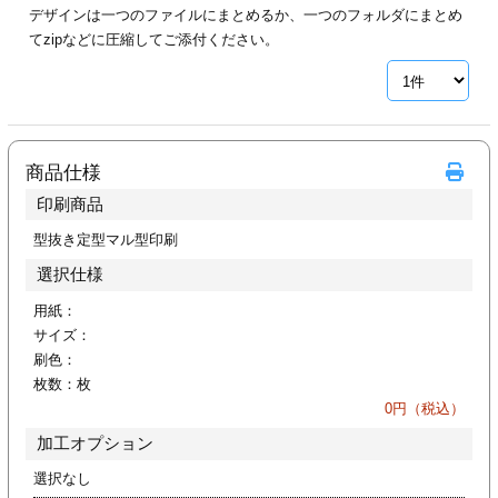
デザインは一つのファイルにまとめるか、一つのフォルダにまとめ
ジ
トフォルダー
てzipなどに圧縮してご添付ください。
ーファイル印刷
プ印刷
ファイル印刷
商品仕様
スリーブ印刷
刷
印刷商品
ス加工
型抜き定型マル型印刷
選択仕様
げ印刷
ジ
用紙：
サイズ：
刷色：
枚数：
枚
プ印刷
0
円（税込）
加工オプション
スリーブ
選択なし