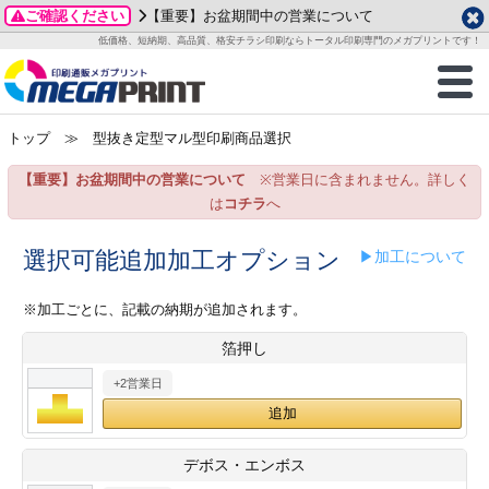
ご確認ください
【重要】お盆期間中の営業について
データ作成ガイド
ご利用ガイド
テンプレート
商品一覧
低価格、短納期、高品質、格安チラシ印刷ならトータル印刷専門のメガプリントです！
2026年 8月
ルグッズ
のお客様へ
印刷
作成前に
カード印刷
せ一覧
月
火
水
木
金
土
トップ
≫ 型抜き定型マル型印刷商品選択
・ステッカー
ついて
判カード印刷
別ガイド
り名刺印刷
合わせ
1
3
4
5
6
7
8
【重要】お盆期間中の営業について
※営業日に含まれません。詳しく
刷物
について
カード印刷
ガイド
り名刺印刷
る質問FAQ
10
11
12
13
14
15
は
コチラ
へ
17
18
19
20
21
22
チックカード印刷
い方法
チックカード名刺
trator 加工指示ガイド
チックカード
もり
選択可能追加加工オプション
▶加工について
24
25
26
27
28
29
31
営業ツール印刷
法/送料について
ラムカード
カード印刷
ンプル請求
※加工ごとに、記載の納期が追加されます。
2026年 9月
箔押し
ティ・販促グッズ
ト印刷
印刷
月
火
水
木
金
土
+2営業日
1
2
3
4
5
ス＆盛り上げ印刷
定型マル型印刷
グ印刷
7
8
9
10
11
12
14
15
16
17
18
19
サイズ
ター印刷
ト印刷
デボス・エンボス
21
22
23
24
25
26