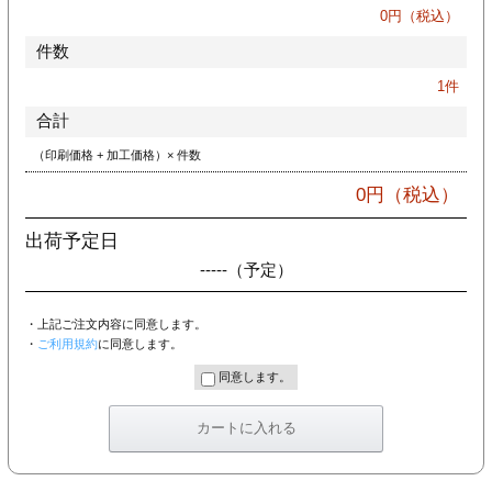
カー印刷
0
円（税込）
件数
1
件
合計
（印刷価格 + 加工価格）× 件数
0
円（税込）
出荷予定日
-----
（予定）
・上記ご注文内容に同意します。
・
ご利用規約
に同意します。
同意します。