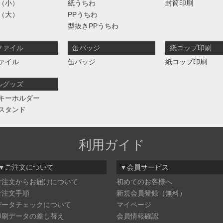
（小）
紙うちわ
封筒印刷
（大）
PPうちわ
型抜きPPうちわ
ファイル
缶バッジ
紙コップ印刷
ァイル
缶バッジ
紙コップ印刷
ルグッズ
キーホルダー
スタンド
利用ガイド
▼ご注文について
▼会員サービス
ご注文からお届けについて
初めてのお客様へ
ご注文手順
新規会員登録（無料）
データチェックについて
マイページ
印刷データの差し替え
会員情報確認