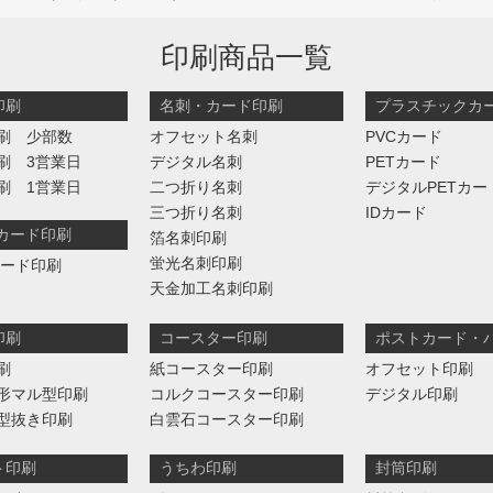
印刷商品一覧
印刷
名刺・カード印刷
プラスチックカ
刷 少部数
オフセット名刺
PVCカード
刷 3営業日
デジタル名刺
PETカード
刷 1営業日
二つ折り名刺
デジタルPETカー
三つ折り名刺
IDカード
判カード印刷
箔名刺印刷
蛍光名刺印刷
カード印刷
天金加工名刺印刷
印刷
コースター印刷
ポストカード・
刷
紙コースター印刷
オフセット印刷
形マル型印刷
コルクコースター印刷
デジタル印刷
型抜き印刷
白雲石コースター印刷
ト印刷
うちわ印刷
封筒印刷