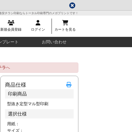
格安チラシ印刷ならトータル印刷専門のメガプリントです！
新規会員登録
ログイン
カートを見る
ンプレート
お問い合わせ
チラ
へ
商品仕様
印刷商品
型抜き定型マル型印刷
選択仕様
用紙：
サイズ：