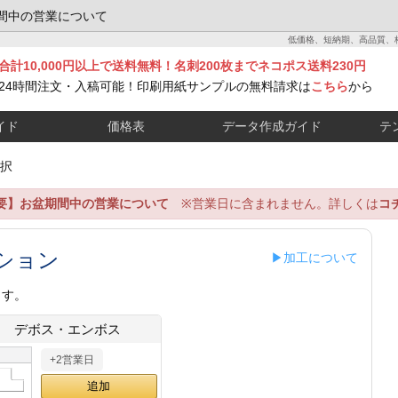
間中の営業について
低価格、短納期、高品質、
合計10,000円以上で送料無料！名刺200枚までネコポス送料230円
24時間注文・入稿可能！印刷用紙サンプルの無料請求は
こちら
から
イド
価格表
データ作成ガイド
テ
択
要】お盆期間中の営業について
※営業日に含まれません。詳しくは
コ
ション
▶加工について
ます。
デボス・エンボス
+2営業日