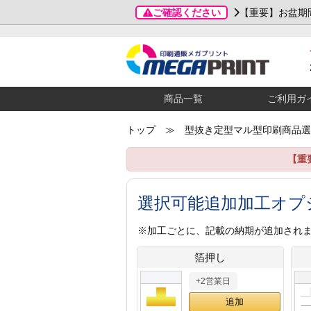
ご確認ください
【重要】お盆期
商品一覧
ご利用ガ
トップ
≫ 型抜き定型マル型印刷商品選
【重
選択可能追加加工オプ
※加工ごとに、記載の納期が追加され
箔押し
+2営業日