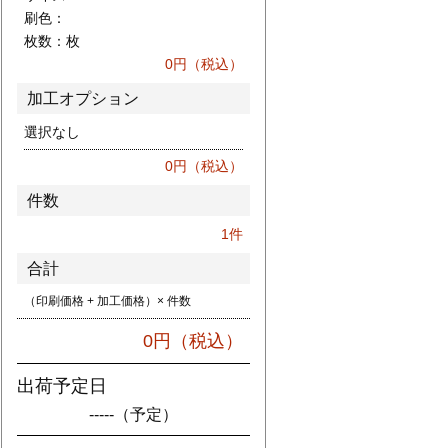
刷色：
枚数：
枚
0
円（税込）
加工オプション
選択なし
0
円（税込）
件数
1
件
合計
（印刷価格 + 加工価格）× 件数
0
円（税込）
出荷予定日
-----
（予定）