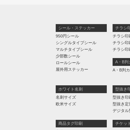
シール・ステッカー
チラシ
950円シール
チラシ印
シングルタイプシール
チラシ印
マルチタイプシール
チラシ印
少部数シール
A・B
ロールシール
屋外用ステッカー
A・B判
ホワイト名刺
型抜き
名刺サイズ
型抜き印
欧米サイズ
型抜き定
デジタル
商品タグ印刷
チケッ