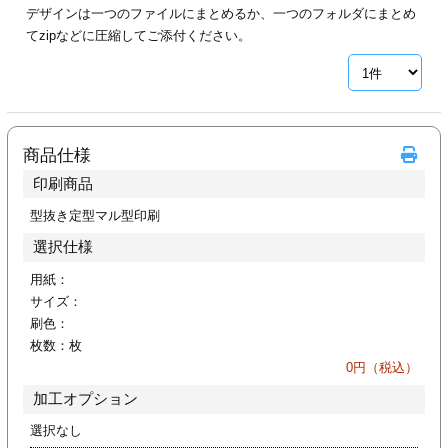
デザインは一つのファイルにまとめるか、一つのフォルダにまとめ
ジ
トフォルダー
てzipなどに圧縮してご添付ください。
ーファイル印刷
プ印刷
ファイル印刷
商品仕様
スリーブ印刷
刷
印刷商品
ス加工
型抜き定型マル型印刷
選択仕様
げ印刷
ジ
用紙：
サイズ：
刷色：
枚数：
枚
プ印刷
0
円（税込）
加工オプション
スリーブ
選択なし