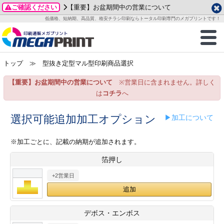
ご確認ください
【重要】お盆期間中の営業について
データ作成ガイド
ご利用ガイド
テンプレート
商品一覧
低価格、短納期、高品質、格安チラシ印刷ならトータル印刷専門のメガプリントです！
2026年 8月
ルグッズ
のお客様へ
印刷
作成前に
カード印刷
せ一覧
月
火
水
木
金
土
トップ
≫ 型抜き定型マル型印刷商品選択
・ステッカー
ついて
判カード印刷
別ガイド
り名刺印刷
合わせ
1
3
4
5
6
7
8
【重要】お盆期間中の営業について
※営業日に含まれません。詳しく
刷物
について
カード印刷
ガイド
り名刺印刷
る質問FAQ
10
11
12
13
14
15
は
コチラ
へ
17
18
19
20
21
22
チックカード印刷
い方法
チックカード名刺
trator 加工指示ガイド
チックカード
もり
選択可能追加加工オプション
▶加工について
24
25
26
27
28
29
31
営業ツール印刷
法/送料について
ラムカード
カード印刷
ンプル請求
※加工ごとに、記載の納期が追加されます。
2026年 9月
箔押し
ティ・販促グッズ
ト印刷
印刷
月
火
水
木
金
土
+2営業日
1
2
3
4
5
ス＆盛り上げ印刷
定型マル型印刷
グ印刷
7
8
9
10
11
12
14
15
16
17
18
19
サイズ
ター印刷
ト印刷
デボス・エンボス
21
22
23
24
25
26