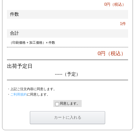
カー印刷
0
円（税込）
件数
1
件
合計
（印刷価格 + 加工価格）× 件数
0
円（税込）
出荷予定日
-----
（予定）
・上記ご注文内容に同意します。
・
ご利用規約
に同意します。
同意します。