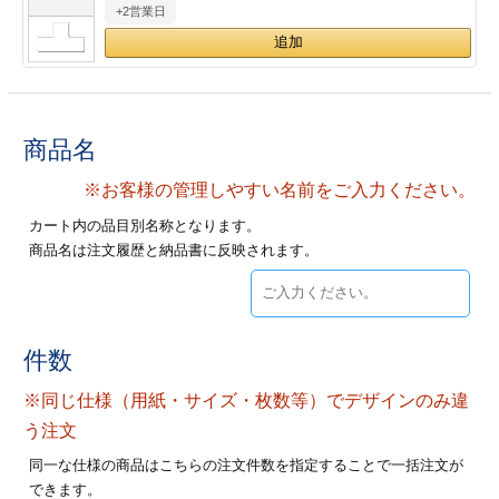
+2営業日
28
29
30
カード印刷
定形マル型
印刷
ス
・・・休業日
グ印刷
げ印刷
商品名
ト印刷
印刷
※お客様の管理しやすい名前をご入力ください。
カート内の品目別名称となります。
刷
工名刺印刷
商品名は注文履歴と納品書に反映されます。
トフォルダー
ト印刷
ーファイル印刷
ラムカード印刷
件数
※同じ仕様（用紙・サイズ・枚数等）でデザインのみ違
ファイル印刷
印刷
う注文
わ印刷
判カード印刷
同一な仕様の商品はこちらの注文件数を指定することで一括注文が
できます。