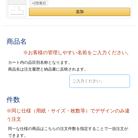
+2営業日
28
29
30
カード印刷
定形マル型
印刷
ス
・・・休業日
グ印刷
げ印刷
商品名
ト印刷
印刷
※お客様の管理しやすい名前をご入力ください。
カート内の品目別名称となります。
刷
工名刺印刷
商品名は注文履歴と納品書に反映されます。
トフォルダー
ト印刷
ーファイル印刷
ラムカード印刷
件数
※同じ仕様（用紙・サイズ・枚数等）でデザインのみ違
ファイル印刷
印刷
う注文
わ印刷
判カード印刷
同一な仕様の商品はこちらの注文件数を指定することで一括注文が
できます。