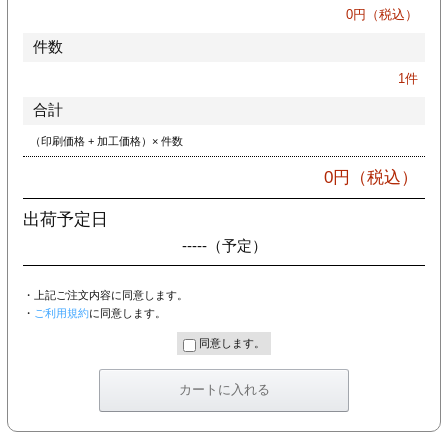
カー印刷
0
円（税込）
件数
1
件
合計
（印刷価格 + 加工価格）× 件数
0
円（税込）
出荷予定日
-----
（予定）
・上記ご注文内容に同意します。
・
ご利用規約
に同意します。
同意します。