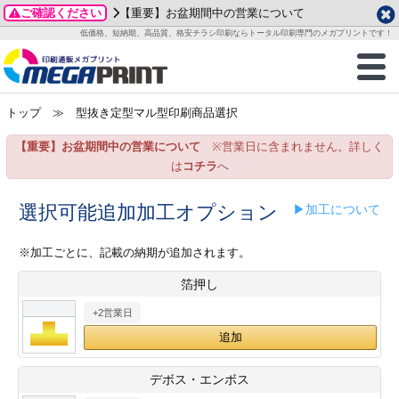
ご確認ください
【重要】お盆期間中の営業について
データ作成ガイド
ご利用ガイド
テンプレート
商品一覧
低価格、短納期、高品質、格安チラシ印刷ならトータル印刷専門のメガプリントです！
2026年 8月
ルグッズ
のお客様へ
印刷
作成前に
カード印刷
せ一覧
月
火
水
木
金
土
トップ
≫ 型抜き定型マル型印刷商品選択
・ステッカー
ついて
判カード印刷
別ガイド
り名刺印刷
合わせ
1
3
4
5
6
7
8
【重要】お盆期間中の営業について
※営業日に含まれません。詳しく
刷物
について
カード印刷
ガイド
り名刺印刷
る質問FAQ
10
11
12
13
14
15
は
コチラ
へ
17
18
19
20
21
22
チックカード印刷
い方法
チックカード名刺
trator 加工指示ガイド
チックカード
もり
選択可能追加加工オプション
▶加工について
24
25
26
27
28
29
31
営業ツール印刷
法/送料について
ラムカード
カード印刷
ンプル請求
※加工ごとに、記載の納期が追加されます。
2026年 9月
箔押し
ティ・販促グッズ
ト印刷
印刷
月
火
水
木
金
土
+2営業日
1
2
3
4
5
ス＆盛り上げ印刷
定型マル型印刷
グ印刷
7
8
9
10
11
12
14
15
16
17
18
19
サイズ
ター印刷
ト印刷
デボス・エンボス
21
22
23
24
25
26