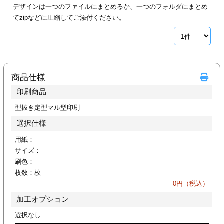
デザインは一つのファイルにまとめるか、一つのフォルダにまとめ
ジ
トフォルダー
てzipなどに圧縮してご添付ください。
ーファイル印刷
プ印刷
ファイル印刷
商品仕様
スリーブ印刷
刷
印刷商品
ス加工
型抜き定型マル型印刷
選択仕様
げ印刷
ジ
用紙：
サイズ：
刷色：
枚数：
枚
プ印刷
0
円（税込）
加工オプション
スリーブ
選択なし