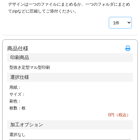
デザインは一つのファイルにまとめるか、一つのフォルダにまとめ
ジ
トフォルダー
てzipなどに圧縮してご添付ください。
ーファイル印刷
プ印刷
ファイル印刷
商品仕様
スリーブ印刷
刷
印刷商品
ス加工
型抜き定型マル型印刷
選択仕様
げ印刷
ジ
用紙：
サイズ：
刷色：
枚数：
枚
プ印刷
0
円（税込）
加工オプション
スリーブ
選択なし