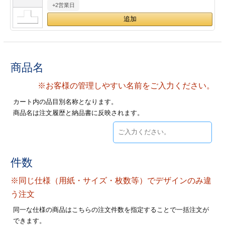
+2営業日
28
29
30
カード印刷
定形マル型
印刷
ス
・・・休業日
グ印刷
げ印刷
商品名
ト印刷
印刷
※お客様の管理しやすい名前をご入力ください。
カート内の品目別名称となります。
刷
工名刺印刷
商品名は注文履歴と納品書に反映されます。
トフォルダー
ト印刷
ーファイル印刷
ラムカード印刷
件数
※同じ仕様（用紙・サイズ・枚数等）でデザインのみ違
ファイル印刷
印刷
う注文
わ印刷
判カード印刷
同一な仕様の商品はこちらの注文件数を指定することで一括注文が
できます。