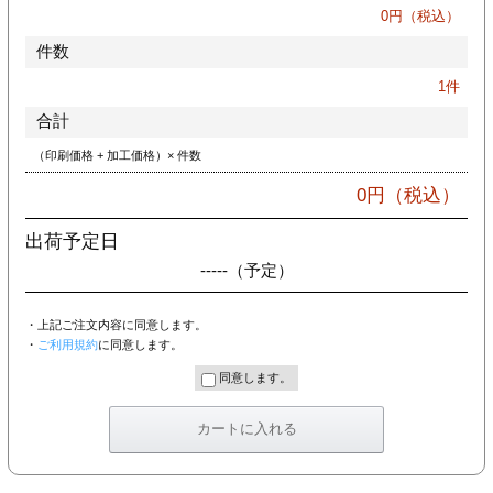
カー印刷
0
円（税込）
件数
1
件
合計
（印刷価格 + 加工価格）× 件数
0
円（税込）
出荷予定日
-----
（予定）
・上記ご注文内容に同意します。
・
ご利用規約
に同意します。
同意します。