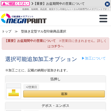
ご確認ください
【重要】お盆期間中の営業について
データ作成ガイド
ご利用ガイド
テンプレート
商品一覧
低価格、短納期、高品質、格安チラシ印刷ならトータル印刷専門のメガプリントです！
2026年 8月
ルグッズ
のお客様へ
印刷
作成前に
カード印刷
せ一覧
月
火
水
木
金
土
トップ
≫ 型抜き定型マル型印刷商品選択
・ステッカー
ついて
判カード印刷
別ガイド
り名刺印刷
合わせ
1
3
4
5
6
7
8
【重要】お盆期間中の営業について
※営業日に含まれません。詳しく
刷物
について
カード印刷
ガイド
り名刺印刷
る質問FAQ
10
11
12
13
14
15
は
コチラ
へ
17
18
19
20
21
22
チックカード印刷
い方法
チックカード名刺
trator 加工指示ガイド
チックカード
もり
選択可能追加加工オプション
▶加工について
24
25
26
27
28
29
31
営業ツール印刷
法/送料について
ラムカード
カード印刷
ンプル請求
※加工ごとに、記載の納期が追加されます。
2026年 9月
箔押し
ティ・販促グッズ
ト印刷
印刷
月
火
水
木
金
土
+2営業日
1
2
3
4
5
ス＆盛り上げ印刷
定型マル型印刷
グ印刷
7
8
9
10
11
12
14
15
16
17
18
19
サイズ
ター印刷
ト印刷
デボス・エンボス
21
22
23
24
25
26