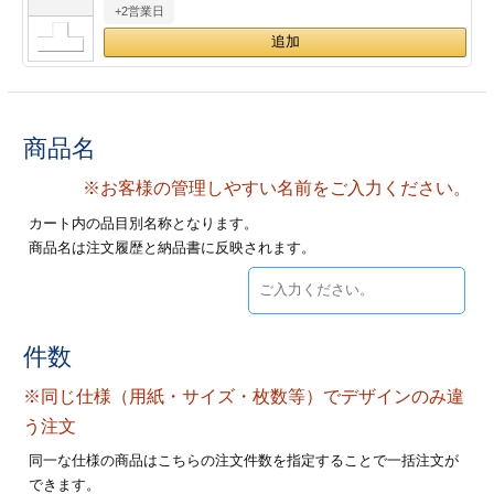
+2営業日
28
29
30
カード印刷
定形マル型
印刷
ス
・・・休業日
グ印刷
げ印刷
商品名
ト印刷
印刷
※お客様の管理しやすい名前をご入力ください。
カート内の品目別名称となります。
刷
工名刺印刷
商品名は注文履歴と納品書に反映されます。
トフォルダー
ト印刷
ーファイル印刷
ラムカード印刷
件数
※同じ仕様（用紙・サイズ・枚数等）でデザインのみ違
ファイル印刷
印刷
う注文
わ印刷
判カード印刷
同一な仕様の商品はこちらの注文件数を指定することで一括注文が
できます。