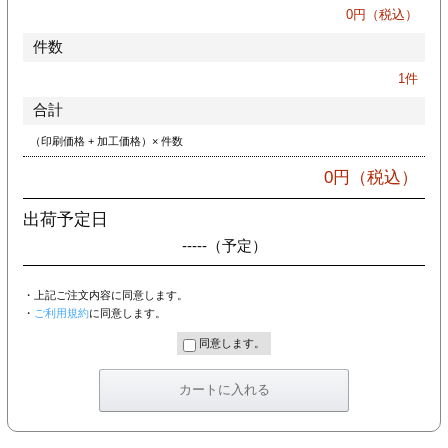
カー印刷
0
円（税込）
件数
1
件
合計
（印刷価格 + 加工価格）× 件数
0
円（税込）
出荷予定日
-----
（予定）
・上記ご注文内容に同意します。
・
ご利用規約
に同意します。
同意します。