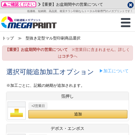
ご確認ください
【重要】お盆期間中の営業について
データ作成ガイド
ご利用ガイド
テンプレート
商品一覧
低価格、短納期、高品質、格安チラシ印刷ならトータル印刷専門のメガプリントです！
2026年 8月
ルグッズ
のお客様へ
印刷
作成前に
カード印刷
せ一覧
月
火
水
木
金
土
トップ
≫ 型抜き定型マル型印刷商品選択
・ステッカー
ついて
判カード印刷
別ガイド
り名刺印刷
合わせ
1
3
4
5
6
7
8
【重要】お盆期間中の営業について
※営業日に含まれません。詳しく
刷物
について
カード印刷
ガイド
り名刺印刷
る質問FAQ
10
11
12
13
14
15
は
コチラ
へ
17
18
19
20
21
22
チックカード印刷
い方法
チックカード名刺
trator 加工指示ガイド
チックカード
もり
選択可能追加加工オプション
▶加工について
24
25
26
27
28
29
31
営業ツール印刷
法/送料について
ラムカード
カード印刷
ンプル請求
※加工ごとに、記載の納期が追加されます。
2026年 9月
箔押し
ティ・販促グッズ
ト印刷
印刷
月
火
水
木
金
土
+2営業日
1
2
3
4
5
ス＆盛り上げ印刷
定型マル型印刷
グ印刷
7
8
9
10
11
12
14
15
16
17
18
19
サイズ
ター印刷
ト印刷
デボス・エンボス
21
22
23
24
25
26