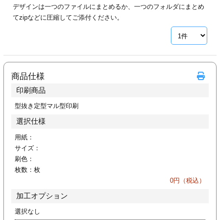
デザインは一つのファイルにまとめるか、一つのフォルダにまとめ
ジ
トフォルダー
てzipなどに圧縮してご添付ください。
ーファイル印刷
プ印刷
ファイル印刷
商品仕様
スリーブ印刷
刷
印刷商品
ス加工
型抜き定型マル型印刷
選択仕様
げ印刷
ジ
用紙：
サイズ：
刷色：
枚数：
枚
プ印刷
0
円（税込）
加工オプション
スリーブ
選択なし