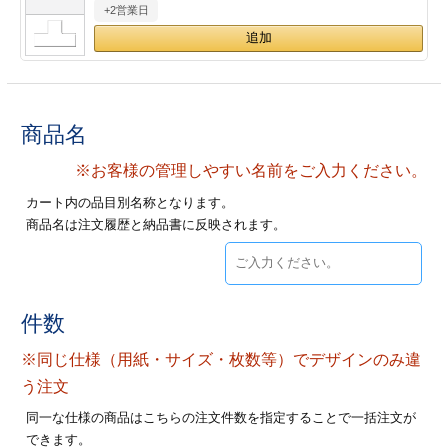
+2営業日
28
29
30
カード印刷
定形マル型
印刷
ス
・・・休業日
グ印刷
げ印刷
商品名
ト印刷
印刷
※お客様の管理しやすい名前をご入力ください。
カート内の品目別名称となります。
刷
工名刺印刷
商品名は注文履歴と納品書に反映されます。
トフォルダー
ト印刷
ーファイル印刷
ラムカード印刷
件数
※同じ仕様（用紙・サイズ・枚数等）でデザインのみ違
ファイル印刷
印刷
う注文
わ印刷
判カード印刷
同一な仕様の商品はこちらの注文件数を指定することで一括注文が
できます。