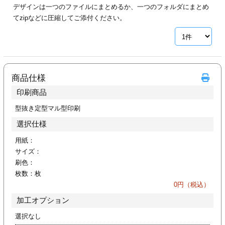
デザインは一つのファイルにまとめるか、一つのフォルダにまとめ
ジ
トフォルダー
てzipなどに圧縮してご添付ください。
ーファイル印刷
プ印刷
ファイル印刷
商品仕様
スリーブ印刷
刷
印刷商品
ス加工
型抜き定型マル型印刷
選択仕様
げ印刷
ジ
用紙：
サイズ：
刷色：
枚数：
枚
プ印刷
0
円（税込）
加工オプション
スリーブ
選択なし