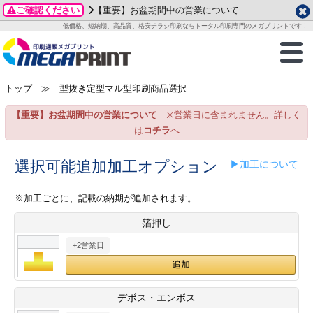
ご確認ください
【重要】お盆期間中の営業について
データ作成ガイド
ご利用ガイド
テンプレート
商品一覧
低価格、短納期、高品質、格安チラシ印刷ならトータル印刷専門のメガプリントです！
2026年 8月
ルグッズ
のお客様へ
印刷
作成前に
カード印刷
せ一覧
月
火
水
木
金
土
トップ
≫ 型抜き定型マル型印刷商品選択
・ステッカー
ついて
判カード印刷
別ガイド
り名刺印刷
合わせ
1
3
4
5
6
7
8
【重要】お盆期間中の営業について
※営業日に含まれません。詳しく
刷物
について
カード印刷
ガイド
り名刺印刷
る質問FAQ
10
11
12
13
14
15
は
コチラ
へ
17
18
19
20
21
22
チックカード印刷
い方法
チックカード名刺
trator 加工指示ガイド
チックカード
もり
選択可能追加加工オプション
▶加工について
24
25
26
27
28
29
31
営業ツール印刷
法/送料について
ラムカード
カード印刷
ンプル請求
※加工ごとに、記載の納期が追加されます。
2026年 9月
箔押し
ティ・販促グッズ
ト印刷
印刷
月
火
水
木
金
土
+2営業日
1
2
3
4
5
ス＆盛り上げ印刷
定型マル型印刷
グ印刷
7
8
9
10
11
12
14
15
16
17
18
19
サイズ
ター印刷
ト印刷
デボス・エンボス
21
22
23
24
25
26