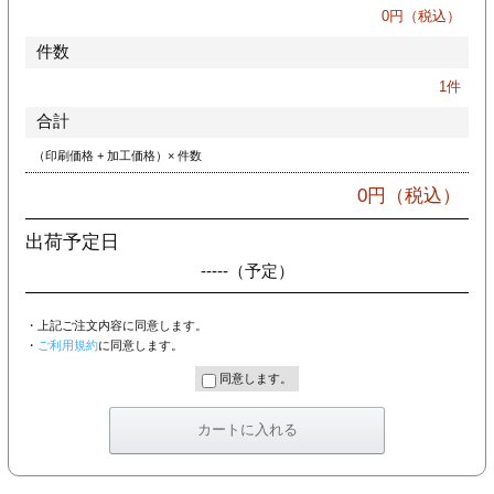
カー印刷
0
円（税込）
件数
1
件
合計
（印刷価格 + 加工価格）× 件数
0
円（税込）
出荷予定日
-----
（予定）
・上記ご注文内容に同意します。
・
ご利用規約
に同意します。
同意します。