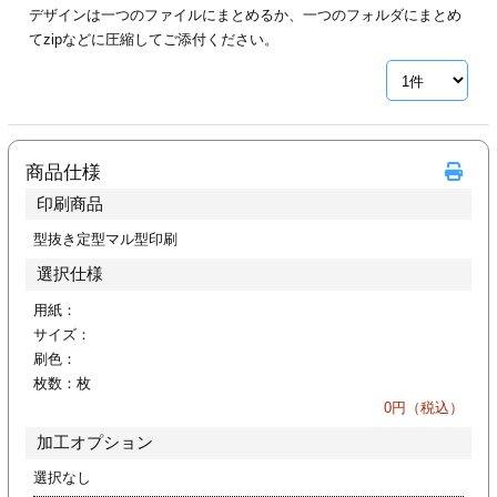
デザインは一つのファイルにまとめるか、一つのフォルダにまとめ
ジ
トフォルダー
てzipなどに圧縮してご添付ください。
ーファイル印刷
プ印刷
ファイル印刷
商品仕様
スリーブ印刷
刷
印刷商品
ス加工
型抜き定型マル型印刷
選択仕様
げ印刷
ジ
用紙：
サイズ：
刷色：
枚数：
枚
プ印刷
0
円（税込）
加工オプション
スリーブ
選択なし