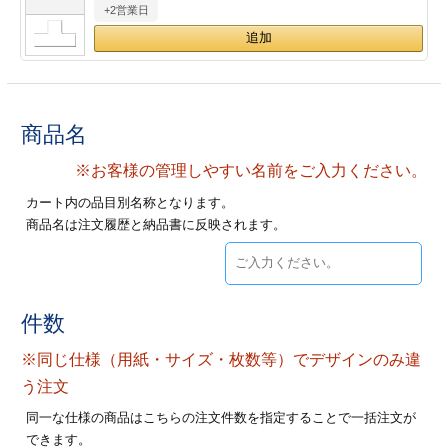
+2営業日
28
29
30
カード印刷
定形マル型
印刷
ス
・・・休業日
グ印刷
げ印刷
商品名
ト印刷
印刷
※お客様の管理しやすい名前をご入力ください。
カート内の品目別名称となります。
刷
工名刺印刷
商品名は注文履歴と納品書に反映されます。
トフォルダー
ト印刷
ーファイル印刷
ラムカード印刷
件数
※同じ仕様（用紙・サイズ・枚数等）でデザインのみ違
ファイル印刷
印刷
う注文
わ印刷
判カード印刷
同一な仕様の商品はこちらの注文件数を指定することで一括注文が
できます。