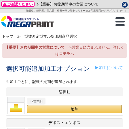
ご確認ください
【重要】お盆期間中の営業について
データ作成ガイド
ご利用ガイド
テンプレート
商品一覧
低価格、短納期、高品質、格安チラシ印刷ならトータル印刷専門のメガプリントです！
2026年 8月
ルグッズ
のお客様へ
印刷
作成前に
カード印刷
せ一覧
月
火
水
木
金
土
トップ
≫ 型抜き定型マル型印刷商品選択
・ステッカー
ついて
判カード印刷
別ガイド
り名刺印刷
合わせ
1
3
4
5
6
7
8
【重要】お盆期間中の営業について
※営業日に含まれません。詳しく
刷物
について
カード印刷
ガイド
り名刺印刷
る質問FAQ
10
11
12
13
14
15
は
コチラ
へ
17
18
19
20
21
22
チックカード印刷
い方法
チックカード名刺
trator 加工指示ガイド
チックカード
もり
選択可能追加加工オプション
▶加工について
24
25
26
27
28
29
31
営業ツール印刷
法/送料について
ラムカード
カード印刷
ンプル請求
※加工ごとに、記載の納期が追加されます。
2026年 9月
箔押し
ティ・販促グッズ
ト印刷
印刷
月
火
水
木
金
土
+2営業日
1
2
3
4
5
ス＆盛り上げ印刷
定型マル型印刷
グ印刷
7
8
9
10
11
12
14
15
16
17
18
19
サイズ
ター印刷
ト印刷
デボス・エンボス
21
22
23
24
25
26