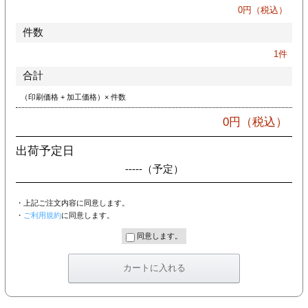
カー印刷
0
円（税込）
件数
1
件
合計
（印刷価格 + 加工価格）× 件数
0
円（税込）
出荷予定日
-----
（予定）
・上記ご注文内容に同意します。
・
ご利用規約
に同意します。
同意します。