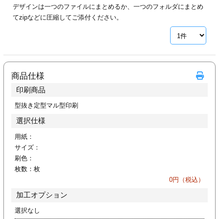
デザインは一つのファイルにまとめるか、一つのフォルダにまとめ
ジ
トフォルダー
てzipなどに圧縮してご添付ください。
ーファイル印刷
プ印刷
ファイル印刷
商品仕様
スリーブ印刷
刷
印刷商品
ス加工
型抜き定型マル型印刷
選択仕様
げ印刷
ジ
用紙：
サイズ：
刷色：
枚数：
枚
プ印刷
0
円（税込）
加工オプション
スリーブ
選択なし