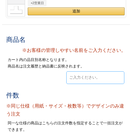
+2営業日
28
29
30
カード印刷
定形マル型
印刷
ス
・・・休業日
グ印刷
げ印刷
商品名
ト印刷
印刷
※お客様の管理しやすい名前をご入力ください。
カート内の品目別名称となります。
刷
工名刺印刷
商品名は注文履歴と納品書に反映されます。
トフォルダー
ト印刷
ーファイル印刷
ラムカード印刷
件数
※同じ仕様（用紙・サイズ・枚数等）でデザインのみ違
ファイル印刷
印刷
う注文
わ印刷
判カード印刷
同一な仕様の商品はこちらの注文件数を指定することで一括注文が
できます。