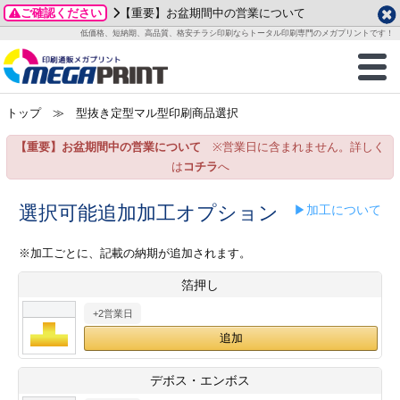
ご確認ください
【重要】お盆期間中の営業について
データ作成ガイド
ご利用ガイド
テンプレート
商品一覧
低価格、短納期、高品質、格安チラシ印刷ならトータル印刷専門のメガプリントです！
2026年 8月
ルグッズ
のお客様へ
印刷
作成前に
カード印刷
せ一覧
月
火
水
木
金
土
トップ
≫ 型抜き定型マル型印刷商品選択
・ステッカー
ついて
判カード印刷
別ガイド
り名刺印刷
合わせ
1
3
4
5
6
7
8
【重要】お盆期間中の営業について
※営業日に含まれません。詳しく
刷物
について
カード印刷
ガイド
り名刺印刷
る質問FAQ
10
11
12
13
14
15
は
コチラ
へ
17
18
19
20
21
22
チックカード印刷
い方法
チックカード名刺
trator 加工指示ガイド
チックカード
もり
選択可能追加加工オプション
▶加工について
24
25
26
27
28
29
31
営業ツール印刷
法/送料について
ラムカード
カード印刷
ンプル請求
※加工ごとに、記載の納期が追加されます。
2026年 9月
箔押し
ティ・販促グッズ
ト印刷
印刷
月
火
水
木
金
土
+2営業日
1
2
3
4
5
ス＆盛り上げ印刷
定型マル型印刷
グ印刷
7
8
9
10
11
12
14
15
16
17
18
19
サイズ
ター印刷
ト印刷
デボス・エンボス
21
22
23
24
25
26