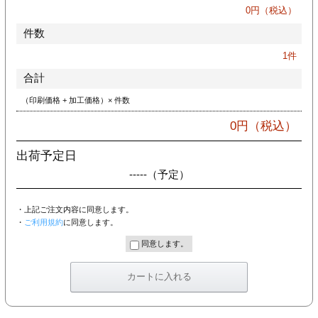
カー印刷
0
円（税込）
件数
1
件
合計
（印刷価格 + 加工価格）× 件数
0
円（税込）
出荷予定日
-----
（予定）
・上記ご注文内容に同意します。
・
ご利用規約
に同意します。
同意します。