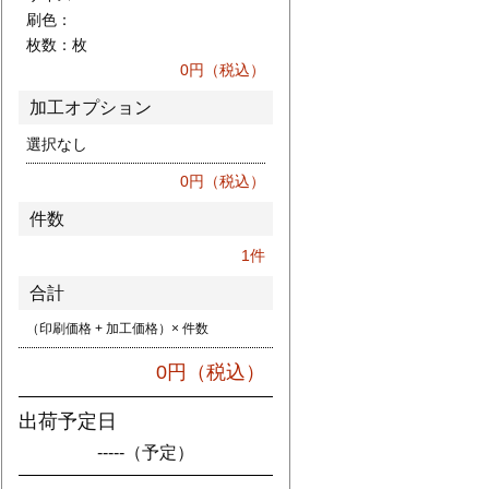
刷色：
枚数：
枚
0
円（税込）
加工オプション
選択なし
0
円（税込）
件数
1
件
合計
（印刷価格 + 加工価格）× 件数
0
円（税込）
出荷予定日
-----
（予定）