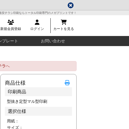
格安チラシ印刷ならトータル印刷専門のメガプリントです！
新規会員登録
ログイン
カートを見る
ンプレート
お問い合わせ
チラ
へ
商品仕様
印刷商品
型抜き定型マル型印刷
選択仕様
用紙：
サイズ：