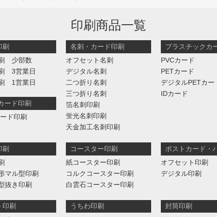
印刷商品一覧
印刷
名刺・カード印刷
プラスチックカ
刷 少部数
オフセット名刺
PVCカード
刷 3営業日
デジタル名刺
PETカード
刷 1営業日
二つ折り名刺
デジタルPETカー
三つ折り名刺
IDカード
判カード印刷
箔名刺印刷
蛍光名刺印刷
カード印刷
天金加工名刺印刷
印刷
コースター印刷
ポストカード・
刷
紙コースター印刷
オフセット印刷
形マル型印刷
コルクコースター印刷
デジタル印刷
型抜き印刷
白雲石コースター印刷
ト印刷
うちわ印刷
封筒印刷