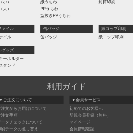
（小）
紙うちわ
封筒印刷
（大）
PPうちわ
型抜きPPうちわ
ファイル
缶バッジ
紙コップ印刷
ァイル
缶バッジ
紙コップ印刷
ルグッズ
キーホルダー
スタンド
利用ガイド
▼ご注文について
▼会員サービス
ご注文からお届けについて
初めてのお客様へ
ご注文手順
新規会員登録（無料）
データチェックについて
マイページ
印刷データの差し替え
会員情報確認