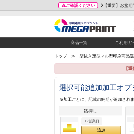
ご確認ください
【重要】お盆期
商品一覧
ご利用ガ
トップ
≫ 型抜き定型マル型印刷商品選
【重
選択可能追加加工オプ
※加工ごとに、記載の納期が追加され
箔押し
+2営業日