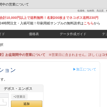
間中の営業について
低価格、短納期、高品質、
合計10,000円以上で送料無料！名刺200枚までネコポス送料230円
24時間注文・入稿可能！印刷用紙サンプルの無料請求は
こちら
から
イド
価格表
データ作成ガイド
テ
択
要】お盆期間中の営業について
※営業日に含まれません。詳しくは
コ
ション
▶加工について
ます。
デボス・エンボス
+2営業日