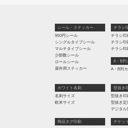
シール・ステッカー
チラシ
950円シール
チラシ印
シングルタイプシール
チラシ印
マルチタイプシール
チラシ印
少部数シール
A・B
ロールシール
屋外用ステッカー
A・B判
ホワイト名刺
型抜き
名刺サイズ
型抜き印
欧米サイズ
型抜き定
デジタル
商品タグ印刷
チケッ