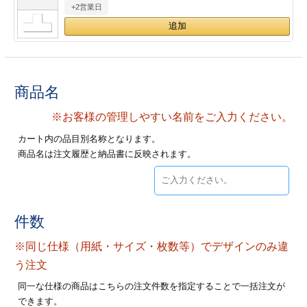
+2営業日
28
29
30
カード印刷
定形マル型
印刷
ス
・・・休業日
グ印刷
げ印刷
商品名
ト印刷
印刷
※お客様の管理しやすい名前をご入力ください。
カート内の品目別名称となります。
刷
工名刺印刷
商品名は注文履歴と納品書に反映されます。
トフォルダー
ト印刷
ーファイル印刷
ラムカード印刷
件数
※同じ仕様（用紙・サイズ・枚数等）でデザインのみ違
ファイル印刷
印刷
う注文
わ印刷
判カード印刷
同一な仕様の商品はこちらの注文件数を指定することで一括注文が
できます。