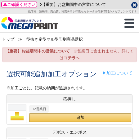
ご確認ください
【重要】お盆期間中の営業について
データ作成ガイド
ご利用ガイド
テンプレート
商品一覧
低価格、短納期、高品質、格安チラシ印刷ならトータル印刷専門のメガプリントです！
2026年 8月
ルグッズ
のお客様へ
印刷
作成前に
カード印刷
せ一覧
月
火
水
木
金
土
トップ
≫ 型抜き定型マル型印刷商品選択
・ステッカー
ついて
判カード印刷
別ガイド
り名刺印刷
合わせ
1
3
4
5
6
7
8
【重要】お盆期間中の営業について
※営業日に含まれません。詳しく
刷物
について
カード印刷
ガイド
り名刺印刷
る質問FAQ
10
11
12
13
14
15
は
コチラ
へ
17
18
19
20
21
22
チックカード印刷
い方法
チックカード名刺
trator 加工指示ガイド
チックカード
もり
選択可能追加加工オプション
▶加工について
24
25
26
27
28
29
31
営業ツール印刷
法/送料について
ラムカード
カード印刷
ンプル請求
※加工ごとに、記載の納期が追加されます。
2026年 9月
箔押し
ティ・販促グッズ
ト印刷
印刷
月
火
水
木
金
土
+2営業日
1
2
3
4
5
ス＆盛り上げ印刷
定型マル型印刷
グ印刷
7
8
9
10
11
12
14
15
16
17
18
19
サイズ
ター印刷
ト印刷
デボス・エンボス
21
22
23
24
25
26