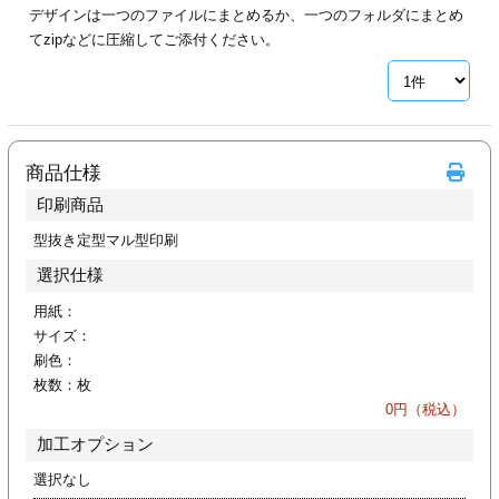
デザインは一つのファイルにまとめるか、一つのフォルダにまとめ
ジ
トフォルダー
てzipなどに圧縮してご添付ください。
ーファイル印刷
プ印刷
ファイル印刷
商品仕様
スリーブ印刷
刷
印刷商品
ス加工
型抜き定型マル型印刷
選択仕様
げ印刷
ジ
用紙：
サイズ：
刷色：
枚数：
枚
プ印刷
0
円（税込）
加工オプション
スリーブ
選択なし