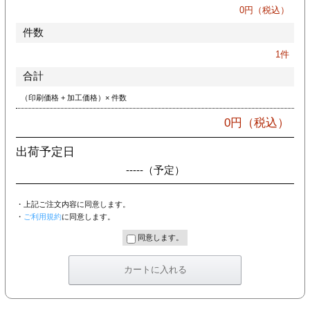
カー印刷
0
円（税込）
件数
1
件
合計
（印刷価格 + 加工価格）× 件数
0
円（税込）
出荷予定日
-----
（予定）
・上記ご注文内容に同意します。
・
ご利用規約
に同意します。
同意します。