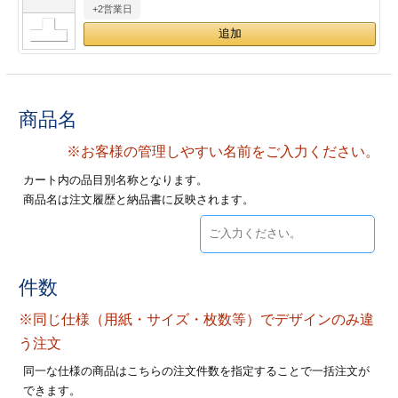
+2営業日
28
29
30
カード印刷
定形マル型
印刷
ス
・・・休業日
グ印刷
げ印刷
商品名
ト印刷
印刷
※お客様の管理しやすい名前をご入力ください。
カート内の品目別名称となります。
刷
工名刺印刷
商品名は注文履歴と納品書に反映されます。
トフォルダー
ト印刷
ーファイル印刷
ラムカード印刷
件数
※同じ仕様（用紙・サイズ・枚数等）でデザインのみ違
ファイル印刷
印刷
う注文
わ印刷
判カード印刷
同一な仕様の商品はこちらの注文件数を指定することで一括注文が
できます。