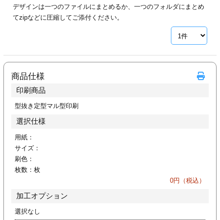
デザインは一つのファイルにまとめるか、一つのフォルダにまとめ
ジ
トフォルダー
てzipなどに圧縮してご添付ください。
ーファイル印刷
プ印刷
ファイル印刷
商品仕様
スリーブ印刷
刷
印刷商品
ス加工
型抜き定型マル型印刷
選択仕様
げ印刷
ジ
用紙：
サイズ：
刷色：
枚数：
枚
プ印刷
0
円（税込）
加工オプション
スリーブ
選択なし