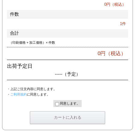
カー印刷
0
円（税込）
件数
1
件
合計
（印刷価格 + 加工価格）× 件数
0
円（税込）
出荷予定日
-----
（予定）
・上記ご注文内容に同意します。
・
ご利用規約
に同意します。
同意します。