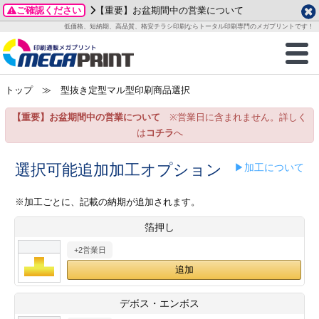
ご確認ください
【重要】お盆期間中の営業について
データ作成ガイド
ご利用ガイド
テンプレート
商品一覧
低価格、短納期、高品質、格安チラシ印刷ならトータル印刷専門のメガプリントです！
2026年 8月
ルグッズ
のお客様へ
印刷
作成前に
カード印刷
せ一覧
月
火
水
木
金
土
トップ
≫ 型抜き定型マル型印刷商品選択
・ステッカー
ついて
判カード印刷
別ガイド
り名刺印刷
合わせ
1
3
4
5
6
7
8
【重要】お盆期間中の営業について
※営業日に含まれません。詳しく
刷物
について
カード印刷
ガイド
り名刺印刷
る質問FAQ
10
11
12
13
14
15
は
コチラ
へ
17
18
19
20
21
22
チックカード印刷
い方法
チックカード名刺
trator 加工指示ガイド
チックカード
もり
選択可能追加加工オプション
▶加工について
24
25
26
27
28
29
31
営業ツール印刷
法/送料について
ラムカード
カード印刷
ンプル請求
※加工ごとに、記載の納期が追加されます。
2026年 9月
箔押し
ティ・販促グッズ
ト印刷
印刷
月
火
水
木
金
土
+2営業日
1
2
3
4
5
ス＆盛り上げ印刷
定型マル型印刷
グ印刷
7
8
9
10
11
12
14
15
16
17
18
19
サイズ
ター印刷
ト印刷
デボス・エンボス
21
22
23
24
25
26