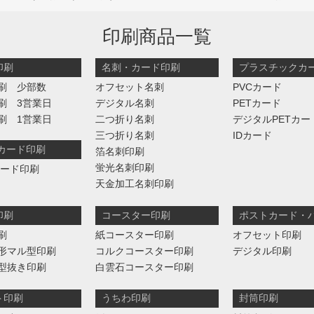
印刷商品一覧
印刷
名刺・カード印刷
プラスチックカ
刷 少部数
オフセット名刺
PVCカード
刷 3営業日
デジタル名刺
PETカード
刷 1営業日
二つ折り名刺
デジタルPETカー
三つ折り名刺
IDカード
判カード印刷
箔名刺印刷
蛍光名刺印刷
カード印刷
天金加工名刺印刷
印刷
コースター印刷
ポストカード・
刷
紙コースター印刷
オフセット印刷
形マル型印刷
コルクコースター印刷
デジタル印刷
型抜き印刷
白雲石コースター印刷
ト印刷
うちわ印刷
封筒印刷