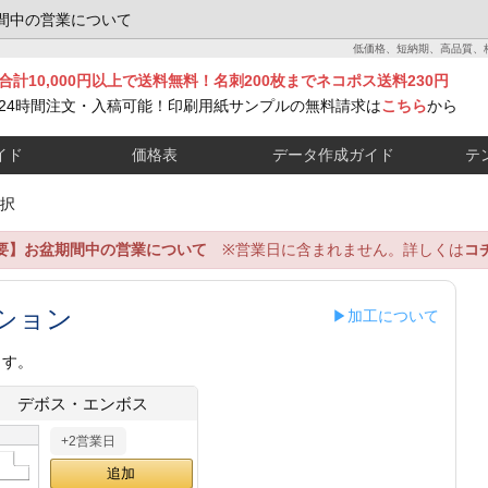
間中の営業について
低価格、短納期、高品質、
合計10,000円以上で送料無料！名刺200枚までネコポス送料230円
24時間注文・入稿可能！印刷用紙サンプルの無料請求は
こちら
から
イド
価格表
データ作成ガイド
テ
択
要】お盆期間中の営業について
※営業日に含まれません。詳しくは
コ
ション
▶加工について
ます。
デボス・エンボス
+2営業日