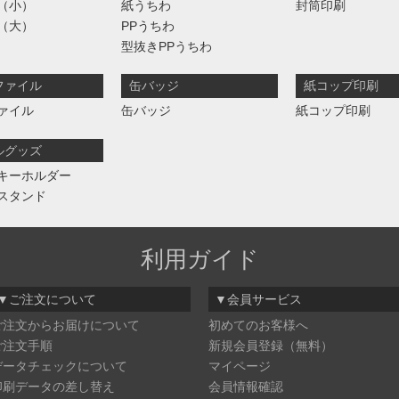
（小）
紙うちわ
封筒印刷
（大）
PPうちわ
型抜きPPうちわ
ファイル
缶バッジ
紙コップ印刷
ァイル
缶バッジ
紙コップ印刷
ルグッズ
キーホルダー
スタンド
利用ガイド
▼ご注文について
▼会員サービス
ご注文からお届けについて
初めてのお客様へ
ご注文手順
新規会員登録（無料）
データチェックについて
マイページ
印刷データの差し替え
会員情報確認