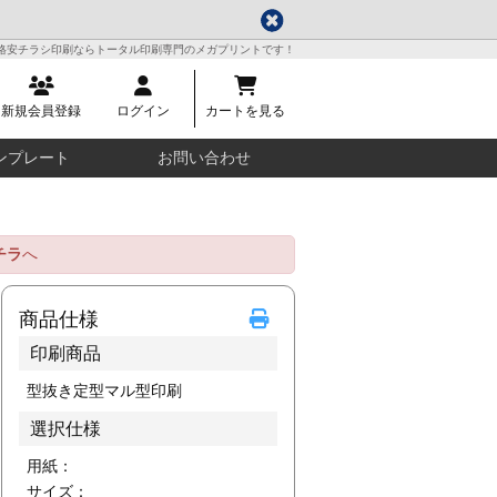
格安チラシ印刷ならトータル印刷専門のメガプリントです！
新規会員登録
ログイン
カートを見る
ンプレート
お問い合わせ
チラ
へ
商品仕様
印刷商品
型抜き定型マル型印刷
選択仕様
用紙：
サイズ：