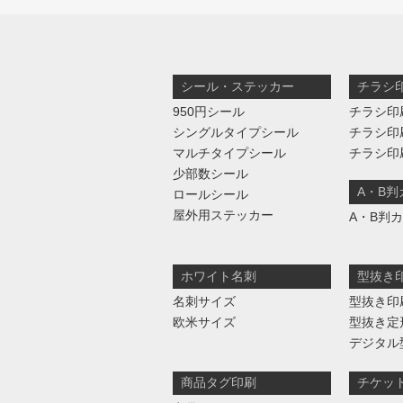
シール・ステッカー
チラシ
950円シール
チラシ印
シングルタイプシール
チラシ印
マルチタイプシール
チラシ印
少部数シール
A・B
ロールシール
屋外用ステッカー
A・B判
ホワイト名刺
型抜き
名刺サイズ
型抜き印
欧米サイズ
型抜き定
デジタル
商品タグ印刷
チケッ