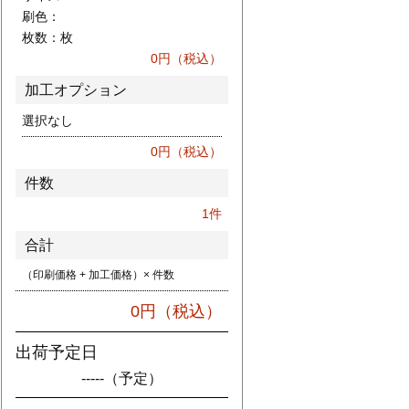
刷色：
枚数：
枚
0
円（税込）
加工オプション
選択なし
0
円（税込）
件数
1
件
合計
（印刷価格 + 加工価格）× 件数
0
円（税込）
出荷予定日
-----
（予定）