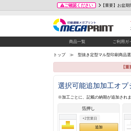
ご確認ください
【重要】お盆期
商品一覧
ご利用ガ
トップ
≫ 型抜き定型マル型印刷商品選
【重
選択可能追加加工オプ
※加工ごとに、記載の納期が追加され
箔押し
+2営業日