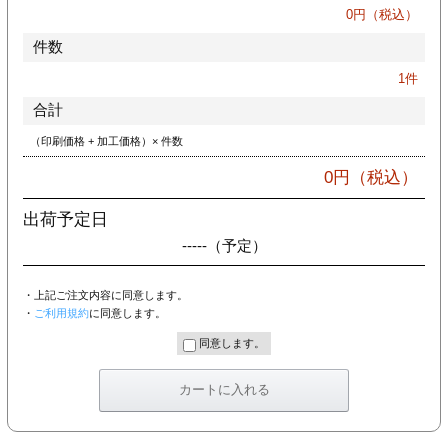
カー印刷
0
円（税込）
件数
1
件
合計
（印刷価格 + 加工価格）× 件数
0
円（税込）
出荷予定日
-----
（予定）
・上記ご注文内容に同意します。
・
ご利用規約
に同意します。
同意します。