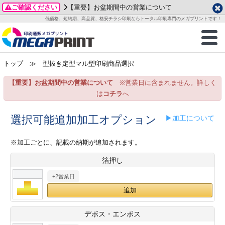
ご確認ください
【重要】お盆期間中の営業について
データ作成ガイド
ご利用ガイド
テンプレート
商品一覧
低価格、短納期、高品質、格安チラシ印刷ならトータル印刷専門のメガプリントです！
2026年 8月
ルグッズ
のお客様へ
印刷
作成前に
カード印刷
せ一覧
月
火
水
木
金
土
トップ
≫ 型抜き定型マル型印刷商品選択
・ステッカー
ついて
判カード印刷
別ガイド
り名刺印刷
合わせ
1
3
4
5
6
7
8
【重要】お盆期間中の営業について
※営業日に含まれません。詳しく
刷物
について
カード印刷
ガイド
り名刺印刷
る質問FAQ
10
11
12
13
14
15
は
コチラ
へ
17
18
19
20
21
22
チックカード印刷
い方法
チックカード名刺
trator 加工指示ガイド
チックカード
もり
選択可能追加加工オプション
▶加工について
24
25
26
27
28
29
31
営業ツール印刷
法/送料について
ラムカード
カード印刷
ンプル請求
※加工ごとに、記載の納期が追加されます。
2026年 9月
箔押し
ティ・販促グッズ
ト印刷
印刷
月
火
水
木
金
土
+2営業日
1
2
3
4
5
ス＆盛り上げ印刷
定型マル型印刷
グ印刷
7
8
9
10
11
12
14
15
16
17
18
19
サイズ
ター印刷
ト印刷
デボス・エンボス
21
22
23
24
25
26