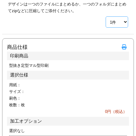
デザインは一つのファイルにまとめるか、一つのフォルダにまとめ
ジ
トフォルダー
てzipなどに圧縮してご添付ください。
ーファイル印刷
プ印刷
ファイル印刷
商品仕様
スリーブ印刷
刷
印刷商品
ス加工
型抜き定型マル型印刷
選択仕様
げ印刷
ジ
用紙：
サイズ：
刷色：
枚数：
枚
プ印刷
0
円（税込）
加工オプション
スリーブ
選択なし