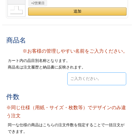
+2営業日
28
29
30
カード印刷
定形マル型
印刷
ス
・・・休業日
グ印刷
げ印刷
商品名
ト印刷
印刷
※お客様の管理しやすい名前をご入力ください。
カート内の品目別名称となります。
刷
工名刺印刷
商品名は注文履歴と納品書に反映されます。
トフォルダー
ト印刷
ーファイル印刷
ラムカード印刷
件数
※同じ仕様（用紙・サイズ・枚数等）でデザインのみ違
ファイル印刷
印刷
う注文
わ印刷
判カード印刷
同一な仕様の商品はこちらの注文件数を指定することで一括注文が
できます。